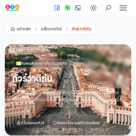
Enable dark
หน้าหลัก
แพ็กเกจทัวร์
ทัวร์วาติกัน
ค้นพบเส้นทางน่าเที่ยวใน
วาติกัน
ทัวร์วาติกัน
ทัวร์วาติกัน เที่ยววาติกัน เที่ยวครบทุกไฮไลท์ เราบริการทั้ง แบบจอย
ทัวร์ รับจัดกรุ๊ปทัวร์วาติกัน ทัวร์วาติกันราคาถูกได้เลย เปิดนานกว่า 14
ปี
0
โปรแกรมทัวร์
คัดสรรโดย
เบสท์ทัวร์ฮอลิเดย์