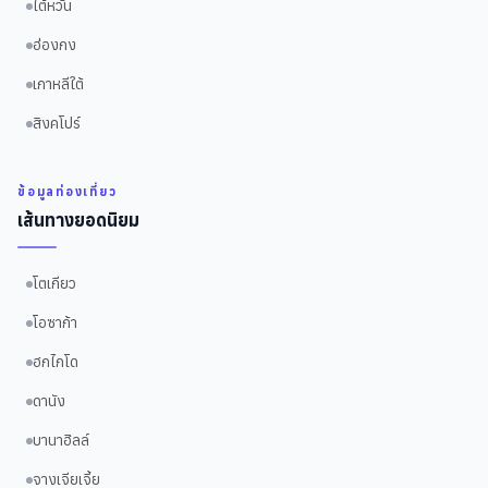
ไต้หวัน
ฮ่องกง
เกาหลีใต้
สิงคโปร์
ข้อมูลท่องเที่ยว
เส้นทางยอดนิยม
โตเกียว
โอซาก้า
ฮกไกโด
ดานัง
บานาฮิลล์
จางเจียเจี้ย