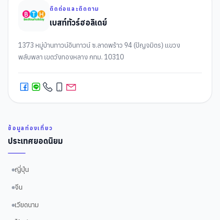
ติดต่อและติดตาม
เบสท์ทัวร์ฮอลิเดย์
1373 หมู่บ้านทาวน์อินทาวน์ ซ.ลาดพร้าว 94 (ปัญจมิตร) แขวง
พลับพลา เขตวังทองหลาง กทม. 10310
ข้อมูลท่องเที่ยว
ประเทศยอดนิยม
ญี่ปุ่น
จีน
เวียดนาม