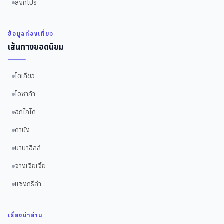
สิงคโปร์
ข้อมูลท่องเที่ยว
เส้นทางยอดนิยม
โตเกียว
โอซาก้า
ฮกไกโด
ดานัง
บานาฮิลล์
จางเจียเจี้ย
แซงกรีล่า
เรื่องน่าอ่าน