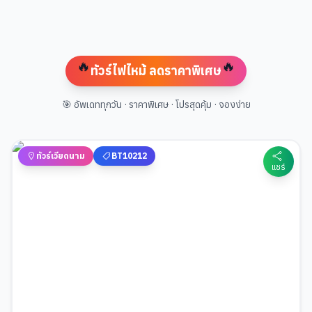
เมืองเว้
เมืองมุยเน
🔥
🔥
ทัวร์ไฟไหม้ ลดราคาพิเศษ
🎯 อัพเดททุกวัน · ราคาพิเศษ · โปรสุดคุ้ม · จองง่าย
ทัวร์เวียดนาม
BT10212
แชร์