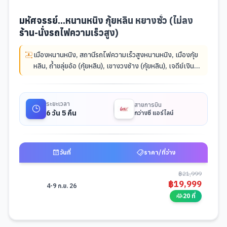
มหัศจรรย์...หนานหนิง กุ้ยหลิน หยางซั่ว (ไม่ลง
ร้าน-นั่งรถไฟความเร็วสูง)
เมืองหนานหนิง
,
สถานีรถไฟความเร็วสูงหนานหนิง
,
เมืองกุ้ย
หลิน
,
ถ้ำขลุ่ยอ้อ (กุ้ยหลิน)
,
เขางวงช้าง (กุ้ยหลิน)
,
เจดีย์เงิน
เจดีย์ทอง (กุ้ยหลิน)
,
โชว์Mirage Guilin Night Show
,
เมือง
หยางซั่ว
,
ล่องแพไม้ไผ่แม่น้ำหยู่หลง
,
ภูเขาวงพระจันทร์
,
ถนน
ฝรั่งซีเจีย (หยางซั่ว)
,
ภูเขาหลูยี่ (กุ้ยหลิน)
,
เขาหรูยี่ฟง
,
นั่ง
ระยะเวลา
สายการบิน
บอลลูนชมวิว 360 องศา
,
เมืองโบราณซิงผิง
,
จุดชมวิวธนบัตร
6 วัน 5 คืน
กว่างซี แอร์ไลน์
20 หยวน
,
ชมการแสดงนกจับปลา
,
สถานีรถไฟความเร็วสูง
หยางซั่ว
,
ถนนซานเจียเหลียงเซียง
,
พิพิธภัณฑ์กว่างสี
,
ถนนคน
เดินหนานหนิง
วันที่
ราคา/ที่ว่าง
ตารางช่วงราคาและวันที่เดินทางสำหรับมือถือ -
มหัศจรรย์...หนานหนิง กุ้ยหลิ
฿
21,999
฿
19,999
4-9 ก.ย. 26
20 ที่