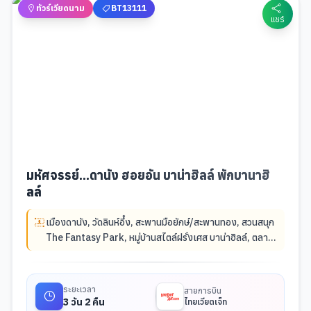
ทัวร์เวียดนาม
BT13111
แชร์
มหัศจรรย์...ดานัง ฮอยอัน บาน่าฮิลล์ พักบานาฮิ
ลล์
เมืองดานัง
,
วัดลินห์อึ๋ง
,
สะพานมือยักษ์/สะพานทอง
,
สวนสนุก
The Fantasy Park
,
หมู่บ้านสไตล์ฝรั่งเศส บาน่าฮิลล์
,
ตลาด
ฮาน (ดานัง)
,
หมู่บ้านกั๊มท้าน
,
ล่องเรือกระด้ง
,
เมืองโบราณฮอ
ยอัน
ระยะเวลา
สายการบิน
3 วัน 2 คืน
ไทยเวียตเจ็ท