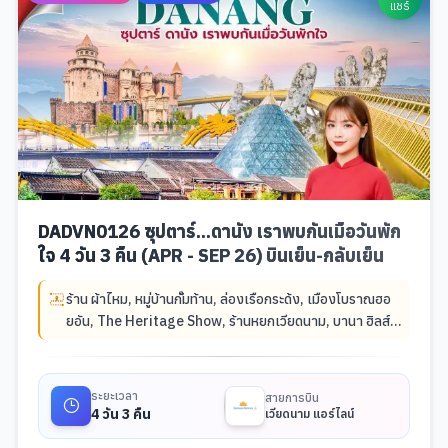
แชร์
DADVN0126 ซุปตาร์...ดานัง เราพบกันเมื่อวันพัก
ใจ 4 วัน 3 คืน (APR - SEP 26) บินเย็น-กลับเย็น
ร้าน ผ้าไหม
,
หมู่บ้านกั๊มท้าน
,
ล่องเรือกระด้ง
,
เมืองโบราณฮอ
ยอัน
,
The Heritage Show
,
ร้านหยกเวียดนาม
,
บานา ฮิลส์
,
สวนดอกไม้ LE JARDIN D’AMOUR
,
สะพานมือยักษ์/สะพาน
ทอง
,
จัตุรัสแห่งดวงดาว (โซนใหม่บน Bana Hill)
,
สวนสนุก
The Fantasy Park
,
POPMART(เวียดนาม)
,
สะพานมังกร
ระยะเวลา
สายการบิน
ไฟ
,
ร้านกาแฟ(เวียดนาม)
,
วัดลินห์อึ๋ง
,
Marina Café
,
ร้าน
4 วัน 3 คืน
เวียดนาม แอร์ไลน์
เยื่อไผ่
,
ช้อปปิ้งร้านโอท๊อป