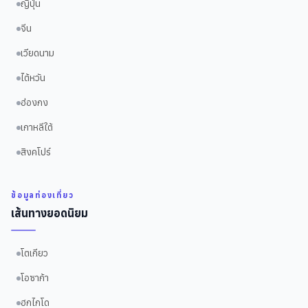
ญี่ปุ่น
จีน
เวียดนาม
ไต้หวัน
ฮ่องกง
เกาหลีใต้
สิงคโปร์
ข้อมูลท่องเที่ยว
เส้นทางยอดนิยม
โตเกียว
โอซาก้า
ฮกไกโด