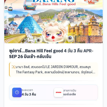
ซุปตาร์...Bana Hill Feel good 4 วัน 3 คืน APR-
SEP 26 บินเช้า-กลับเย็น
บานา ฮิลส์
,
สวนดอกไม้ LE JARDIN D’AMOUR
,
สวนสนุก
The Fantasy Park
,
สะพานมือยักษ์/สะพานทอง
,
จัตุรัสแห่ง
ดวงดาว (โซนใหม่บน Bana Hill)
,
สวนเอเปค
,
สะพานมังกรไฟ
,
หมู่บ้านกั๊มท้าน
,
ล่องเรือกระด้ง
,
เมืองโบราณฮอยอัน
,
หมู่บ้าน
แกะสลักหินอ่อน
,
วัดลินอึ๋ง (ดานัง)
,
Marina Café
,
ตลาดฮาน
ระยะเวลา
สายการบิน
(ดานัง)
4 วัน 3 คืน
แอร์เอเชีย