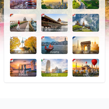
ญี่ปุ่น
ไต้หวัน
จีน
เวียดนาม
สวิสเซอร์แลนด์
จอเจีย
เกาหลีใต้
ฮ่องกง
ยุโรป
สิงคโปร์
อิตาลี
ตุรกี