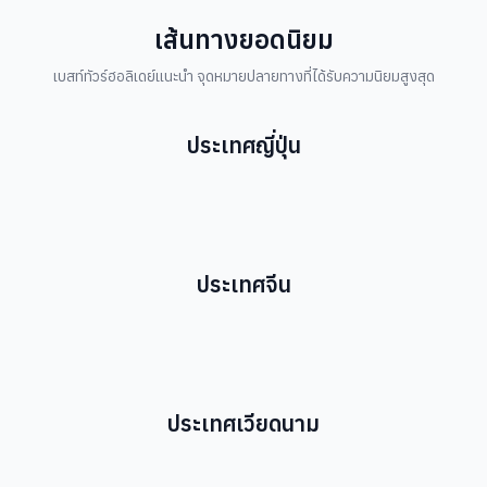
เส้นทางยอดนิยม
เบสท์ทัวร์ฮอลิเดย์แนะนำ จุดหมายปลายทางที่ได้รับความนิยมสูงสุด
ประเทศญี่ปุ่น
เมืองทาคายาม่า
เมืองคาวาโกเอะ
จังหวัดนากาโนะ
นิกโก้
เมืองโทยาม่า
จังหวัดชิซูโอกะ
เมืองอิซุมิซาโนะ
โซอุนเคียว
เมืองเบปปุ
เมืองมัตสึโมโตะ
ประเทศจีน
เฉิงตู
เมืองตูเจียงเยี่ยน
ฉงชิ่ง
เมืองอู่หลง
เมืองชิงเต่า
เมืองลี่เจียง
สวนสนุกดิสนีย์แลนด์ (เซี่ยงไฮ้)
เมืองเหมาเซี่ยน
จางเจียเจี้ย
เมืองแชงกรีล่า
ประเทศเวียดนาม
เมืองโบราณฮอยอัน
เมืองซาปา
เมืองฮานอย
เมืองดานัง
เมืองตามด๋าว
เมืองฮอยอัน
ญาจาง
เมืองลาวไก