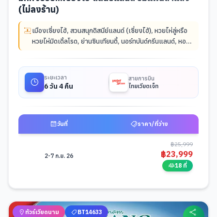
(ไม่ลงร้าน)
เมืองเซี่ยงไฮ้
,
สวนสนุกดิสนีย์แลนด์ (เซี่ยงไฮ้)
,
หวยไห่ลู่หรือ
หวยไห่มิดเดิ้ลโรด
,
ย่านซินเทียนตี้
,
นอร์ทบันด์กรีนแลนด์
,
หอ
ไข่มุก (เซี่ยงไฮ้)
,
หาดไว่ทาน (เซี่ยงไฮ้)
,
ถนนนานกิง
,
ป๊อปมาร์ท
โกลบอล แฟลกชิพ สโตร์
,
อาคารพันไม้
,
ถนนอันฟู่
,
ถนนอู่คัง
,
ตลาดร้อยปีเฉินหวังเมี่ยว
,
ย่านเทียนจื่อฝาง
,
สวนสัตว์
ระยะเวลา
สายการบิน
ป่า(เซี่ยงไฮ้)
,
เรือหลุยส์ วิตตอง
,
สะพานไวไป่ตู้
,
Miniso land
6 วัน 4 คืน
ไทยเวียตเจ็ท
วันที่
ราคา/ที่ว่าง
ตารางช่วงราคาและวันที่เดินทางสำหรับมือถือ -
มหัศจรรย์...เซี่ยงไฮ้ ดิสนีย์
฿
25,999
฿
23,999
2-7 ก.ย. 26
18 ที่
ทัวร์เวียดนาม
BT14633