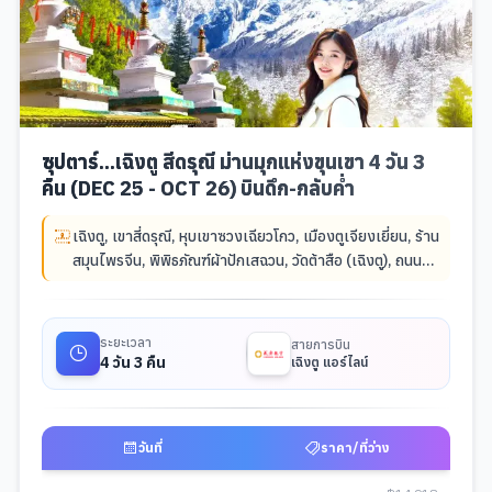
ซุปตาร์...เฉิงตู สี่ดรุณี ม่านมุกแห่งขุนเขา 4 วัน 3
คืน (DEC 25 - OCT 26) บินดึก-กลับค่ำ
เฉิงตู
,
เขาสี่ดรุณี
,
หุบเขาซวงเฉียวโกว
,
เมืองตูเจียงเยี่ยน
,
ร้าน
สมุนไพรจีน
,
พิพิธภัณฑ์ผ้าปักเสฉวน
,
วัดต้าสือ (เฉิงตู)
,
ถนนคน
เดินชุนซีลู่
,
ถนนคนเดินไท่กู่หลี่
,
ร้านหยกจีน
,
ถนนคนเดินควาน
จ๋าย
ระยะเวลา
สายการบิน
4 วัน 3 คืน
เฉิงตู แอร์ไลน์
วันที่
ราคา/ที่ว่าง
ตารางช่วงราคาและวันที่เดินทางสำหรับมือถือ -
ซุปตาร์...เฉิงตู สี่ดรุณี ม่าน