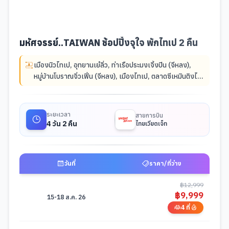
มหัศจรรย์..TAIWAN ช้อปปิ้งจุใจ พักไทเป 2 คืน
เมืองนิวไทเป
,
อุทยานเย๋ลิ่ว
,
ท่าเรือประมงเจิ้งปิน (จีหลง)
,
หมู่บ้านโบราณจิ่วเฟิ่น (จีหลง)
,
เมืองไทเป
,
ตลาดซีเหมินติงไนท์
มาเก็ต (ไทเป)
,
ร้านสร้อยสุขภาพ
,
วัดอูจีเทียนหยวน (นิวไทเป)
,
ร้านพายสับปะรด
,
อนุสรณ์เจียงไคเช็ค (ไทเป)
,
วัดหลงซาน
(ไทเป)
,
วัดเทพเจ้าหมาจู่
,
ตึกไทเป 101
,
ห้างเอาท์เล็ทมิต
ระยะเวลา
สายการบิน
ซุย(ไทเป)
,
เมืองเถาหยวน
4 วัน 2 คืน
ไทยเวียตเจ็ท
วันที่
ราคา/ที่ว่าง
ตารางช่วงราคาและวันที่เดินทางสำหรับมือถือ -
มหัศจรรย์..TAIWAN ช้อปปิ้งจ
฿
12,999
฿
9,999
15-18 ส.ค. 26
4 ที่