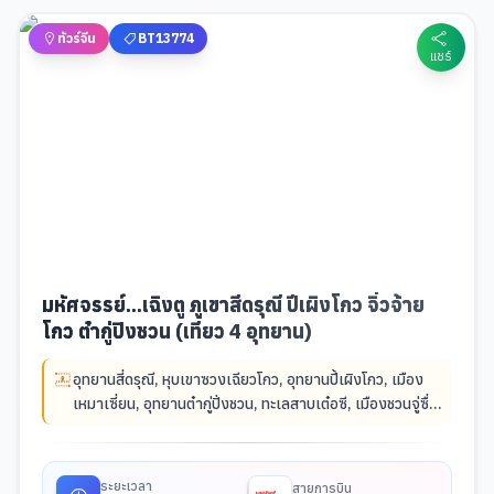
ทัวร์จีน
BT13774
แชร์
มหัศจรรย์...เฉิงตู ภูเขาสี่ดรุณี ปี้เผิงโกว จิ่วจ้าย
โกว ต๋ากู่ปิงชวน (เที่ยว 4 อุทยาน)
อุทยานสี่ดรุณี
,
หุบเขาซวงเฉียวโกว
,
อุทยานปี้เผิงโกว
,
เมือง
เหมาเซี่ยน
,
อุทยานต๋ากู่ปิ่งชวน
,
ทะเลสาบเต๋อซี
,
เมืองชวนจู่ซื่อ
,
อุทยานแห่งชาติจิ่วจ้ายโกว
,
เมืองโบราณซงพาน
,
เฉิงตู
,
วัด
ต้าสือ (เฉิงตู)
,
ถนนคนเดินซุนซีลู่
,
ซอยกว้างแคบ (เมืองเฉิงตู)
,
แพนด้ายักษ์ปีนตึก IFS
ระยะเวลา
สายการบิน