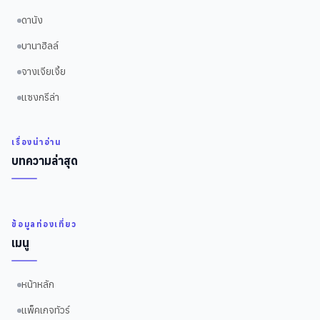
ดานัง
บานาฮิลล์
จางเจียเจี้ย
แซงกรีล่า
เรื่องน่าอ่าน
บทความล่าสุด
ข้อมูลท่องเที่ยว
เมนู
หน้าหลัก
แพ็คเกจทัวร์