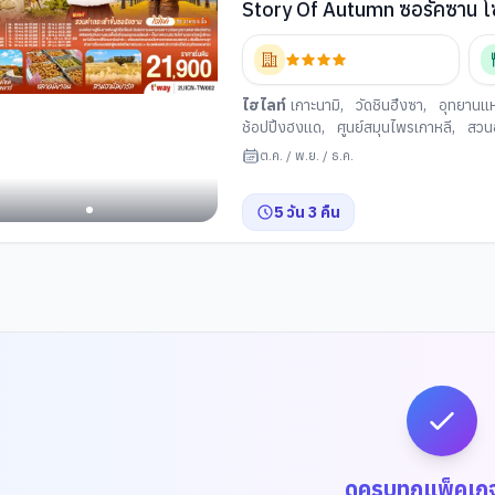
ไฮไลท์
เกาะนามิ
,
วัดชินฮึงซา
,
อุทยานแห
ช้อปปิ้งฮงแด
,
ศูนย์สมุนไพรเกาหลี
,
สวน
จตุรัสนัมซานแบคบอม
ต.ค.
/
พ.ย.
/
ธ.ค.
5
วัน
3
คืน
ดูครบทุกแพ็คเก