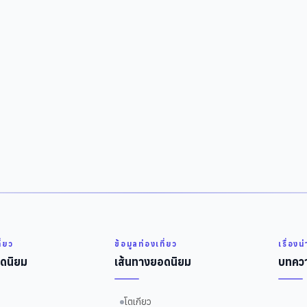
ี่ยว
ข้อมูลท่องเที่ยว
เรื่องน
ดนิยม
เส้นทางยอดนิยม
บทควา
โตเกียว