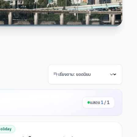
เรียงตาม:
แสดง
1
/
1
oliday