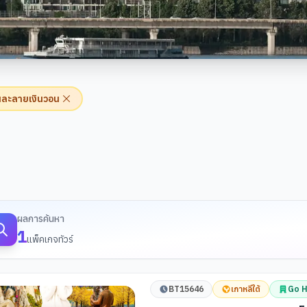
นละลายเงินวอน
้นหาทัวร์
ผลการค้นหา
1
แพ็คเกจทัวร์
BT15646
เกาหลีใต้
Go H