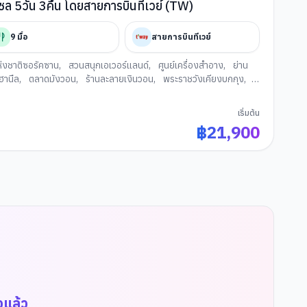
Story Of Autumn ซอรัคซาน โซล 5วัน 3คืน โดยสายการบินทีเวย์ (TW)
9
มื้อ
สายการบินทีเวย์
่งชาติซอรัคซาน
,
สวนสนุกเอเวอร์แลนด์
,
ศูนย์เครื่องสำอาง
,
ย่าน
ฮานึล
,
ตลาดมังวอน
,
ร้านละลายเงินวอน
,
พระราชวังเคียงบกกุง
,
เริ่มต้น
฿
21,900
จแล้ว