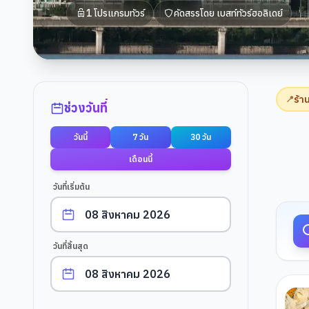
1
โปรแกรมทัวร์
คัดสรรโดย
เบสท์ทัวร์ฮอลิเดย์
ตัวกรองการค้นหา
ร้า
📍
ช่วงวันที่
วันนี้
7 วัน
30 วัน
ผลการค
เดือนนี้
วันที่เริ่มต้น
วันที่สิ้นสุด