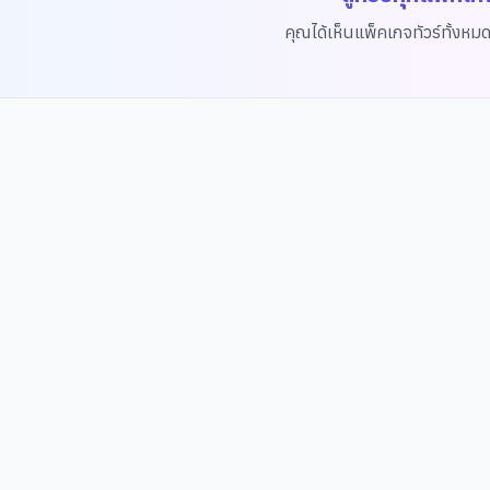
คุณได้เห็นแพ็คเกจทัวร์ทั้งหม
แบคบอม
งบกกุง
แด
วอน
อาง