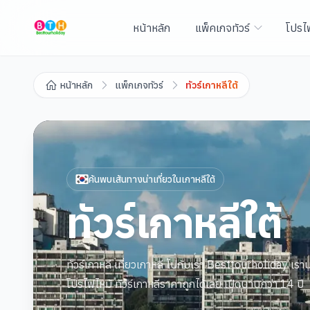
หน้าหลัก
แพ็คเกจทัวร์
โปรไ
หน้าหลัก
แพ็กเกจทัวร์
ทัวร์เกาหลีใต้
ค้นพบเส้นทางน่าเที่ยวใน
เกาหลีใต้
ทัวร์เกาหลีใต้
ทัวร์เกาหลี เที่ยวเกาหลี ไปกับเรา Besttourholiday เราบร
โปรไฟไหม้ ทัวร์เกาหลีราคาถูกได้เลย เปิดนานกว่า 14 ปี