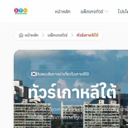
หน้าหลัก
แพ็คเกจทัวร์
โปรไ
หน้าหลัก
แพ็กเกจทัวร์
ทัวร์เกาหลีใต้
ค้นพบเส้นทางน่าเที่ยวใน
เกาหลีใต้
ทัวร์เกาหลีใต้
ทัวร์เกาหลี เที่ยวเกาหลี ไปกับเรา Besttourholiday เราบร
โปรไฟไหม้ ทัวร์เกาหลีราคาถูกได้เลย เปิดนานกว่า 14 ปี