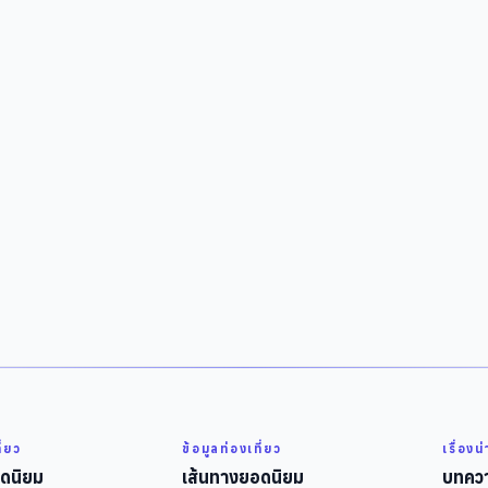
ี่ยว
ข้อมูลท่องเที่ยว
เรื่องน
ดนิยม
เส้นทางยอดนิยม
บทควา