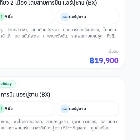
ิปเดียวเที่ยว 2 เมือง โดยสายการบิน แอร์ปูซาน (BX)
9
มื้อ
แอร์ปูซาน
กู
,
วัดดงฮวาซา
,
ถนนคิมควังซอก
,
ถนนอาร์ทสตรีแห่งวง
,
โบสถ์แท
เอ้าเล็
,
ตลาดนันโพดง
,
สะพานกวังอัน
,
รถไฟสกายแคปซูล
,
ดิวตี้
่านแฮอีนแด
,
หมู่บ้านวัฒนธรรมคัมชอน
,
ท่าเรือจังนิม
,
ท่าเรือสีรุ้ง
งปูซาน
เริ่มต้น
฿
19,900
oliday
 โดยสายการบินแอร์ปูซาน (BX)
9
มื้อ
แอร์ปูซาน
ัมชอน
,
ซงโดสกายวอล์ค
,
สวนยงดูซาน
,
ปูซานทาวเวอร์
,
ตลาดปลา
เทศกาลภาพยนตร์นานาชาติเมืองปู ซาน BIFF Square
,
ศูนย์เครื่อง
 คาเฟ่
,
ล็อตเตพรีเมียม เอ้าเล็
,
สะพานกวังอัน
,
ศูนย์สมุนไพร