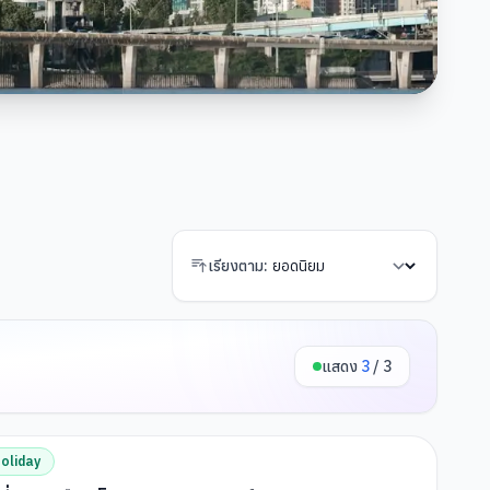
เรียงตาม:
แสดง
3
/
3
oliday