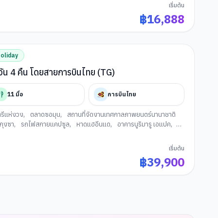
ปซูล
,
หาดแฮอีนแด
,
ช้อปปิ้งย่านแฮอีนแด
,
ช้อปปิ้งย่านซอเมียน
,
เริ่มต้น
ูซาน
฿
16,888
oliday
ลี บิ๊กฮิต โซล แทกู ปูซาน 6 วัน 4 คืน โดยสายการบินไทย (TG)
11
มื้อ
การบินไทย
รีแห่งวง
,
ตลาดซอมุน
,
สถานที่จัดงานเทศกาลภาพยนตร์นานาชาติ
กุงซา
,
รถไฟสกายแคปซูล
,
หาดแฮอีนแด
,
อาคารนูริมารู เอแปค
,
นวัฒนธรรมคัมชอน
,
ศูนย์เครื่องสำอาง
,
พระราชวังเคียงบกกุง
,
ห้อง
อตเต้เวิลด
,
ล็อตเต้ โซลสกาย
,
พิพิธภัณฑ์สัตว์น้าล็อตเต้เวิลด์อควา
เริ่มต้น
รน้ำมันสนแดง
,
พิพิธภัณสาหร่าย+เรียนทำกิมจิ+ชุดฮันบก
฿
39,900