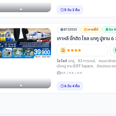
เกาหลี
,
นํ้ามันสนเข็มแดง
,
รถไฟสกายแค
พิพิธภัณฑ์แฮนยอ
,
อุโมงค์ไวน์แห่งเมืองป
5
วัน
3
คืน
BT15515
เกาหลีใต้
Go H
เกาห
ซูล
ุงซา
ไฮไลท์
แทกู
,
83 ทาวเวอร์
,
ถนนอาร์ทสต
เมืองปู ซาน BIFF Square
,
วัดแฮดอง ยง
ตลาดแฮอึนแด
,
สะพานกวังอัน
,
หมู่บ้า
ส.ค.
/
ก.ย.
/
ต.ค.
สมุดสตาร์ฟิลด์ โคเอ็กซ์ มอลล
,
สวนสนุกล็
รรมคัมชอน
เรียม
,
ศูนย์สมุนไพรเกาหลี
,
่ศูนย์สมุนไพ
6
วัน
4
คืน
อีนแด
แห่งวง