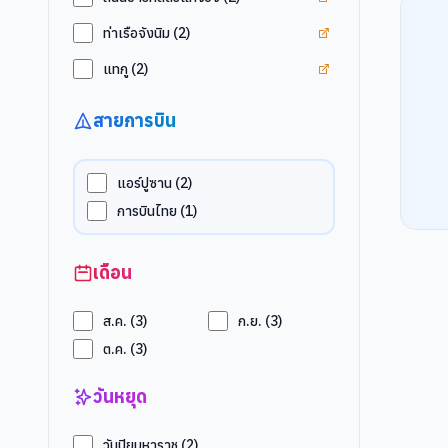
ดูแท็ก
ท่าเรือจังนิม
ท่าเรือจังนิม
(
2
)
ดูแท็ก
แทกู
แทกู
(
2
)
สายการบิน
แอร์ปูซาน
(
2
)
การบินไทย
(
1
)
เดือน
ส.ค.
(
3
)
ก.ย.
(
3
)
ต.ค.
(
3
)
วันหยุด
วันปิยมหาราช
(
2
)