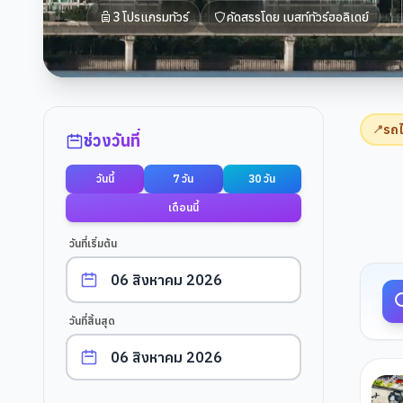
3
โปรแกรมทัวร์
คัดสรรโดย
เบสท์ทัวร์ฮอลิเดย์
ตัวกรองการค้นหา
รถ
📍
ช่วงวันที่
วันนี้
7 วัน
30 วัน
ผลการค
เดือนนี้
วันที่เริ่มต้น
วันที่สิ้นสุด