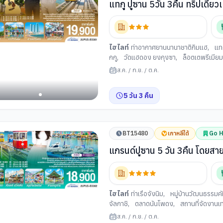
แทกู ปูซาน 5วัน 3คืน ทร
ไฮไลท์
ท่าอากาศยานนานาชาติกิมแฮ
,
แท
กกู
,
วัดแฮดอง ยงกุงซา
,
ล็อตเตพรีเมียม 
ฟรี (เกาหลีใต้)
,
หาดแฮอีนแด
,
ช้อปปิ้งย
ส.ค.
/
ก.ย.
/
ต.ค.
เวนิสแห่งเมืองปูซาน
,
อุโมงค์ไวน์แห่งเมือ
5
วัน
3
คืน
BT15480
เกาหลีใต้
Go H
แกรนด์ปูซาน 5 วัน 3คืน
ไฮไลท์
ท่าเรือจังนิม
,
หมู่บ้านวัฒนธรรมค
จัลกาชิ
,
ตลาดนันโพดง
,
สถานที่จัดงาน
สำอาง
,
วัดแฮดอง ยงกุงซา
,
GODSHOTT
ส.ค.
/
ก.ย.
/
ต.ค.