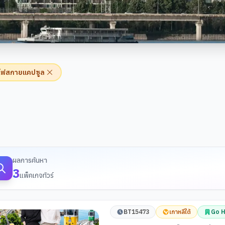
ไฟสกายแคปซูล
้นหาทัวร์
ผลการค้นหา
3
แพ็คเกจทัวร์
BT15473
เกาหลีใต้
Go H