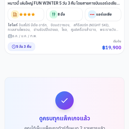
หนาวนี้ เล่นใหญ่ FUN WINTER 5 วัน 3 คืน โดยสายการบินแอร์เอเชีย
(FD)
8
มื้อ
แอร์เอเชีย
ไฮไลท์
อินสไปร์ มีเดีย อาร์ท
,
ป้อมฮวาซอง
,
สกีรีสอร์ท (NIGHT SKI)
,
ทะเลสาบโพชอน
,
ย่านช้อปปิ้งฮงแด
,
โซล
,
ศูนย์เครื่องสำอาง
,
พระราชวัง
เคียงบกกุง
,
พิพิธภัณสาหร่าย+เรียนทำกิมจิ+ชุดฮันบก
,
ศูนย์สมุนไพรเกาหลี
ธ.ค.
/
ม.ค.
/
ก.พ.
เริ่มต้น
5
วัน
3
คืน
฿
19,900
ดูครบทุกแพ็คเกจแล้ว
คุณได้เห็นแพ็คเกจทัวร์ทั้งหมด
2
รายการแล้ว