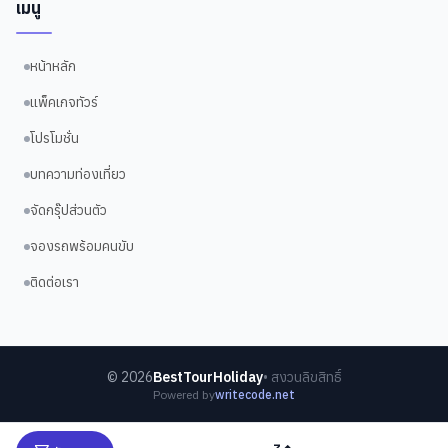
เมนู
หน้าหลัก
แพ็คเกจทัวร์
โปรโมชั่น
บทความท่องเที่ยว
จัดกรุ๊ปส่วนตัว
จองรถพร้อมคนขับ
ติดต่อเรา
©
2026
BestTourHoliday
• สงวนลิขสิทธิ์
Powered by
writecode.net