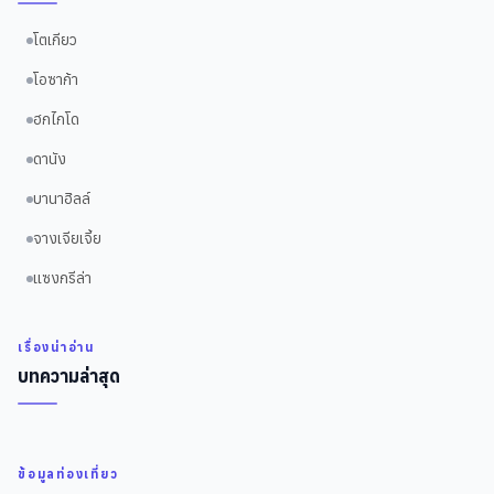
โตเกียว
โอซาก้า
ฮกไกโด
ดานัง
บานาฮิลล์
จางเจียเจี้ย
แซงกรีล่า
เรื่องน่าอ่าน
บทความล่าสุด
ข้อมูลท่องเที่ยว