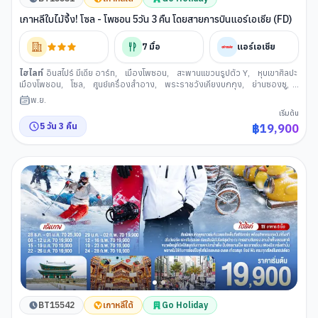
เกาหลีใบไม้จึ้ง! โซล - โพชอน 5วัน 3 คืน โดยสายการบินแอร์เอเชีย (FD)
7
มื้อ
แอร์เอเชีย
ไฮไลท์
อินสไปร์ มีเดีย อาร์ท
,
เมืองโพซอน
,
สะพานแขวนรูปตัว Y
,
หุบเขาศิลปะ
เมืองโพชอน
,
โซล
,
ศูนย์เครื่องสำอาง
,
พระราชวังเคียงบกกุง
,
ย่านซองซู
,
หมู่บ้านวัฒนธรรมอึนพยอง
,
พิพิธภัณสาหร่าย+เรียนทำกิมจิ+ชุดฮันบก
,
ศูนย์
พ.ย.
สมุนไพรเกาหลี
,
ย่านช้อปปิ้งฮงแด
,
ห้องสมุดสตาร์ฟิลด์ โคเอ็กซ์ มอลล
เริ่มต้น
5
วัน
3
คืน
฿
19,900
BT15542
เกาหลีใต้
Go Holiday