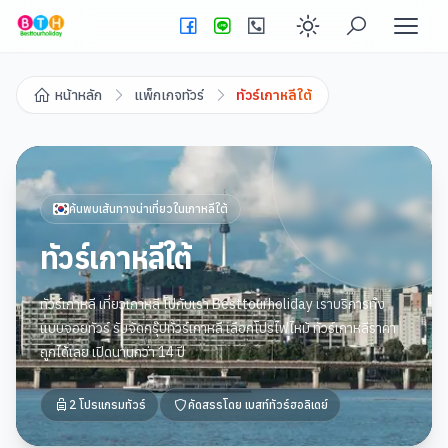
Enable dark
หน้าหลัก
แพ็กเกจทัวร์
ทัวร์เกาหลีใต้
ค้นพบเส้นทางน่าเที่ยวใน
เกาหลีใต้
ทัวร์เกาหลีใต้
ทัวร์เกาหลี เที่ยวเกาหลี ไปกับเรา Besttourholiday เราบริการทั้ง
แบบจอยทัวร์ รับจัดกรุ๊ปทัวร์เกาหลี เลือกโปรไฟไหม้ ทัวร์เกาหลีราคา
ถูกได้เลย เปิดนานกว่า 14 ปี
2
โปรแกรมทัวร์
คัดสรรโดย
เบสท์ทัวร์ฮอลิเดย์