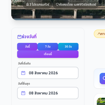
3
โปรแกรมทัวร์
คัดสรรโดย
เบสท์ทัวร์ฮอลิเดย์
ตัวกรองการค้นหา
เกา
📍
ช่วงวันที่
วันนี้
7 วัน
30 วัน
ผลการค
เดือนนี้
วันที่เริ่มต้น
วันที่สิ้นสุด