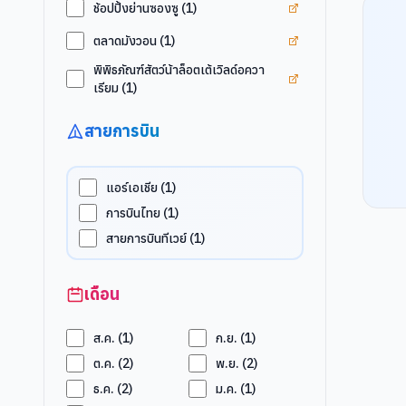
ดูแท็ก
ช้อปปิ้งย่านซอง
ช้อปปิ้งย่านซองซู
(
1
)
ดูแท็ก
ตลาดมังวอน
ตลาดมังวอน
(
1
)
พิพิธภัณฑ์สัตว์น้าล็อตเต้เวิลด์อควา
ดูแท็ก
พิพิธภัณฑ์สัตว์
เรียม
(
1
)
สายการบิน
แอร์เอเชีย
(
1
)
การบินไทย
(
1
)
สายการบินทีเวย์
(
1
)
เดือน
ส.ค.
(
1
)
ก.ย.
(
1
)
ต.ค.
(
2
)
พ.ย.
(
2
)
ธ.ค.
(
2
)
ม.ค.
(
1
)