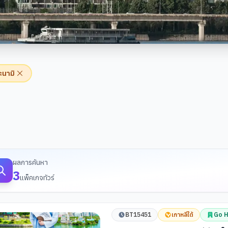
ะนามิ
้นหาทัวร์
ผลการค้นหา
3
แพ็คเกจทัวร์
BT15451
เกาหลีใต้
Go H