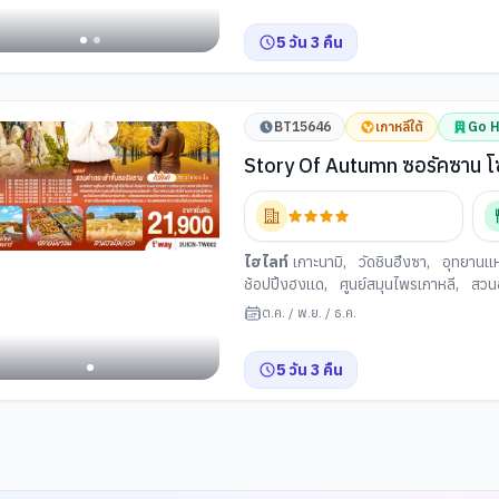
5
วัน
3
คืน
BT15646
เกาหลีใต้
Go H
งบกกุง
ไฮไลท์
เกาะนามิ
,
วัดชินฮึงซา
,
อุทยานแห
ช้อปปิ้งฮงแด
,
ศูนย์สมุนไพรเกาหลี
,
สวน
อาง
จตุรัสนัมซานแบคบอม
ต.ค.
/
พ.ย.
/
ธ.ค.
าย+เรียนทำกิมจิ+ชุดฮันบก
5
วัน
3
คืน
แด
าหลี
แบคบอม