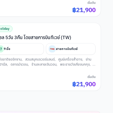
เริ่มต้น
฿
21,900
oliday
Story Of Autumn ซอรัคซาน โซล 5วัน 3คืน โดยสายการบินทีเวย์ (TW)
9
มื้อ
สายการบินทีเวย์
่งชาติซอรัคซาน
,
สวนสนุกเอเวอร์แลนด์
,
ศูนย์เครื่องสำอาง
,
ย่าน
ฮานึล
,
ตลาดมังวอน
,
ร้านละลายเงินวอน
,
พระราชวังเคียงบกกุง
,
เริ่มต้น
฿
21,900