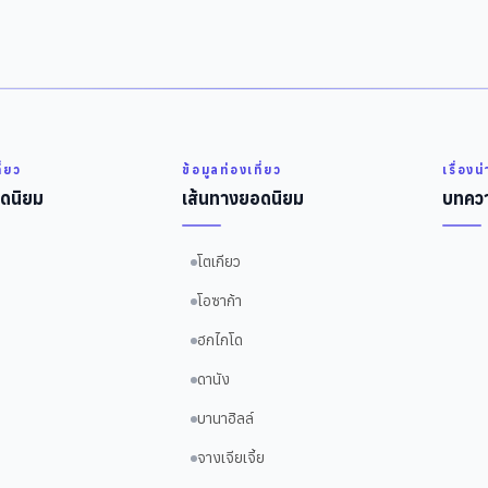
ี่ยว
ข้อมูลท่องเที่ยว
เรื่องน
ดนิยม
เส้นทางยอดนิยม
บทควา
โตเกียว
โอซาก้า
ฮกไกโด
ดานัง
บานาฮิลล์
จางเจียเจี้ย