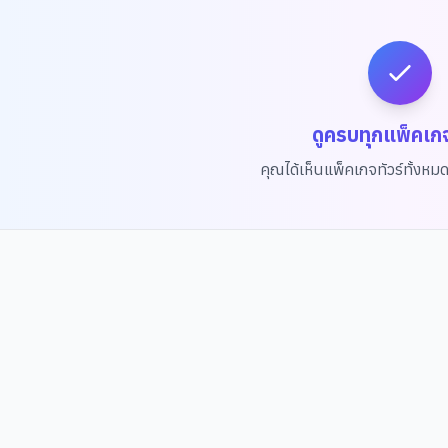
ซู
น้าล็อตเต้เวิลด์อควาเรียม
ดูครบทุกแพ็คเก
คุณได้เห็นแพ็คเกจทัวร์ทั้งหม