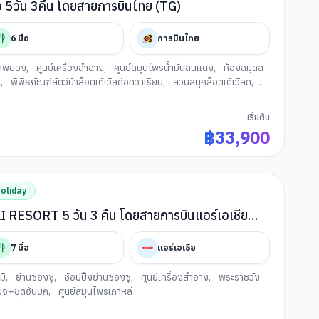
ใจ 5วัน 3คืน โดยสายการบินไทย (TG)
6
มื้อ
การบินไทย
คาพยอง
,
ศูนย์เครื่องสำอาง
,
่ศูนย์สมุนไพรน้ำมันสนแดง
,
ห้องสมุดส
ย
,
พิพิธภัณฑ์สัตว์น้าล็อตเต้เวิลด์อควาเรียม
,
สวนสนุกล็อตเต้เวิลด
,
วังเคียงบกกุง
,
พิพิธภัณสาหร่าย+เรียนทำกิมจิ+ชุดฮันบก
,
ย่านช้อป
เริ่มต้น
฿
33,900
oliday
 RESORT 5 วัน 3 คืน โดยสายการบินแอร์เอเชีย
7
มื้อ
แอร์เอเชีย
มิ
,
ย่านซองซู
,
ช้อปปิ้งย่านซองซู
,
ศูนย์เครื่องสำอาง
,
พระราชวัง
มจิ+ชุดฮันบก
,
ศูนย์สมุนไพรเกาหลี