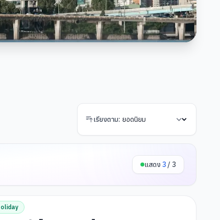
เรียงตาม:
แสดง
3
/
3
oliday