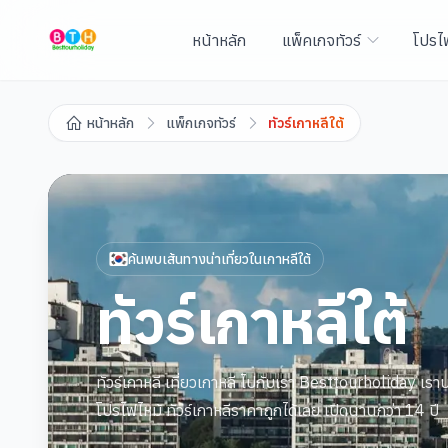
หน้าหลัก
แพ็คเกจทัวร์
โปรไ
หน้าหลัก
แพ็กเกจทัวร์
ทัวร์เกาหลีใต้
ค้นพบเส้นทางน่าเที่ยวใน
เกาหลีใต้
ทัวร์เกาหลีใต้
ทัวร์เกาหลี เที่ยวเกาหลี ไปกับเรา Besttourholiday เราบร
โปรไฟไหม้ ทัวร์เกาหลีราคาถูกได้เลย เปิดนานกว่า 14 ปี