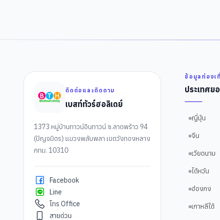
ข้อมูลท่องเท
ประเทศยอ
ติดต่อและติดตาม
เบสท์ทัวร์ฮอลิเดย์
ญี่ปุ่น
1373 หมู่บ้านทาวน์อินทาวน์ ซ.ลาดพร้าว 94
จีน
(ปัญจมิตร) แขวงพลับพลา เขตวังทองหลาง
กทม. 10310
เวียดนาม
ไต้หวัน
Facebook
ฮ่องกง
Line
โทร Office
เกาหลีใต้
สายด่วน