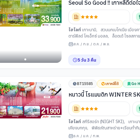
Seoul So Good !! เกาหลีดีต่อ
ไฮไลท์
เกาะนามิ
,
สวนนกเบโกเนีย เมือง
ตาร์ฟิลด์ โคเอ็กซ์ มอลล
,
ล็อตเต้ โซลสกา
อิสระช้อปปิ้งตามอัธยาศัย เต็มวัน
,
พระราช
ส.ค.
/
ก.ย.
/
ต.ค.
/
พ.ย.
ปิ้งฮงแด
5
วัน
3
คืน
BT15585
เกาหลีใต้
Go H
หนาวนี้ โรแมนติก WINTER SKI
(FD)
ไฮไลท์
สกีรีสอร์ท (NIGHT SKI)
,
เกาะนา
เคียงบกกุง
,
พิพิธภัณสาหร่าย+เรียนทำกิ
ธ.ค.
/
ม.ค.
/
ก.พ.