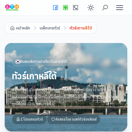
Enable dark
หน้าหลัก
แพ็กเกจทัวร์
ทัวร์เกาหลีใต้
ค้นพบเส้นทางน่าเที่ยวใน
เกาหลีใต้
ทัวร์เกาหลีใต้
ทัวร์เกาหลี เที่ยวเกาหลี ไปกับเรา Besttourholiday เราบริการทั้ง
แบบจอยทัวร์ รับจัดกรุ๊ปทัวร์เกาหลี เลือกโปรไฟไหม้ ทัวร์เกาหลีราคา
ถูกได้เลย เปิดนานกว่า 14 ปี
2
โปรแกรมทัวร์
คัดสรรโดย
เบสท์ทัวร์ฮอลิเดย์