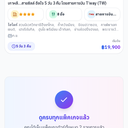
เกาหลี...สายชิลล์ ฮีลใจ 5 วัน 3 คืน โดยสายการบิน T’way (TW)
8
มื้อ
สายการบินทีเวย์
ไฮไลท์
สวนนิเวศวิทยาชีฮึงเกโกล
,
ถ้ำควังเมียง
,
ป้อมฮวาซอง
,
คาเฟ่พาเลท
เซนต์
,
เฮงรีดันกิล
,
ฮุนได พรีเมียม เอ๊าท์เลท
,
ย่านช้อปปิ้งฮงแด
,
พระราชวังถ็
อกซูกุง
,
ศูนย์เครื่องสำอาง
,
ย่านอิกซอนดง
,
ดิวตี้ฟรี (เกาหลีใต้)
,
ศูนย์
ก.ย.
สมุนไพรเกาหลี
,
พิพิธภัณฑ์ มิวเซียมเฮย์
,
ห้างฮุนได
เริ่มต้น
5
วัน
3
คืน
฿
19,900
ดูครบทุกแพ็คเกจแล้ว
คุณได้เห็นแพ็คเกจทัวร์ทั้งหมด
2
รายการแล้ว