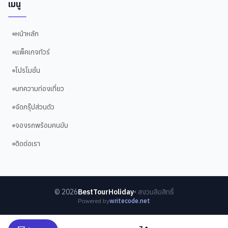
เมนู
หน้าหลัก
แพ็คเกจทัวร์
โปรโมชั่น
บทความท่องเที่ยว
จัดกรุ๊ปส่วนตัว
จองรถพร้อมคนขับ
ติดต่อเรา
©
2026
BestTourHoliday
• สงวนลิขสิทธิ์
Powered by
writecode.net