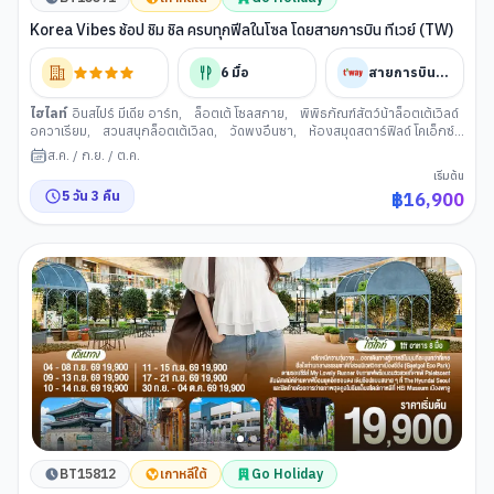
Korea Vibes ช้อป ชิม ชิล ครบทุกฟีลในโซล โดยสายการบิน ทีเวย์ (TW)
6
มื้อ
สายการบินทีเวย์
ไฮไลท์
อินสไปร์ มีเดีย อาร์ท
,
ล็อตเต้ โซลสกาย
,
พิพิธภัณฑ์สัตว์น้าล็อตเต้เวิลด์
อควาเรียม
,
สวนสนุกล็อตเต้เวิลด
,
วัดพงอึนซา
,
ห้องสมุดสตาร์ฟิลด์ โคเอ็กซ์
มอลล
,
พิพิธภัณสาหร่าย+เรียนทำกิมจิ+ชุดฮันบก
,
ย่านซองซู
,
ศูนย์สมุนไพร
ส.ค.
/
ก.ย.
/
ต.ค.
เกาหลี
,
พระราชวังเคียงบกกุง
,
ศูนย์เครื่องสำอาง
,
ย่านช้อปปิ้งฮงแด
,
ฮุนได
เริ่มต้น
พรีเมียม เอ๊าท์เลท
5
วัน
3
คืน
฿
16,900
BT15812
เกาหลีใต้
Go Holiday