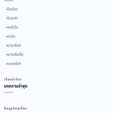
โตเกียว
โอซาก้า
ฮกไกโด
ดานัง
บานาฮิลล์
จางเจียเจี้ย
แซงกรีล่า
เรื่องน่าอ่าน
บทความล่าสุด
ข้อมูลท่องเที่ยว