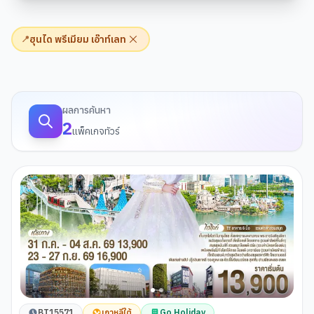
ฮุนได พรีเมียม เอ๊าท์เลท
📍
ผลการค้นหาทัวร์
ผลการค้นหา
2
แพ็คเกจทัวร์
BT15571
เกาหลีใต้
Go Holiday