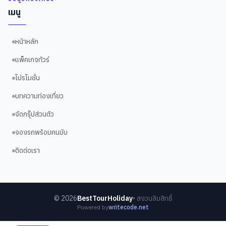
เมนู
หน้าหลัก
แพ็คเกจทัวร์
โปรโมชั่น
บทความท่องเที่ยว
จัดกรุ๊ปส่วนตัว
จองรถพร้อมคนขับ
ติดต่อเรา
©
2026
BestTourHoliday
• สงวนลิขสิทธิ์
Powered by
writecode.net