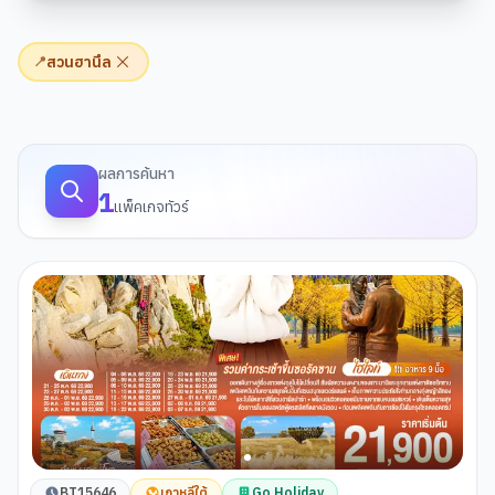
สวนฮานึล
📍
ผลการค้นหาทัวร์
ผลการค้นหา
1
แพ็คเกจทัวร์
BT15646
เกาหลีใต้
Go Holiday