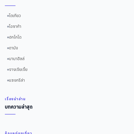
โตเกียว
โอซาก้า
ฮกไกโด
ดานัง
บานาฮิลล์
จางเจียเจี้ย
แซงกรีล่า
เรื่องน่าอ่าน
บทความล่าสุด
ข้อมูลท่องเที่ยว