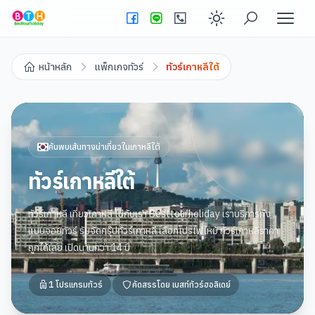
Enable dark
หน้าหลัก
แพ็กเกจทัวร์
ทัวร์เกาหลีใต้
ค้นพบเส้นทางน่าเที่ยวใน
เกาหลีใต้
ทัวร์เกาหลีใต้
ทัวร์เกาหลี เที่ยวเกาหลี ไปกับเรา Besttourholiday เราบริการทั้ง
แบบจอยทัวร์ รับจัดกรุ๊ปทัวร์เกาหลี เลือกโปรไฟไหม้ ทัวร์เกาหลีราคา
ถูกได้เลย เปิดนานกว่า 14 ปี
1
โปรแกรมทัวร์
คัดสรรโดย
เบสท์ทัวร์ฮอลิเดย์