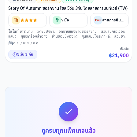
Story Of Autumn ซอรัคซาน โซล 5วัน 3คืน โดยสายการบินทีเวย์ (TW)
9
มื้อ
สายการบินทีเวย์
ไฮไลท์
เกาะนามิ
,
วัดชินฮึงซา
,
อุทยานแห่งชาติซอรัคซาน
,
สวนสนุกเอเวอร์
แลนด์
,
ศูนย์เครื่องสำอาง
,
ย่านช้อปปิ้งฮงแด
,
ศูนย์สมุนไพรเกาหลี
,
สวนฮา
นึล
,
ตลาดมังวอน
,
ร้านละลายเงินวอน
,
พระราชวังเคียงบกกุง
,
จตุรัสนัม
ต.ค.
/
พ.ย.
/
ธ.ค.
ซานแบคบอม
เริ่มต้น
5
วัน
3
คืน
฿
21,900
ดูครบทุกแพ็คเกจแล้ว