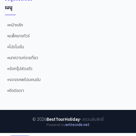
เมนู
หน้าหลัก
แพ็คเกจทัวร์
โปรโมชั่น
บทความท่องเที่ยว
จัดกรุ๊ปส่วนตัว
จองรถพร้อมคนขับ
ติดต่อเรา
©
2026
BestTourHoliday
• สงวนลิขสิทธิ์
Powered by
writecode.net