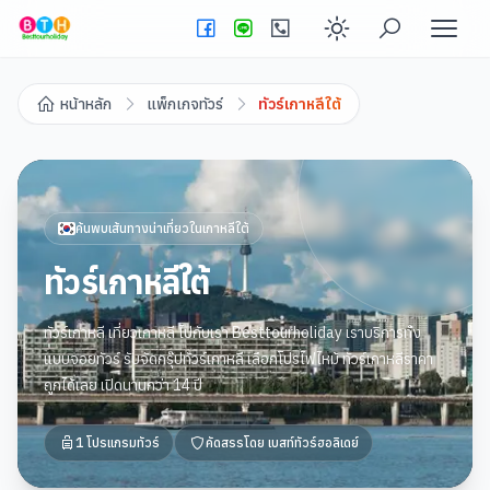
Enable dark
หน้าหลัก
แพ็กเกจทัวร์
ทัวร์เกาหลีใต้
ค้นพบเส้นทางน่าเที่ยวใน
เกาหลีใต้
ทัวร์เกาหลีใต้
ทัวร์เกาหลี เที่ยวเกาหลี ไปกับเรา Besttourholiday เราบริการทั้ง
แบบจอยทัวร์ รับจัดกรุ๊ปทัวร์เกาหลี เลือกโปรไฟไหม้ ทัวร์เกาหลีราคา
ถูกได้เลย เปิดนานกว่า 14 ปี
1
โปรแกรมทัวร์
คัดสรรโดย
เบสท์ทัวร์ฮอลิเดย์