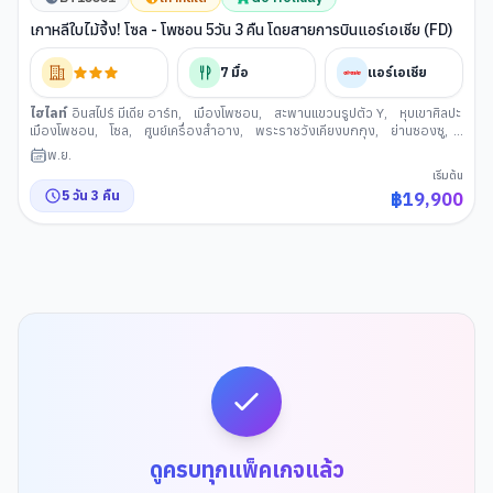
เกาหลีใบไม้จึ้ง! โซล - โพชอน 5วัน 3 คืน โดยสายการบินแอร์เอเชีย (FD)
7
มื้อ
แอร์เอเชีย
ไฮไลท์
อินสไปร์ มีเดีย อาร์ท
,
เมืองโพซอน
,
สะพานแขวนรูปตัว Y
,
หุบเขาศิลปะ
เมืองโพชอน
,
โซล
,
ศูนย์เครื่องสำอาง
,
พระราชวังเคียงบกกุง
,
ย่านซองซู
,
หมู่บ้านวัฒนธรรมอึนพยอง
,
พิพิธภัณสาหร่าย+เรียนทำกิมจิ+ชุดฮันบก
,
ศูนย์
พ.ย.
สมุนไพรเกาหลี
,
ย่านช้อปปิ้งฮงแด
,
ห้องสมุดสตาร์ฟิลด์ โคเอ็กซ์ มอลล
เริ่มต้น
5
วัน
3
คืน
฿
19,900
ดูครบทุกแพ็คเกจแล้ว