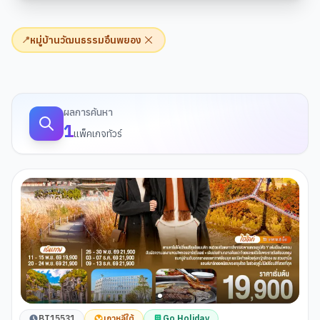
หมู่บ้านวัฒนธรรมอึนพยอง
📍
ผลการค้นหาทัวร์
ผลการค้นหา
1
แพ็คเกจทัวร์
BT15531
เกาหลีใต้
Go Holiday