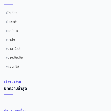
โตเกียว
โอซาก้า
ฮกไกโด
ดานัง
บานาฮิลล์
จางเจียเจี้ย
แซงกรีล่า
เรื่องน่าอ่าน
บทความล่าสุด
ข้อมูลท่องเที่ยว