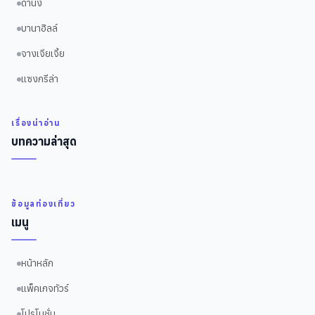
ดานัง
บานาฮิลล์
จางเจียเจี้ย
แซงกรีล่า
เรื่องน่าอ่าน
บทความล่าสุด
ข้อมูลท่องเที่ยว
เมนู
หน้าหลัก
แพ็คเกจทัวร์
โปรโมชั่น