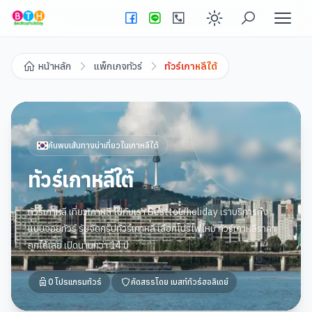
Enable dark
หน้าหลัก
แพ็กเกจทัวร์
ทัวร์เกาหลีใต้
ค้นพบเส้นทางน่าเที่ยวใน
เกาหลีใต้
ทัวร์เกาหลีใต้
ทัวร์เกาหลี เที่ยวเกาหลี ไปกับเรา Besttourholiday เราบริการทั้ง
แบบจอยทัวร์ รับจัดกรุ๊ปทัวร์เกาหลี เลือกโปรไฟไหม้ ทัวร์เกาหลีราคา
ถูกได้เลย เปิดนานกว่า 14 ปี
0
โปรแกรมทัวร์
คัดสรรโดย
เบสท์ทัวร์ฮอลิเดย์