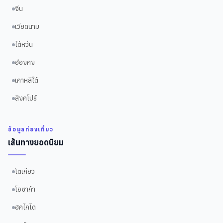
จีน
เวียดนาม
ไต้หวัน
ฮ่องกง
เกาหลีใต้
สิงคโปร์
ข้อมูลท่องเที่ยว
เส้นทางยอดนิยม
โตเกียว
โอซาก้า
ฮกไกโด