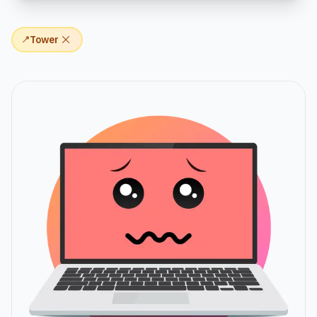
Tower
📍