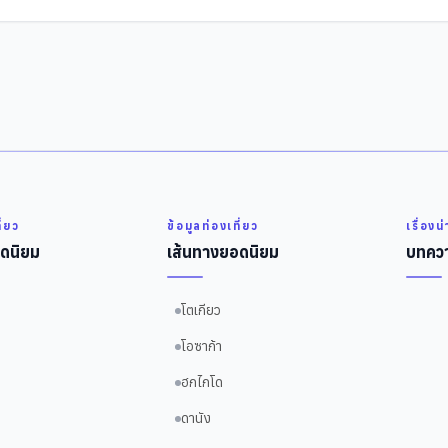
ี่ยว
ข้อมูลท่องเที่ยว
เรื่องน
ดนิยม
เส้นทางยอดนิยม
บทควา
โตเกียว
โอซาก้า
ฮกไกโด
ดานัง