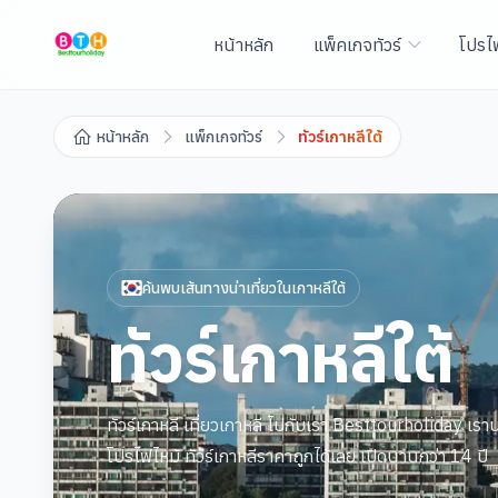
หน้าหลัก
แพ็คเกจทัวร์
โปรไ
หน้าหลัก
แพ็กเกจทัวร์
ทัวร์เกาหลีใต้
ค้นพบเส้นทางน่าเที่ยวใน
เกาหลีใต้
ทัวร์เกาหลีใต้
ทัวร์เกาหลี เที่ยวเกาหลี ไปกับเรา Besttourholiday เราบร
โปรไฟไหม้ ทัวร์เกาหลีราคาถูกได้เลย เปิดนานกว่า 14 ปี