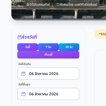
0
โปรแกรมทัวร์
คัดสรรโดย
เบสท์ทัวร์ฮอลิเดย์
ตัวกรองการค้นหา
Sta
📍
ช่วงวันที่
วันนี้
7 วัน
30 วัน
เดือนนี้
วันที่เริ่มต้น
วันที่สิ้นสุด