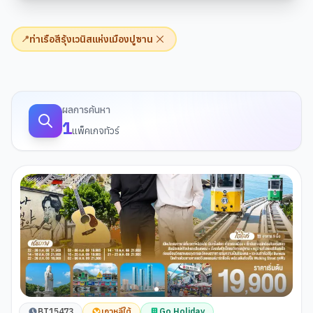
ท่าเรือสีรุ้งเวนิสแห่งเมืองปูซาน
📍
ผลการค้นหาทัวร์
ผลการค้นหา
1
แพ็คเกจทัวร์
BT15473
เกาหลีใต้
Go Holiday