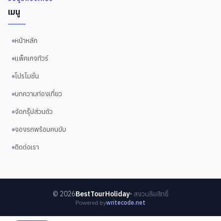
เมนู
หน้าหลัก
แพ็คเกจทัวร์
โปรโมชั่น
บทความท่องเที่ยว
จัดกรุ๊ปส่วนตัว
จองรถพร้อมคนขับ
ติดต่อเรา
©
2026
BestTourHoliday
• สงวนลิขสิทธิ์
Powered by
writecode.net