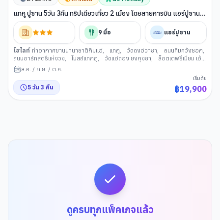
แทกู ปูซาน 5วัน 3คืน ทริปเดียวเที่ยว 2 เมือง โดยสายการบิน แอร์ปูซาน
(BX)
9
มื้อ
แอร์ปูซาน
ไฮไลท์
ท่าอากาศยานนานาชาติกิมแฮ
,
แทกู
,
วัดดงฮวาซา
,
ถนนคิมควังซอก
,
ถนนอาร์ทสตรีแห่งวง
,
โบสถ์แทกกู
,
วัดแฮดอง ยงกุงซา
,
ล็อตเตพรีเมียม เอ้
าเล็
,
ตลาดนันโพดง
,
สะพานกวังอัน
,
รถไฟสกายแคปซูล
,
ดิวตี้ฟรี (เกาหลีใต้)
,
ส.ค.
/
ก.ย.
/
ต.ค.
หาดแฮอีนแด
,
ช้อปปิ้งย่านแฮอีนแด
,
หมู่บ้านวัฒนธรรมคัมชอน
,
ท่าเรือจังนิม
,
เริ่มต้น
ท่าเรือสีรุ้งเวนิสแห่งเมืองปูซาน
,
อุโมงค์ไวน์แห่งเมืองปูซาน
5
วัน
3
คืน
฿
19,900
ดูครบทุกแพ็คเกจแล้ว