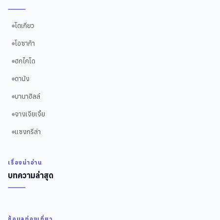
โตเกียว
โอซาก้า
ฮกไกโด
ดานัง
บานาฮิลล์
จางเจียเจี้ย
แซงกรีล่า
เรื่องน่าอ่าน
บทความล่าสุด
ข้อมูลท่องเที่ยว