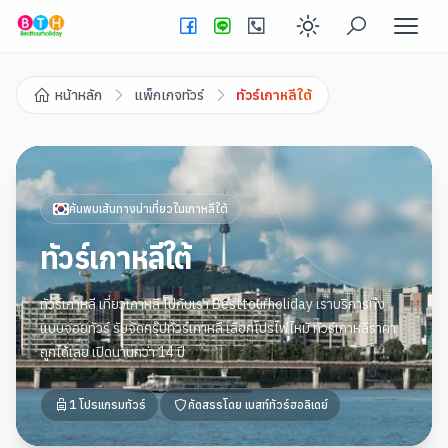
Enable dark
หน้าหลัก
แพ็กเกจทัวร์
ทัวร์เกาหลีใต้
ค้นพบเส้นทางน่าเที่ยวใน
เกาหลีใต้
ทัวร์เกาหลีใต้
ทัวร์เกาหลี เที่ยวเกาหลี ไปกับเรา Besttourholiday เราบริการทั้ง
แบบจอยทัวร์ รับจัดกรุ๊ปทัวร์เกาหลี เลือกโปรไฟไหม้ ทัวร์เกาหลีราคา
ถูกได้เลย เปิดนานกว่า 14 ปี
1
โปรแกรมทัวร์
คัดสรรโดย
เบสท์ทัวร์ฮอลิเดย์