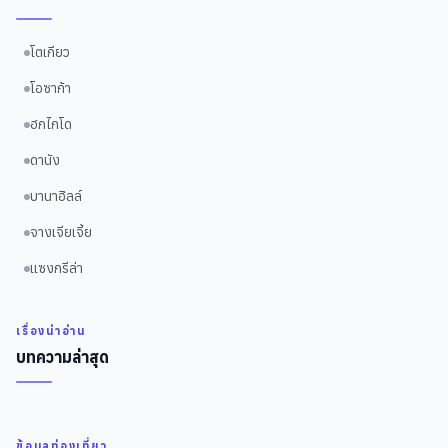
โตเกียว
โอซาก้า
ฮกไกโด
ดานัง
บานาฮิลล์
จางเจียเจี้ย
แซงกรีล่า
เรื่องน่าอ่าน
บทความล่าสุด
ข้อมูลท่องเที่ยว