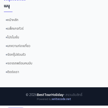
เมนู
หน้าหลัก
แพ็คเกจทัวร์
โปรโมชั่น
บทความท่องเที่ยว
จัดกรุ๊ปส่วนตัว
จองรถพร้อมคนขับ
ติดต่อเรา
©
2026
BestTourHoliday
• สงวนลิขสิทธิ์
Powered by
writecode.net