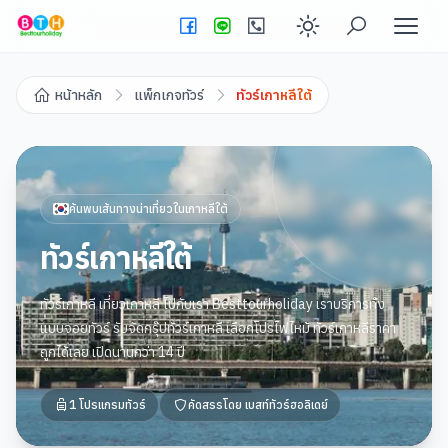
Enable dark
หน้าหลัก
แพ็กเกจทัวร์
ทัวร์เกาหลีใต้
ค้นพบเส้นทางน่าเที่ยวใน
เกาหลีใต้
ทัวร์เกาหลีใต้
ทัวร์เกาหลี เที่ยวเกาหลี ไปกับเรา Besttourholiday เราบริการทั้ง
แบบจอยทัวร์ รับจัดกรุ๊ปทัวร์เกาหลี เลือกโปรไฟไหม้ ทัวร์เกาหลีราคา
ถูกได้เลย เปิดนานกว่า 14 ปี
1
โปรแกรมทัวร์
คัดสรรโดย
เบสท์ทัวร์ฮอลิเดย์