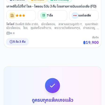
เกาหลีใบไม้จึ้ง! โซล - โพชอน 5วัน 3 คืน โดยสายการบินแอร์เอเชีย (FD)
7
มื้อ
แอร์เอเชีย
ไฮไลท์
อินสไปร์ มีเดีย อาร์ท
,
เมืองโพซอน
,
สะพานแขวนรูปตัว Y
,
หุบเขาศิลปะ
เมืองโพชอน
,
โซล
,
ศูนย์เครื่องสำอาง
,
พระราชวังเคียงบกกุง
,
ย่านซองซู
,
หมู่บ้านวัฒนธรรมอึนพยอง
,
พิพิธภัณสาหร่าย+เรียนทำกิมจิ+ชุดฮันบก
,
ศูนย์
พ.ย.
สมุนไพรเกาหลี
,
ย่านช้อปปิ้งฮงแด
,
ห้องสมุดสตาร์ฟิลด์ โคเอ็กซ์ มอลล
เริ่มต้น
5
วัน
3
คืน
฿
19,900
ดูครบทุกแพ็คเกจแล้ว