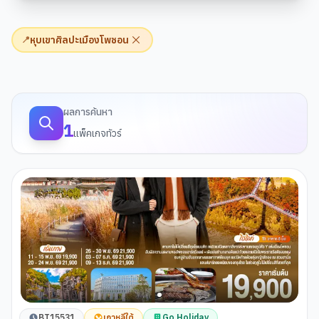
หุบเขาศิลปะเมืองโพชอน
📍
ผลการค้นหาทัวร์
ผลการค้นหา
1
แพ็คเกจทัวร์
BT15531
เกาหลีใต้
Go Holiday