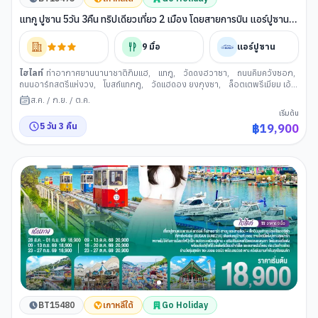
แทกู ปูซาน 5วัน 3คืน ทริปเดียวเที่ยว 2 เมือง โดยสายการบิน แอร์ปูซาน
(BX)
9
มื้อ
แอร์ปูซาน
ไฮไลท์
ท่าอากาศยานนานาชาติกิมแฮ
,
แทกู
,
วัดดงฮวาซา
,
ถนนคิมควังซอก
,
ถนนอาร์ทสตรีแห่งวง
,
โบสถ์แทกกู
,
วัดแฮดอง ยงกุงซา
,
ล็อตเตพรีเมียม เอ้
าเล็
,
ตลาดนันโพดง
,
สะพานกวังอัน
,
รถไฟสกายแคปซูล
,
ดิวตี้ฟรี (เกาหลีใต้)
,
ส.ค.
/
ก.ย.
/
ต.ค.
หาดแฮอีนแด
,
ช้อปปิ้งย่านแฮอีนแด
,
หมู่บ้านวัฒนธรรมคัมชอน
,
ท่าเรือจังนิม
,
เริ่มต้น
ท่าเรือสีรุ้งเวนิสแห่งเมืองปูซาน
,
อุโมงค์ไวน์แห่งเมืองปูซาน
5
วัน
3
คืน
฿
19,900
BT15480
เกาหลีใต้
Go Holiday