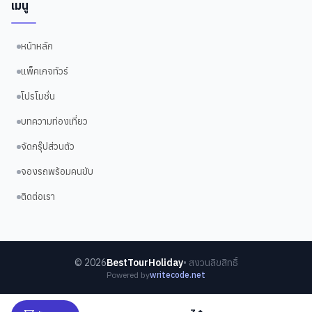
เมนู
หน้าหลัก
แพ็คเกจทัวร์
โปรโมชั่น
บทความท่องเที่ยว
จัดกรุ๊ปส่วนตัว
จองรถพร้อมคนขับ
ติดต่อเรา
©
2026
BestTourHoliday
• สงวนลิขสิทธิ์
Powered by
writecode.net