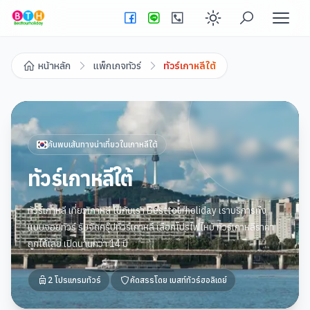
Enable dark
หน้าหลัก
แพ็กเกจทัวร์
ทัวร์เกาหลีใต้
ค้นพบเส้นทางน่าเที่ยวใน
เกาหลีใต้
ทัวร์เกาหลีใต้
ทัวร์เกาหลี เที่ยวเกาหลี ไปกับเรา Besttourholiday เราบริการทั้ง
แบบจอยทัวร์ รับจัดกรุ๊ปทัวร์เกาหลี เลือกโปรไฟไหม้ ทัวร์เกาหลีราคา
ถูกได้เลย เปิดนานกว่า 14 ปี
2
โปรแกรมทัวร์
คัดสรรโดย
เบสท์ทัวร์ฮอลิเดย์