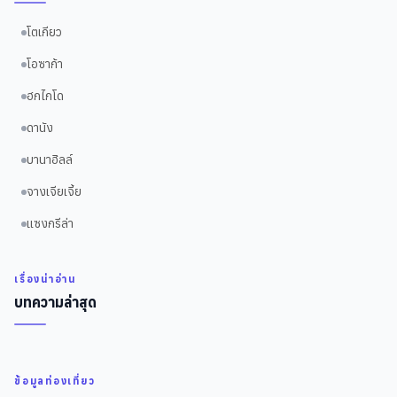
โตเกียว
โอซาก้า
ฮกไกโด
ดานัง
บานาฮิลล์
จางเจียเจี้ย
แซงกรีล่า
เรื่องน่าอ่าน
บทความล่าสุด
ข้อมูลท่องเที่ยว