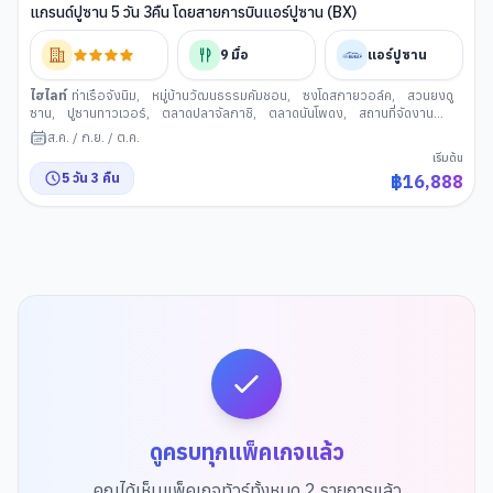
แกรนด์ปูซาน 5 วัน 3คืน โดยสายการบินแอร์ปูซาน (BX)
9
มื้อ
แอร์ปูซาน
ไฮไลท์
ท่าเรือจังนิม
,
หมู่บ้านวัฒนธรรมคัมชอน
,
ซงโดสกายวอล์ค
,
สวนยงดู
ซาน
,
ปูซานทาวเวอร์
,
ตลาดปลาจัลกาชิ
,
ตลาดนันโพดง
,
สถานที่จัดงาน
เทศกาลภาพยนตร์นานาชาติเมืองปู ซาน BIFF Square
,
ศูนย์เครื่องสำอาง
,
วัด
ส.ค.
/
ก.ย.
/
ต.ค.
แฮดอง ยงกุงซา
,
GODSHOTT คาเฟ่
,
ล็อตเตพรีเมียม เอ้าเล็
,
สะพานกวังอัน
,
เริ่มต้น
ศูนย์สมุนไพรเกาหลี
,
นํ้ามันสนเข็มแดง
,
รถไฟสกายแคปซูล
,
หาดแฮอีนแด
,
5
วัน
3
คืน
฿
16,888
ช้อปปิ้งย่านแฮอีนแด
,
ช้อปปิ้งย่านซอเมียน
,
พิพิธภัณฑ์แฮนยอ
,
อุโมงค์ไวน์แห่ง
เมืองปูซาน
ดูครบทุกแพ็คเกจแล้ว
คุณได้เห็นแพ็คเกจทัวร์ทั้งหมด
2
รายการแล้ว