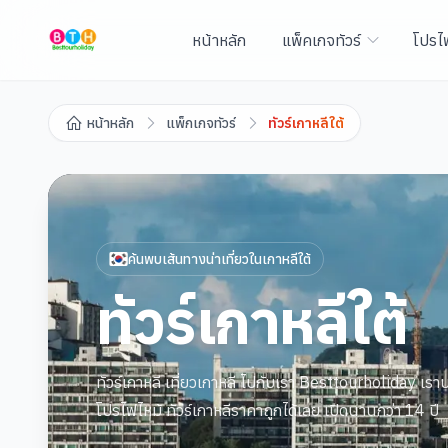
หน้าหลัก
แพ็คเกจทัวร์
โปรไ
หน้าหลัก
แพ็กเกจทัวร์
ทัวร์เกาหลีใต้
ค้นพบเส้นทางน่าเที่ยวใน
เกาหลีใต้
ทัวร์เกาหลีใต้
ทัวร์เกาหลี เที่ยวเกาหลี ไปกับเรา Besttourholiday เราบร
โปรไฟไหม้ ทัวร์เกาหลีราคาถูกได้เลย เปิดนานกว่า 14 ปี