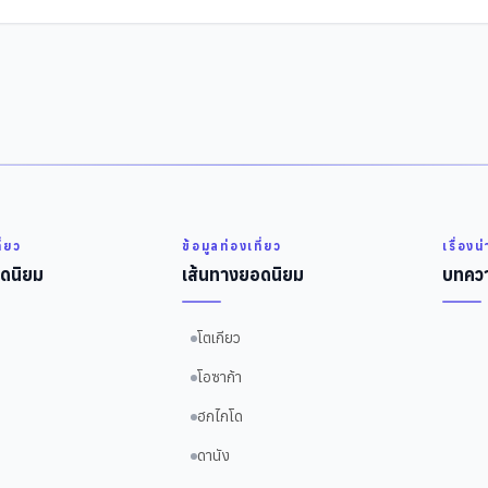
ี่ยว
ข้อมูลท่องเที่ยว
เรื่องน
ดนิยม
เส้นทางยอดนิยม
บทควา
โตเกียว
โอซาก้า
ฮกไกโด
ดานัง