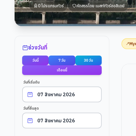
0
โปรแกรมทัวร์
คัดสรรโดย
เบสท์ทัวร์ฮอลิเดย์
ตัวกรองการค้นหา
My
📍
ช่วงวันที่
วันนี้
7 วัน
30 วัน
เดือนนี้
วันที่เริ่มต้น
วันที่สิ้นสุด