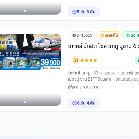
เกาหลี
,
นํ้ามันสนเข็มแดง
,
รถไฟสกายแค
พิพิธภัณฑ์แฮนยอ
,
อุโมงค์ไวน์แห่งเมืองป
5
วัน
3
คืน
BT15515
เกาหลีใต้
Go H
เกาห
ซูล
ุงซา
ไฮไลท์
แทกู
,
83 ทาวเวอร์
,
ถนนอาร์ทสต
เมืองปู ซาน BIFF Square
,
วัดแฮดอง ยง
ตลาดแฮอึนแด
,
สะพานกวังอัน
,
หมู่บ้า
ส.ค.
/
ก.ย.
/
ต.ค.
สมุดสตาร์ฟิลด์ โคเอ็กซ์ มอลล
,
สวนสนุกล็
รรมคัมชอน
เรียม
,
ศูนย์สมุนไพรเกาหลี
,
่ศูนย์สมุนไพ
6
วัน
4
คืน
อีนแด
แห่งวง