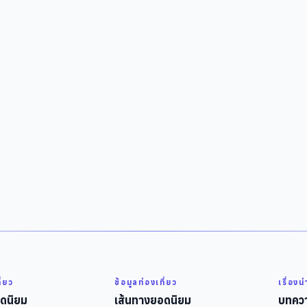
ี่ยว
ข้อมูลท่องเที่ยว
เรื่องน
ดนิยม
เส้นทางยอดนิยม
บทควา