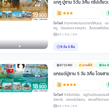
แทกู ปูซาน 5วัน 3คืน ทร
ไฮไลท์
ท่าอากาศยานนานาชาติกิมแฮ
,
แท
กกู
,
วัดแฮดอง ยงกุงซา
,
ล็อตเตพรีเมียม 
ฟรี (เกาหลีใต้)
,
หาดแฮอีนแด
,
ช้อปปิ้งย
ส.ค.
/
ก.ย.
/
ต.ค.
เวนิสแห่งเมืองปูซาน
,
อุโมงค์ไวน์แห่งเมือ
5
วัน
3
คืน
BT15480
เกาหลีใต้
Go H
แกรนด์ปูซาน 5 วัน 3คืน
ไฮไลท์
ท่าเรือจังนิม
,
หมู่บ้านวัฒนธรรมค
จัลกาชิ
,
ตลาดนันโพดง
,
สถานที่จัดงาน
สำอาง
,
วัดแฮดอง ยงกุงซา
,
GODSHOTT
ส.ค.
/
ก.ย.
/
ต.ค.