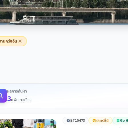
านกวังอัน
้นหาทัวร์
ผลการค้นหา
3
แพ็คเกจทัวร์
BT15473
เกาหลีใต้
Go H