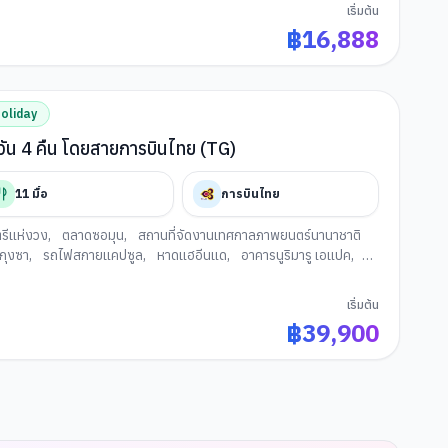
ปซูล
,
หาดแฮอีนแด
,
ช้อปปิ้งย่านแฮอีนแด
,
ช้อปปิ้งย่านซอเมียน
,
เริ่มต้น
ูซาน
฿
16,888
oliday
ลี บิ๊กฮิต โซล แทกู ปูซาน 6 วัน 4 คืน โดยสายการบินไทย (TG)
11
มื้อ
การบินไทย
รีแห่งวง
,
ตลาดซอมุน
,
สถานที่จัดงานเทศกาลภาพยนตร์นานาชาติ
กุงซา
,
รถไฟสกายแคปซูล
,
หาดแฮอีนแด
,
อาคารนูริมารู เอแปค
,
นวัฒนธรรมคัมชอน
,
ศูนย์เครื่องสำอาง
,
พระราชวังเคียงบกกุง
,
ห้อง
อตเต้เวิลด
,
ล็อตเต้ โซลสกาย
,
พิพิธภัณฑ์สัตว์น้าล็อตเต้เวิลด์อควา
เริ่มต้น
รน้ำมันสนแดง
,
พิพิธภัณสาหร่าย+เรียนทำกิมจิ+ชุดฮันบก
฿
39,900