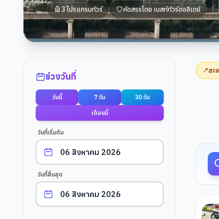
3
โปรแกรมทัวร์
คัดสรรโดย
เบสท์ทัวร์ฮอลิเดย์
ตัวกรองการค้นหา
สะพ
📍
ช่วงวันที่
วันนี้
7 วัน
30 วัน
ผลการค
เดือนนี้
วันที่เริ่มต้น
วันที่สิ้นสุด