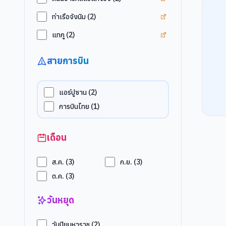
ดูแท็ก
ท่าเรือจังนิม
ท่าเรือจังนิม
(
2
)
ดูแท็ก
แทกู
แทกู
(
2
)
สายการบิน
แอร์ปูซาน
(
2
)
การบินไทย
(
1
)
เดือน
ส.ค.
(
3
)
ก.ย.
(
3
)
ต.ค.
(
3
)
วันหยุด
วันปิยมหาราช
(
2
)