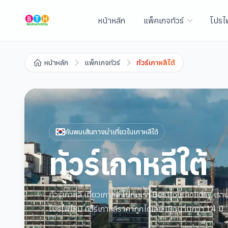
หน้าหลัก
แพ็คเกจทัวร์
โปรไ
หน้าหลัก
แพ็กเกจทัวร์
ทัวร์เกาหลีใต้
ค้นพบเส้นทางน่าเที่ยวใน
เกาหลีใต้
ทัวร์เกาหลีใต้
ทัวร์เกาหลี เที่ยวเกาหลี ไปกับเรา Besttourholiday เราบร
โปรไฟไหม้ ทัวร์เกาหลีราคาถูกได้เลย เปิดนานกว่า 14 ปี