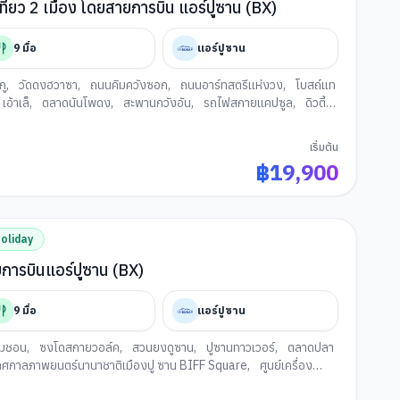
ิปเดียวเที่ยว 2 เมือง โดยสายการบิน แอร์ปูซาน (BX)
9
มื้อ
แอร์ปูซาน
กู
,
วัดดงฮวาซา
,
ถนนคิมควังซอก
,
ถนนอาร์ทสตรีแห่งวง
,
โบสถ์แท
เอ้าเล็
,
ตลาดนันโพดง
,
สะพานกวังอัน
,
รถไฟสกายแคปซูล
,
ดิวตี้
่านแฮอีนแด
,
หมู่บ้านวัฒนธรรมคัมชอน
,
ท่าเรือจังนิม
,
ท่าเรือสีรุ้ง
งปูซาน
เริ่มต้น
฿
19,900
oliday
 โดยสายการบินแอร์ปูซาน (BX)
9
มื้อ
แอร์ปูซาน
ัมชอน
,
ซงโดสกายวอล์ค
,
สวนยงดูซาน
,
ปูซานทาวเวอร์
,
ตลาดปลา
เทศกาลภาพยนตร์นานาชาติเมืองปู ซาน BIFF Square
,
ศูนย์เครื่อง
 คาเฟ่
,
ล็อตเตพรีเมียม เอ้าเล็
,
สะพานกวังอัน
,
ศูนย์สมุนไพร