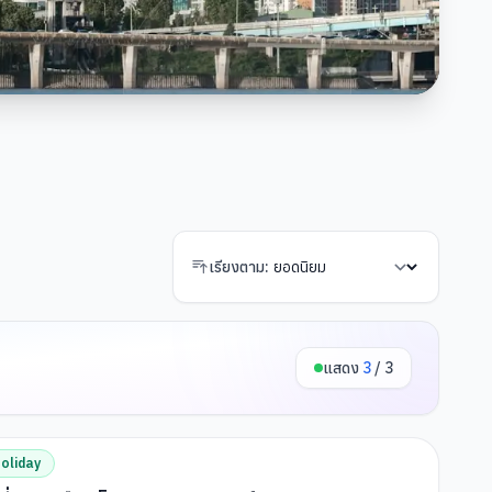
เรียงตาม:
แสดง
3
/
3
oliday