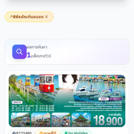
พิพิธภัณฑ์แฮนยอ
📍
ผลการค้นหาทัวร์
ผลการค้นหา
1
แพ็คเกจทัวร์
BT15480
เกาหลีใต้
Go Holiday