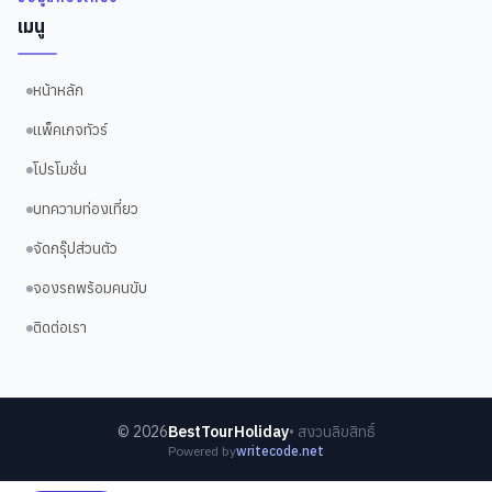
เมนู
หน้าหลัก
แพ็คเกจทัวร์
โปรโมชั่น
บทความท่องเที่ยว
จัดกรุ๊ปส่วนตัว
จองรถพร้อมคนขับ
ติดต่อเรา
©
2026
BestTourHoliday
• สงวนลิขสิทธิ์
Powered by
writecode.net