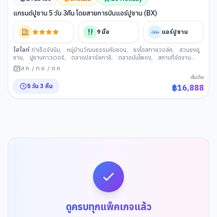
แกรนด์ปูซาน 5 วัน 3คืน โดยสายการบินแอร์ปูซาน (BX)
9
มื้อ
แอร์ปูซาน
ไฮไลท์
ท่าเรือจังนิม
,
หมู่บ้านวัฒนธรรมคัมชอน
,
ซงโดสกายวอล์ค
,
สวนยงดู
ซาน
,
ปูซานทาวเวอร์
,
ตลาดปลาจัลกาชิ
,
ตลาดนันโพดง
,
สถานที่จัดงาน
เทศกาลภาพยนตร์นานาชาติเมืองปู ซาน BIFF Square
,
ศูนย์เครื่องสำอาง
,
วัด
ส.ค.
/
ก.ย.
/
ต.ค.
แฮดอง ยงกุงซา
,
GODSHOTT คาเฟ่
,
ล็อตเตพรีเมียม เอ้าเล็
,
สะพานกวังอัน
,
เริ่มต้น
ศูนย์สมุนไพรเกาหลี
,
นํ้ามันสนเข็มแดง
,
รถไฟสกายแคปซูล
,
หาดแฮอีนแด
,
5
วัน
3
คืน
฿
16,888
ช้อปปิ้งย่านแฮอีนแด
,
ช้อปปิ้งย่านซอเมียน
,
พิพิธภัณฑ์แฮนยอ
,
อุโมงค์ไวน์แห่ง
เมืองปูซาน
ดูครบทุกแพ็คเกจแล้ว