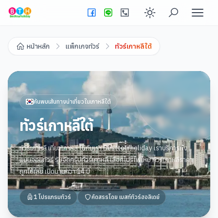
Enable dark
หน้าหลัก
แพ็กเกจทัวร์
ทัวร์เกาหลีใต้
ค้นพบเส้นทางน่าเที่ยวใน
เกาหลีใต้
ทัวร์เกาหลีใต้
ทัวร์เกาหลี เที่ยวเกาหลี ไปกับเรา Besttourholiday เราบริการทั้ง
แบบจอยทัวร์ รับจัดกรุ๊ปทัวร์เกาหลี เลือกโปรไฟไหม้ ทัวร์เกาหลีราคา
ถูกได้เลย เปิดนานกว่า 14 ปี
1
โปรแกรมทัวร์
คัดสรรโดย
เบสท์ทัวร์ฮอลิเดย์