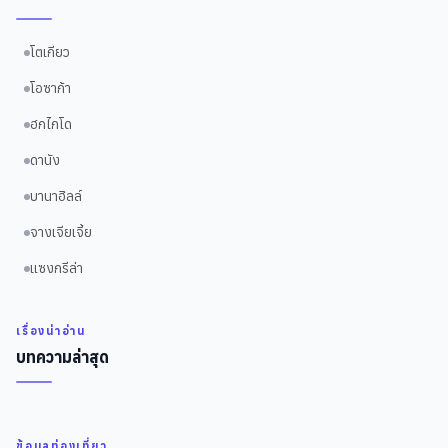
โตเกียว
โอซาก้า
ฮกไกโด
ดานัง
บานาฮิลล์
จางเจียเจี้ย
แซงกรีล่า
เรื่องน่าอ่าน
บทความล่าสุด
ข้อมูลท่องเที่ยว