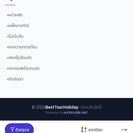
หน้าหลัก
แพ็คเกจทัวร์
โปรโมชั่น
บทความท่องเที่ยว
จัดกรุ๊ปส่วนตัว
จองรถพร้อมคนขับ
ติดต่อเรา
©
2026
BestTourHoliday
• สงวนลิขสิทธิ์
Powered by
writecode.net
ตัวกรอง