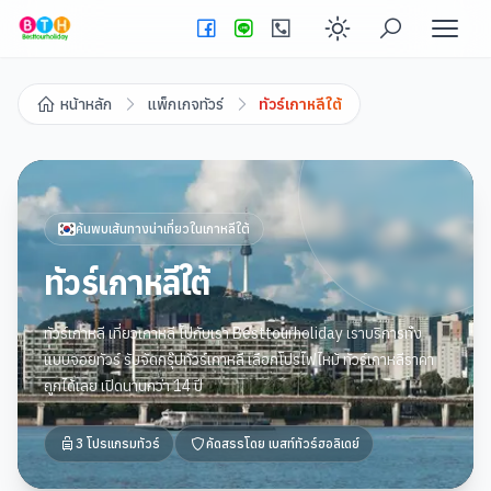
Enable dark
หน้าหลัก
แพ็กเกจทัวร์
ทัวร์เกาหลีใต้
ค้นพบเส้นทางน่าเที่ยวใน
เกาหลีใต้
ทัวร์เกาหลีใต้
ทัวร์เกาหลี เที่ยวเกาหลี ไปกับเรา Besttourholiday เราบริการทั้ง
แบบจอยทัวร์ รับจัดกรุ๊ปทัวร์เกาหลี เลือกโปรไฟไหม้ ทัวร์เกาหลีราคา
ถูกได้เลย เปิดนานกว่า 14 ปี
3
โปรแกรมทัวร์
คัดสรรโดย
เบสท์ทัวร์ฮอลิเดย์