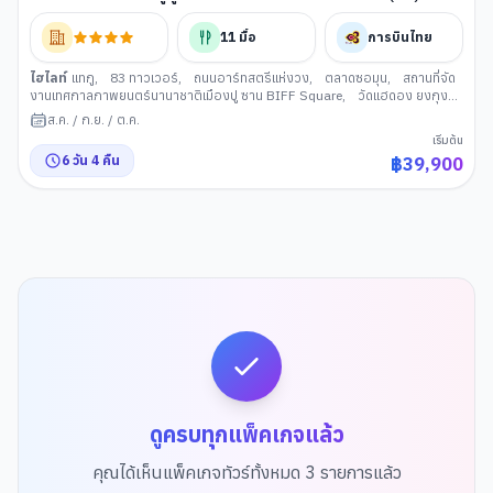
11
มื้อ
การบินไทย
ไฮไลท์
แทกู
,
83 ทาวเวอร์
,
ถนนอาร์ทสตรีแห่งวง
,
ตลาดซอมุน
,
สถานที่จัด
งานเทศกาลภาพยนตร์นานาชาติเมืองปู ซาน BIFF Square
,
วัดแฮดอง ยงกุง
ซา
,
รถไฟสกายแคปซูล
,
หาดแฮอีนแด
,
อาคารนูริมารู เอแปค
,
ตลาดแฮอึนแด
,
ส.ค.
/
ก.ย.
/
ต.ค.
สะพานกวังอัน
,
หมู่บ้านวัฒนธรรมคัมชอน
,
ศูนย์เครื่องสำอาง
,
พระราชวัง
เริ่มต้น
เคียงบกกุง
,
ห้องสมุดสตาร์ฟิลด์ โคเอ็กซ์ มอลล
,
สวนสนุกล็อตเต้เวิลด
,
ล็อต
6
วัน
4
คืน
฿
39,900
เต้ โซลสกาย
,
พิพิธภัณฑ์สัตว์น้าล็อตเต้เวิลด์อควาเรียม
,
ศูนย์สมุนไพรเกาหลี
,
ศูนย์สมุนไพรน้ำมันสนแดง
,
พิพิธภัณสาหร่าย+เรียนทำกิมจิ+ชุดฮันบก
ดูครบทุกแพ็คเกจแล้ว
คุณได้เห็นแพ็คเกจทัวร์ทั้งหมด
3
รายการแล้ว