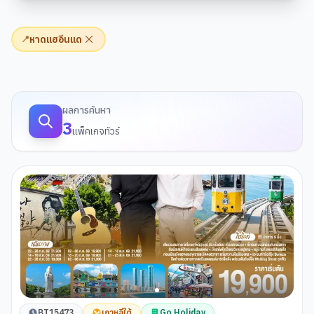
หาดแฮอีนแด
📍
ผลการค้นหาทัวร์
ผลการค้นหา
3
แพ็คเกจทัวร์
BT15473
เกาหลีใต้
Go Holiday