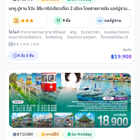
แทกู ปูซาน 5วัน 3คืน ทริปเดียวเที่ยว 2 เมือง โดยสายการบิน แอร์ปูซาน
(BX)
9
มื้อ
แอร์ปูซาน
ไฮไลท์
ท่าอากาศยานนานาชาติกิมแฮ
,
แทกู
,
วัดดงฮวาซา
,
ถนนคิมควังซอก
,
ถนนอาร์ทสตรีแห่งวง
,
โบสถ์แทกกู
,
วัดแฮดอง ยงกุงซา
,
ล็อตเตพรีเมียม เอ้
าเล็
,
ตลาดนันโพดง
,
สะพานกวังอัน
,
รถไฟสกายแคปซูล
,
ดิวตี้ฟรี (เกาหลีใต้)
,
ส.ค.
/
ก.ย.
/
ต.ค.
หาดแฮอีนแด
,
ช้อปปิ้งย่านแฮอีนแด
,
หมู่บ้านวัฒนธรรมคัมชอน
,
ท่าเรือจังนิม
,
เริ่มต้น
ท่าเรือสีรุ้งเวนิสแห่งเมืองปูซาน
,
อุโมงค์ไวน์แห่งเมืองปูซาน
5
วัน
3
คืน
฿
19,900
BT15480
เกาหลีใต้
Go Holiday