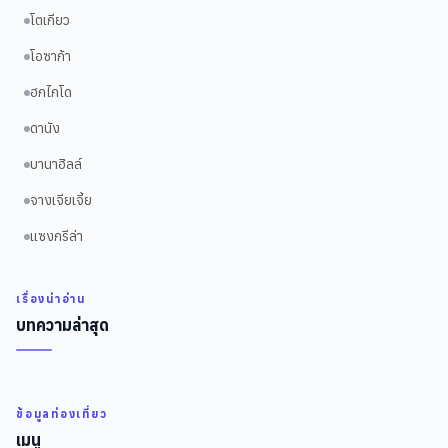
โตเกียว
โอซาก้า
ฮกไกโด
ดานัง
บานาฮิลล์
จางเจียเจี้ย
แซงกรีล่า
เรื่องน่าอ่าน
บทความล่าสุด
ข้อมูลท่องเที่ยว
เมนู