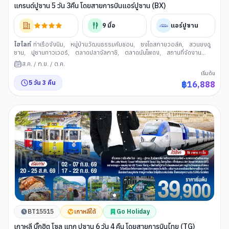
แกรนด์ปูซาน 5 วัน 3คืน โดยสายการบินแอร์ปูซาน (BX)
9
มื้อ
แอร์ปูซาน
ไฮไลท์
ท่าเรือจังนิม
,
หมู่บ้านวัฒนธรรมคัมชอน
,
ซงโดสกายวอล์ค
,
สวนยงดู
ซาน
,
ปูซานทาวเวอร์
,
ตลาดปลาจัลกาชิ
,
ตลาดนันโพดง
,
สถานที่จัดงาน
เทศกาลภาพยนตร์นานาชาติเมืองปู ซาน BIFF Square
,
ศูนย์เครื่องสำอาง
,
วัด
ส.ค.
/
ก.ย.
/
ต.ค.
แฮดอง ยงกุงซา
,
GODSHOTT คาเฟ่
,
ล็อตเตพรีเมียม เอ้าเล็
,
สะพานกวังอัน
,
เริ่มต้น
ศูนย์สมุนไพรเกาหลี
,
นํ้ามันสนเข็มแดง
,
รถไฟสกายแคปซูล
,
หาดแฮอีนแด
,
5
วัน
3
คืน
฿
16,888
ช้อปปิ้งย่านแฮอีนแด
,
ช้อปปิ้งย่านซอเมียน
,
พิพิธภัณฑ์แฮนยอ
,
อุโมงค์ไวน์แห่ง
เมืองปูซาน
BT15515
เกาหลีใต้
Go Holiday
เกาหลี บิ๊กฮิต โซล แทกู ปูซาน 6 วัน 4 คืน โดยสายการบินไทย (TG)