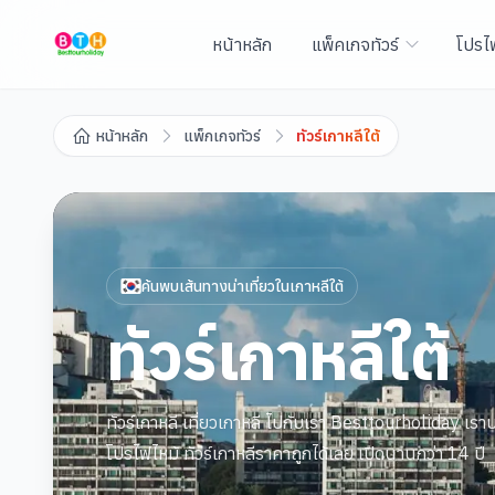
หน้าหลัก
แพ็คเกจทัวร์
โปรไ
หน้าหลัก
แพ็กเกจทัวร์
ทัวร์เกาหลีใต้
ค้นพบเส้นทางน่าเที่ยวใน
เกาหลีใต้
ทัวร์เกาหลีใต้
ทัวร์เกาหลี เที่ยวเกาหลี ไปกับเรา Besttourholiday เราบร
โปรไฟไหม้ ทัวร์เกาหลีราคาถูกได้เลย เปิดนานกว่า 14 ปี