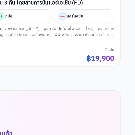
วัน 3 คืน โดยสายการบินแอร์เอเชีย (FD)
7
มื้อ
แอร์เอเชีย
น
,
สะพานแขวนรูปตัว Y
,
หุบเขาศิลปะเมืองโพชอน
,
โซล
,
ศูนย์เครื่อง
ซู
,
หมู่บ้านวัฒนธรรมอึนพยอง
,
พิพิธภัณสาหร่าย+เรียนทำกิมจิ+ชุด
งฮงแด
,
ห้องสมุดสตาร์ฟิลด์ โคเอ็กซ์ มอลล
เริ่มต้น
฿
19,900
จแล้ว