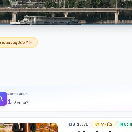
านแขวนรูปตัว Y
้นหาทัวร์
ผลการค้นหา
1
แพ็คเกจทัวร์
BT15531
เกาหลีใต้
Go H