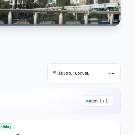
เรียงตาม:
แสดง
1
/
1
oliday