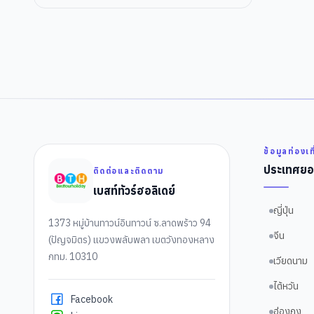
ข้อมูลท่องเท
ประเทศยอ
ติดต่อและติดตาม
เบสท์ทัวร์ฮอลิเดย์
ญี่ปุ่น
1373 หมู่บ้านทาวน์อินทาวน์ ซ.ลาดพร้าว 94
จีน
(ปัญจมิตร) แขวงพลับพลา เขตวังทองหลาง
กทม. 10310
เวียดนาม
ไต้หวัน
Facebook
ฮ่องกง