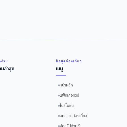
่าอ่าน
ข้อมูลท่องเที่ยว
มล่าสุด
เมนู
หน้าหลัก
แพ็คเกจทัวร์
โปรโมชั่น
บทความท่องเที่ยว
จัดกรุ๊ปส่วนตัว