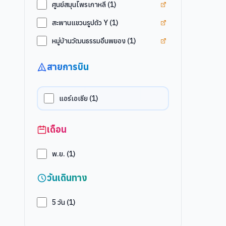
ดูแท็ก
ศูนย์สมุนไพรเก
ศูนย์สมุนไพรเกาหลี
(
1
)
ดูแท็ก
สะพานแขวนรูป
สะพานแขวนรูปตัว Y
(
1
)
ดูแท็ก
หมู่บ้านวัฒนธ
หมู่บ้านวัฒนธรรมอึนพยอง
(
1
)
สายการบิน
แอร์เอเชีย
(
1
)
เดือน
พ.ย.
(
1
)
วันเดินทาง
5
วัน (
1
)