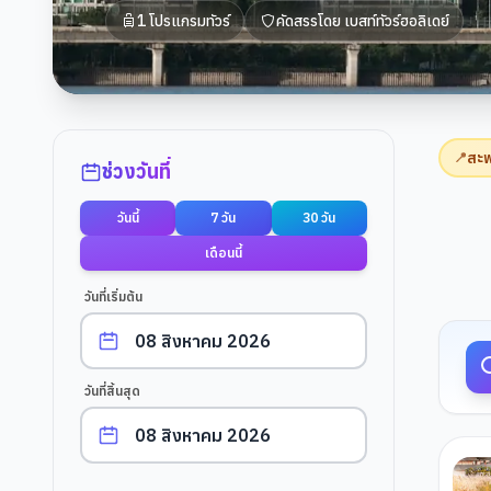
1
โปรแกรมทัวร์
คัดสรรโดย
เบสท์ทัวร์ฮอลิเดย์
ตัวกรองการค้นหา
สะพ
📍
ช่วงวันที่
วันนี้
7 วัน
30 วัน
ผลการค
เดือนนี้
วันที่เริ่มต้น
วันที่สิ้นสุด