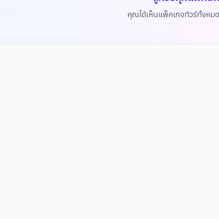
คุณได้เห็นแพ็คเกจทัวร์ทั้งหม
งบกกุง
าย+เรียนทำกิมจิ+ชุดฮันบก
แด
อาง