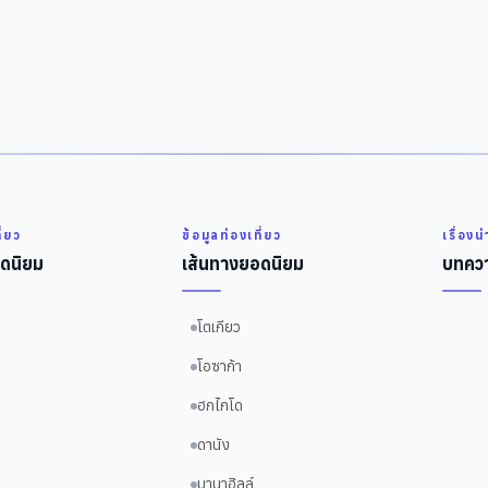
ี่ยว
ข้อมูลท่องเที่ยว
เรื่องน
ดนิยม
เส้นทางยอดนิยม
บทควา
โตเกียว
โอซาก้า
ฮกไกโด
ดานัง
บานาฮิลล์