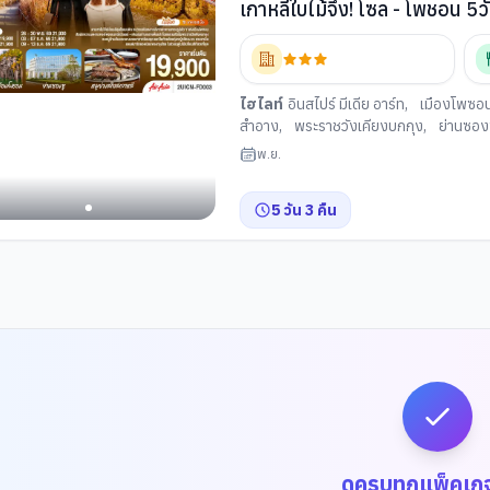
เกาหลีใบไม้จึ้ง! โซล - โพชอน 5
ไฮไลท์
อินสไปร์ มีเดีย อาร์ท
,
เมืองโพซอ
สำอาง
,
พระราชวังเคียงบกกุง
,
ย่านซอง
ฮันบก
,
ศูนย์สมุนไพรเกาหลี
,
ย่านช้อปปิ้
พ.ย.
5
วัน
3
คืน
ดูครบทุกแพ็คเก