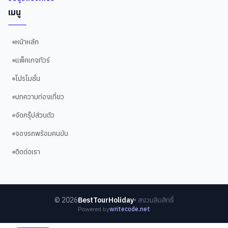
เมนู
หน้าหลัก
แพ็คเกจทัวร์
โปรโมชั่น
บทความท่องเที่ยว
จัดกรุ๊ปส่วนตัว
จองรถพร้อมคนขับ
ติดต่อเรา
©
2026
BestTourHoliday
• สงวนลิขสิทธิ์
Powered by
writecode.net