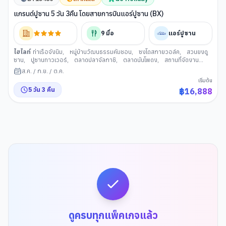
แกรนด์ปูซาน 5 วัน 3คืน โดยสายการบินแอร์ปูซาน (BX)
9
มื้อ
แอร์ปูซาน
ไฮไลท์
ท่าเรือจังนิม
,
หมู่บ้านวัฒนธรรมคัมชอน
,
ซงโดสกายวอล์ค
,
สวนยงดู
ซาน
,
ปูซานทาวเวอร์
,
ตลาดปลาจัลกาชิ
,
ตลาดนันโพดง
,
สถานที่จัดงาน
เทศกาลภาพยนตร์นานาชาติเมืองปู ซาน BIFF Square
,
ศูนย์เครื่องสำอาง
,
วัด
ส.ค.
/
ก.ย.
/
ต.ค.
แฮดอง ยงกุงซา
,
GODSHOTT คาเฟ่
,
ล็อตเตพรีเมียม เอ้าเล็
,
สะพานกวังอัน
,
เริ่มต้น
ศูนย์สมุนไพรเกาหลี
,
นํ้ามันสนเข็มแดง
,
รถไฟสกายแคปซูล
,
หาดแฮอีนแด
,
5
วัน
3
คืน
฿
16,888
ช้อปปิ้งย่านแฮอีนแด
,
ช้อปปิ้งย่านซอเมียน
,
พิพิธภัณฑ์แฮนยอ
,
อุโมงค์ไวน์แห่ง
เมืองปูซาน
ดูครบทุกแพ็คเกจแล้ว