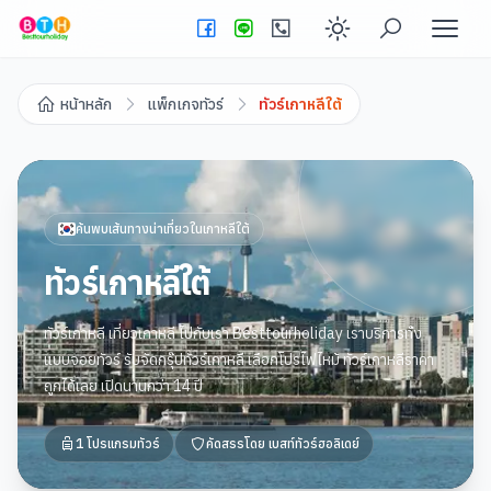
Enable dark
หน้าหลัก
แพ็กเกจทัวร์
ทัวร์เกาหลีใต้
ค้นพบเส้นทางน่าเที่ยวใน
เกาหลีใต้
ทัวร์เกาหลีใต้
ทัวร์เกาหลี เที่ยวเกาหลี ไปกับเรา Besttourholiday เราบริการทั้ง
แบบจอยทัวร์ รับจัดกรุ๊ปทัวร์เกาหลี เลือกโปรไฟไหม้ ทัวร์เกาหลีราคา
ถูกได้เลย เปิดนานกว่า 14 ปี
1
โปรแกรมทัวร์
คัดสรรโดย
เบสท์ทัวร์ฮอลิเดย์