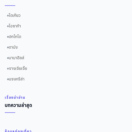
โตเกียว
โอซาก้า
ฮกไกโด
ดานัง
บานาฮิลล์
จางเจียเจี้ย
แซงกรีล่า
เรื่องน่าอ่าน
บทความล่าสุด
ข้อมูลท่องเที่ยว