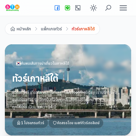
Enable dark
หน้าหลัก
แพ็กเกจทัวร์
ทัวร์เกาหลีใต้
ค้นพบเส้นทางน่าเที่ยวใน
เกาหลีใต้
ทัวร์เกาหลีใต้
ทัวร์เกาหลี เที่ยวเกาหลี ไปกับเรา Besttourholiday เราบริการทั้ง
แบบจอยทัวร์ รับจัดกรุ๊ปทัวร์เกาหลี เลือกโปรไฟไหม้ ทัวร์เกาหลีราคา
ถูกได้เลย เปิดนานกว่า 14 ปี
1
โปรแกรมทัวร์
คัดสรรโดย
เบสท์ทัวร์ฮอลิเดย์