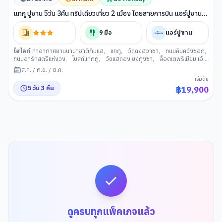
แทกู ปูซาน 5วัน 3คืน ทริปเดียวเที่ยว 2 เมือง โดยสายการบิน แอร์ปูซาน
(BX)
9
มื้อ
แอร์ปูซาน
ไฮไลท์
ท่าอากาศยานนานาชาติกิมแฮ
,
แทกู
,
วัดดงฮวาซา
,
ถนนคิมควังซอก
,
ถนนอาร์ทสตรีแห่งวง
,
โบสถ์แทกกู
,
วัดแฮดอง ยงกุงซา
,
ล็อตเตพรีเมียม เอ้
าเล็
,
ตลาดนันโพดง
,
สะพานกวังอัน
,
รถไฟสกายแคปซูล
,
ดิวตี้ฟรี (เกาหลีใต้)
,
ส.ค.
/
ก.ย.
/
ต.ค.
หาดแฮอีนแด
,
ช้อปปิ้งย่านแฮอีนแด
,
หมู่บ้านวัฒนธรรมคัมชอน
,
ท่าเรือจังนิม
,
เริ่มต้น
ท่าเรือสีรุ้งเวนิสแห่งเมืองปูซาน
,
อุโมงค์ไวน์แห่งเมืองปูซาน
5
วัน
3
คืน
฿
19,900
ดูครบทุกแพ็คเกจแล้ว