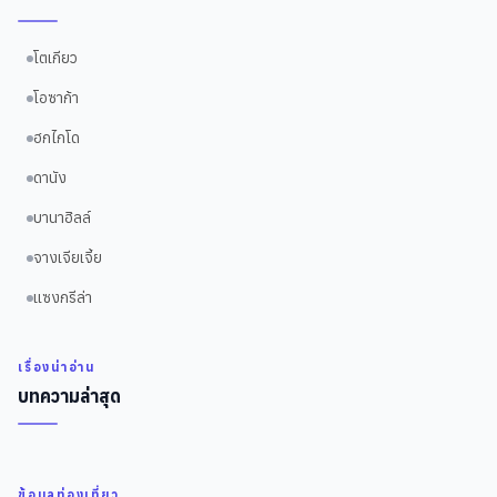
โตเกียว
โอซาก้า
ฮกไกโด
ดานัง
บานาฮิลล์
จางเจียเจี้ย
แซงกรีล่า
เรื่องน่าอ่าน
บทความล่าสุด
ข้อมูลท่องเที่ยว