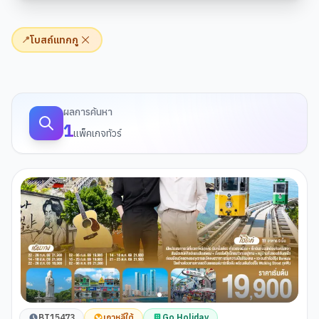
โบสถ์แทกกู
📍
ผลการค้นหาทัวร์
ผลการค้นหา
1
แพ็คเกจทัวร์
BT15473
เกาหลีใต้
Go Holiday