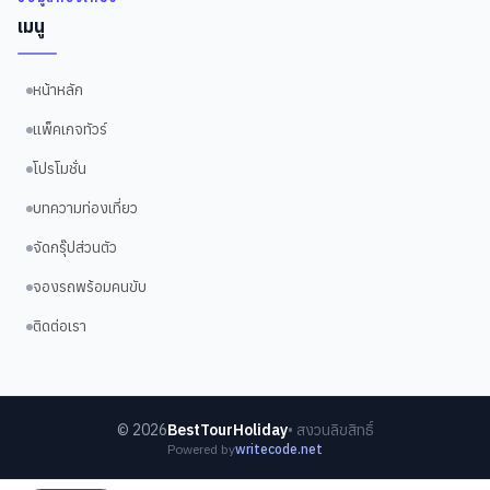
เมนู
หน้าหลัก
แพ็คเกจทัวร์
โปรโมชั่น
บทความท่องเที่ยว
จัดกรุ๊ปส่วนตัว
จองรถพร้อมคนขับ
ติดต่อเรา
©
2026
BestTourHoliday
• สงวนลิขสิทธิ์
Powered by
writecode.net