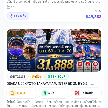
วอิเสะชิมะ สกายไลน์
,
เมืองนาโกย่า
,
งานประดับไฟฤดูหนาว ณ หมู่บ้านนาบานะ
โนะ ซาโตะ
,
เมืองกุโจฮาจิมัง
,
ลานสกีเมืองกุโจ
,
หมู่บ้านมรดกชิราคาวาโกะ
,
ธ.ค.
ย่านซาคาเอะ
,
เมืองเกียวโต
,
ศาลเจ้าเฮอัน
,
การเรียนพิธีชงชาญี่ปุ่น
,
เมืองโอ
เริ่มต้น
ซาก้า
,
ศาลเจ้านัมบะยาซากะ
,
ย่านชินไซบาชิ
,
ปราสาทโอซาก้า
,
ลาลาพอร์ท
6
วัน
4
คืน
฿
49,888
โอซาก้า
,
อิออน มอลล์ ริงกุ เซ็นนัน
BT16139
ญี่ปุ่น
TTN TOUR
OSAKA UJI KYOTO TAKAYAMA WINTER 5D 3N BY XJ --
DEC'26 - MAR'27 -- ซุปตาร์...โอซาก้าเที่ยวเพลิน..หลบบ้านไม่ถูกเลย
นิ!
6
มื้อ
แอร์เอเชียเอ็กซ์
ไฮไลท์
เมืองเกียวโต
,
เมืองอุจิ
,
วัดเบียวโดอิน
,
ถนนชาเขียว เบียวโดอิน โอโมเตะ
ซันโด
,
สะพานอุจิ
,
เมืองนาโกย่า
,
งานประดับไฟฤดูหนาว ณ หมู่บ้านนาบานะ โนะ