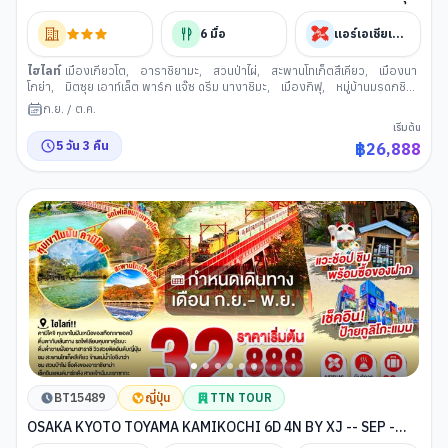
ตาร์..ชิราคาวะ ละมุน คันไซอบอุ่นมากแม่
6
มื้อ
แอร์เอเชียเอ็กซ์
ไฮไลท์
เมืองเกียวโต
,
อาราชิยามะ
,
สวนป่าไผ่
,
สะพานโทเก็ตสึเคียว
,
เมืองนา
โกย่า
,
มิตซุย เอาท์เล็ต พาร์ก แจ๊ซ ดรีม นางาชิมะ
,
เมืองกิฟุ
,
หมู่บ้านมรดกชิ
ราคาวาโกะ
,
เมืองทาคายาม่า
,
ซันมาจิซูจิ
,
สะพานนาคะบาชิ
,
ที่ว่าการอำเภอ
ก.ย.
/
ต.ค.
เก่าเมืองทาคายาม่า
,
ศาลเจ้าเฮอัน
,
การเรียนพิธีชงชาญี่ปุ่น
,
ตลาดนิชิกิ
,
เริ่มต้น
ย่านชินไซบาชิ
,
เมืองโอซาก้า
5
วัน
3
คืน
฿
26,888
BT15489
ญี่ปุ่น
TTN TOUR
OSAKA KYOTO TOYAMA KAMIKOCHI 6D 4N BY XJ -- SEP -
NOV'26 --- ซุปตาร์..รถไฟสายโรแมนติก พิชิตคามิโคจิ วิวหลักล้าน