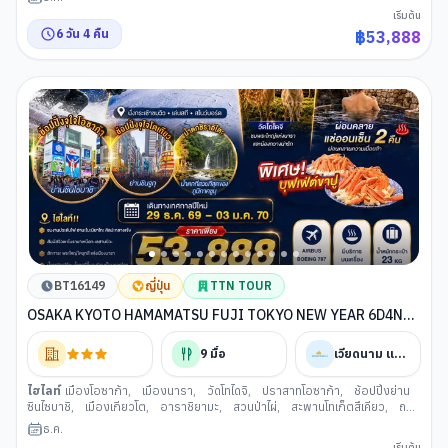
เมืองทาคายาม่า
,
ซันมาจิซูจิ
,
สะพานนาคะบาชิ
,
เมืองเก่าทาคายาม่า
,
เมือ
เริ่มต้น
งมัตสึโมโตะ
,
ปราสาทมัตสึโมโตะ
,
จังหวัดยามานาชิ
,
หมู่บ้านโอชิโนะฮักไก
,
เมนู
6
วัน
4
คืน
฿
53,888
ขาปูยักษ์
,
การเรียนพิธีชงชาญี่ปุ่น
,
กรุงโตเกียว
,
แมวยักษ์ 3 มิติ พร้อมช้อป
ปิ้ง ย่านชินจูกุ
,
เมืองนาริตะ
,
อิออน มอลล์
BT16149
ญี่ปุ่น
TTN TOUR
OSAKA KYOTO HAMAMATSU FUJI TOKYO NEW YEAR 6D4N
BY VN -- 29 DEC'26 - 03 JAN'27 --- ซุปตาร์...Golden Route สอง
วิว สองเสน่ห์ รับปีใหม่
9
มื้อ
เวียดนาม แอร์ไลน์
ไฮไลท์
เมืองโอซาก้า
,
เมืองนารา
,
วัดโทไดจิ
,
ปราสาทโอซาก้า
,
ช้อปปิ้งย่าน
ซินไซบาชิ
,
เมืองเกียวโต
,
อาราชิยามะ
,
สวนป่าไผ่
,
สะพานโทเก็ตสึเคียว
,
ถนน
ช้อปปิ้งอาราชิยาม่า
,
เมืองชิงะ
,
กระเช้าลอยฟ้าบิวาโกะวัลเลย์
,
เมืองฮามา
ธ.ค.
มัตสึ
,
จังหวัดชิซูโอกะ
,
น้ำตกชิราอิโตะ
,
จังหวัดยามานาชิ
,
หมู่บ้านอิยาชิโนซา
เริ่มต้น