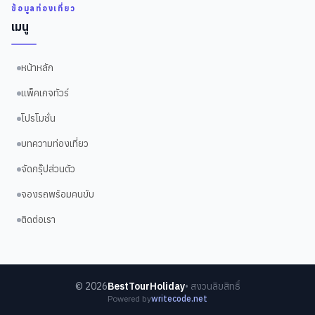
ข้อมูลท่องเที่ยว
เมนู
หน้าหลัก
แพ็คเกจทัวร์
โปรโมชั่น
บทความท่องเที่ยว
จัดกรุ๊ปส่วนตัว
จองรถพร้อมคนขับ
ติดต่อเรา
©
2026
BestTourHoliday
• สงวนลิขสิทธิ์
Powered by
writecode.net