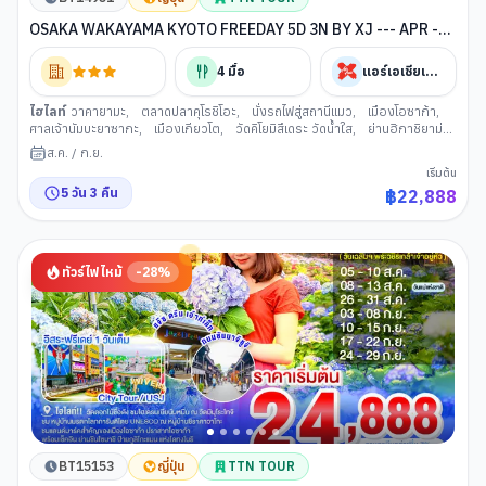
OSAKA WAKAYAMA KYOTO FREEDAY 5D 3N BY XJ --- APR -
SEP'26 -- ซุปตาร์...คันไซครบสูตร เที่ยวสนุก อิสระ 1 วัน
4
มื้อ
แอร์เอเชียเอ็กซ์
ไฮไลท์
วาคายามะ
,
ตลาดปลาคุโรชิโอะ
,
นั่งรถไฟสู่สถานีแมว
,
เมืองโอซาก้า
,
ศาลเจ้านัมบะยาซากะ
,
เมืองเกียวโต
,
วัดคิโยมิสึเดระ วัดน้ำใส
,
ย่านฮิกาชิยาม่า
,
การเรียนพิธีชงชาญี่ปุ่น
,
ลาลาพอร์ท โอซาก้า
,
ย่านชินไซบาชิ
ส.ค.
/
ก.ย.
เริ่มต้น
5
วัน
3
คืน
฿
22,888
ทัวร์ไฟไหม้
-
28
%
BT15153
ญี่ปุ่น
TTN TOUR