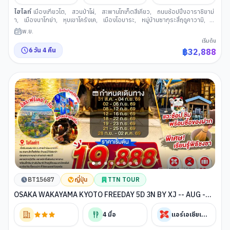
ไฮไลท์
เมืองเกียวโต
,
สวนป่าไผ่
,
สะพานโทเก็ตสึเคียว
,
ถนนช้อปปิ้งอาราชิยาม่
า
,
เมืองนาโกย่า
,
หุบเขาโครังเค
,
เมืองโอบาระ
,
หมู่บ้านซากุระสี่ฤดูคาวามิ
,
เมืองเกโระ
,
สะพานเกะโระโอฮาชิ
,
ออนเซ็นฟุนเซ็นจิ
,
ย่านซาคาเอะ
,
ศาลเจ้าเฮ
พ.ย.
อัน
,
การเรียนพิธีชงชาญี่ปุ่น
,
วัดคินคะคุจิ
,
เมืองโอซาก้า
,
น้ำตกมิโนะ
,
วัด
เริ่มต้น
คัตสึโอจิ
,
ปราสาทโอซาก้า
,
ย่านชินไซบาชิ
,
เมืองมิโนะ
,
อาราชิยามะ
6
วัน
4
คืน
฿
32,888
BT15687
ญี่ปุ่น
TTN TOUR
OSAKA WAKAYAMA KYOTO FREEDAY 5D 3N BY XJ -- AUG -
OCT'26 -- ซุปตาร์..โอซาก้าครบทุกฟีล...ดีลนี้ห้ามพลาด
4
มื้อ
แอร์เอเชียเอ็กซ์