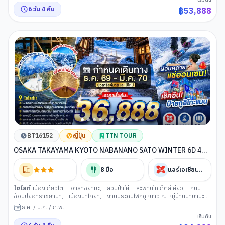
โตะ
,
งานประดับไฟฮานะโนะมิยาโกะ
,
การเรียนพิธีชงชาญี่ปุ่น
,
กรุงโตเกียว
,
6
วัน
4
คืน
฿
53,888
แมวยักษ์ 3 มิติ พร้อมช้อปปิ้ง ย่านชินจูกุ
,
เมืองนาริตะ
,
อิออน มอลล์ นาริตะ
BT16152
ญี่ปุ่น
TTN TOUR
OSAKA TAKAYAMA KYOTO NABANANO SATO WINTER 6D 4N
BY XJ --- DEC'26 - FEB'27 -- ซุปตาร์...ชิราคาวาโกะ แล้วโกต่อโอซาก้
า
8
มื้อ
แอร์เอเชียเอ็กซ์
ไฮไลท์
เมืองเกียวโต
,
อาราชิยามะ
,
สวนป่าไผ่
,
สะพานโทเก็ตสึเคียว
,
ถนน
ช้อปปิ้งอาราชิยาม่า
,
เมืองนาโกย่า
,
งานประดับไฟฤดูหนาว ณ หมู่บ้านนาบานะ
โนะ ซาโตะ
,
เมืองกิฟุ
,
หมู่บ้านมรดกชิราคาวาโกะ
,
เมืองทาคายาม่า
,
ซันมาจิซู
ธ.ค.
/
ม.ค.
/
ก.พ.
จิ
,
สะพานนาคะบาชิ
,
ที่ว่าการอำเภอเก่าเมืองทาคายาม่า
,
นั่งกระเช้าลอยฟ้าชิ
เริ่มต้น
โฮทะกะ
,
ลานสกีเมืองกุโจ
,
ย่านซาคาเอะ
,
ศาลเจ้าเฮอัน
,
เมืองโอซาก้า
,