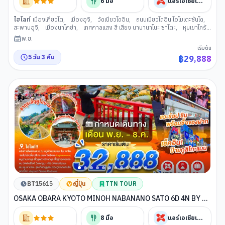
6
มื้อ
แอร์เอเชียเอ็กซ์
ไฮไลท์
เมืองเกียวโต
,
เมืองอุจิ
,
วัดเบียวโดอิน
,
ถนนเบียวโดอิน โอโมเตะซันโด
,
สะพานอุจิ
,
เมืองนาโกย่า
,
เทศกาลแสง สี เสียง นาบานาโนะ ซาโตะ
,
หุบเขาโครัง
เค
,
เมืองโอบาระ
,
หมู่บ้านซากุระสี่ฤดูคาวามิ
,
เมืองอินุยามะ
,
ปราสาทอินุยะ
พ.ย.
มะ
,
ศาลเจ้าซังโคอินาริ
,
ย่านเมืองเก่าอินุยะมะโจคามาจิ
,
ศาลเจ้าเฮอัน
,
การ
เริ่มต้น
เรียนพิธีชงชาญี่ปุ่น
,
ตลาดนิชิกิ
,
เมืองโอซาก้า
,
ย่านชินไซบาชิ
5
วัน
3
คืน
฿
29,888
BT15615
ญี่ปุ่น
TTN TOUR
OSAKA OBARA KYOTO MINOH NABANANO SATO 6D 4N BY XJ
-- NOV - DEC'26 -- ซุปตาร์...ชมพูเจอแดง...แรงเกินห้ามใจ
8
มื้อ
แอร์เอเชียเอ็กซ์