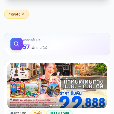
Kyoto
📍
ผลการค้นหาทัวร์
ผลการค้นหา
57
แพ็คเกจทัวร์
BT14951
ญี่ปุ่น
TTN TOUR