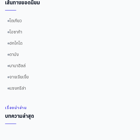
เส้นทางยอดนิยม
โตเกียว
โอซาก้า
ฮกไกโด
ดานัง
บานาฮิลล์
จางเจียเจี้ย
แซงกรีล่า
เรื่องน่าอ่าน
บทความล่าสุด