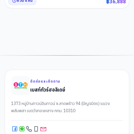
6
วัน
4
คืน
฿
36,888
LALAPORT & MITSUI OUTLET PARK OSAKA KADOMA
,
ย่านชินไซบาชิ
1
2
3
4
5
ติดต่อและติดตาม
เบสท์ทัวร์ฮอลิเดย์
1373 หมู่บ้านทาวน์อินทาวน์ ซ.ลาดพร้าว 94 (ปัญจมิตร) แขวง
พลับพลา เขตวังทองหลาง กทม. 10310