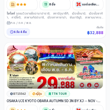
8
มื้อ
แอร์เอเชียเอ็กซ์
ไฮไลท์
จุดชมวิวชายฝั่งอามาฮาราชิ
,
สถานีอุนาซึกิ
,
เมืองโทนามิ
,
เมืองโอซาก้
า
,
คามิโคจิ
,
สะพานกัปปะบาชิ
,
เมืองทาคายาม่า
,
ซันมาจิซูจิ
,
สะพานนาคะบา
ชิ
,
เมืองนาโกย่า
,
ศาลเจ้านัมบะยาซากะ
,
ย่านชินไซบาชิ
,
เมืองเกียวโต
ก.ย.
/
ต.ค.
/
พ.ย.
เริ่มต้น
6
วัน
4
คืน
฿
32,888
BT15562
ญี่ปุ่น
TTN TOUR
OSAKA UJI KYOTO OBARA AUTUMN 5D 3N BY XJ -- NOV -
DEC'26 -- ซุปตาร์...KOYO สะกดใจ ไฟล้านดวงสะกดตา