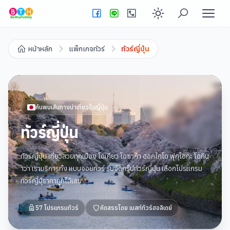
Enable dark
หน้าหลัก
แพ็กเกจทัวร์
ทัวร์ญี่ปุ่น
ค้นพบเส้นทางน่าเที่ยวใน
ญี่ปุ่น
ทัวร์ญี่ปุ่น
ทัวร์ญี่ปุ่น เที่ยวสวยทุกเมือง โตเกียว โอซาก้า ฮอกไกโด ฟุกุโอกะ โอกิน
าว่า เราบริการทั้ง แบบจอยทัวร์ รับจัดกรุ๊ปทัวร์ญี่ปุ่น เลือกโปรแกรม
ทัวร์ญี่ปุ่ราคาถูกได้เลย
57
โปรแกรมทัวร์
คัดสรรโดย
เบสท์ทัวร์ฮอลิเดย์