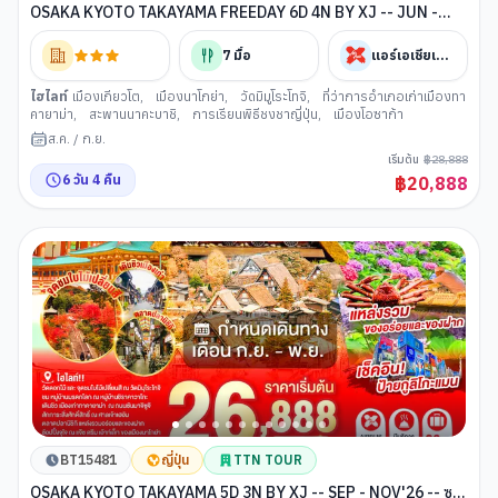
OSAKA KYOTO TAKAYAMA FREEDAY 6D 4N BY XJ -- JUN -
SEP'26 -- ซุปตาร์...คันไซฟีลดี ฟรีเดย์มีเฮ
7
มื้อ
แอร์เอเชียเอ็กซ์
ไฮไลท์
เมืองเกียวโต
,
เมืองนาโกย่า
,
วัดมิมูโระโทจิ
,
ที่ว่าการอำเภอเก่าเมืองทา
คายาม่า
,
สะพานนาคะบาชิ
,
การเรียนพิธีชงชาญี่ปุ่น
,
เมืองโอซาก้า
ส.ค.
/
ก.ย.
เริ่มต้น
฿
28,888
6
วัน
4
คืน
฿
20,888
BT15481
ญี่ปุ่น
TTN TOUR
OSAKA KYOTO TAKAYAMA 5D 3N BY XJ -- SEP - NOV'26 -- ซุป