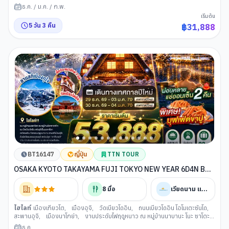
ซาโตะ
,
เมืองกุโจฮาจิมัง
,
ลานสกีเมืองกุโจ
,
หมู่บ้านมรดกชิราคาวาโกะ
,
ย่าน
ธ.ค.
/
ม.ค.
/
ก.พ.
ซาคาเอะ
,
ศาลเจ้าเฮอัน
,
การเรียนพิธีชงชาญี่ปุ่น
,
ตลาดนิชิกิ
,
เมืองโอซาก้า
,
เริ่มต้น
ย่านชินไซบาชิ
5
วัน
3
คืน
฿
31,888
BT16147
ญี่ปุ่น
TTN TOUR
OSAKA KYOTO TAKAYAMA FUJI TOKYO NEW YEAR 6D4N BY
VN -- DEC'26 - JAN'27 --- ซุปตาร์...อรุณแรกแห่งปี มนต์เสน่ห์โกลเด้
นรูท
8
มื้อ
เวียดนาม แอร์ไลน์
ไฮไลท์
เมืองเกียวโต
,
เมืองอุจิ
,
วัดเบียวโดอิน
,
ถนนเบียวโดอิน โอโมเตะซันโด
,
สะพานอุจิ
,
เมืองนาโกย่า
,
งานประดับไฟฤดูหนาว ณ หมู่บ้านนาบานะ โนะ ซาโตะ
,
เมืองกุโจฮาจิมัง
,
ลานสกีเมืองกุโจ
,
หมู่บ้านมรดกชิราคาวาโกะ
,
ออนเซน
,
ธ.ค.