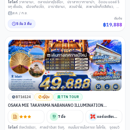
ไฮไลท์
วาคายามะ
,
ตลาดปลาคุโรชิโอะ
,
ปราสาทวากายาม่า
,
อิออน มอลล์ ริ
งกุ เซ็นนัน
,
เมืองเกียวโต
,
อาราชิยามะ
,
สวนป่าไผ่
,
สะพานโทเก็ตสึเคียว
,
การเรียนพิธีชงชาญี่ปุ่น
,
เมืองโอซาก้า
,
ศาลเจ้านัมบะยาซากะ
,
ย่านชินไซบาชิ
,
ส.ค.
/
ก.ย.
อิสระช้อปปิ้งใจกลางเมืองโอซาก้า หรือ ซื้อทัวร์เสริม ยูนิเวอร์แซล สตูดิโอ เจแปน
เริ่มต้น
5
วัน
3
คืน
฿
19,888
BT16124
ญี่ปุ่น
TTN TOUR
OSAKA MIE TAKAYAMA NABANANO ILLUMINATION
DAYFLIGHT BY XJ 6D 4N"ซุปตาร์...เสน่ห์แห่งอิเสะ หิมะแห่งกิฟุ
ต้อนรับปีใหม่" เดย์ไฟล์-กลับดึก
7
มื้อ
แอร์เอเชียเอ็กซ์
ไฮไลท์
จังหวัดมิเอะ
,
ศาลเจ้าอิเสะ จิงกุ
,
ถนนโบราณโอคาเงะ โยโกโช
,
จุดชมวิ