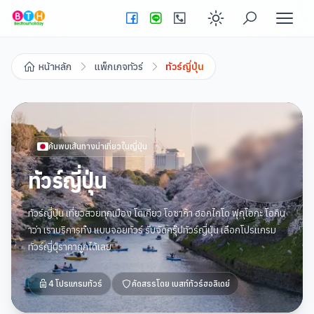
Enable dark
หน้าหลัก
แพ็กเกจทัวร์
ทัวร์ญี่ปุ่น
ค้นพบเส้นทางน่าเที่ยวใน
ญี่ปุ่น
ทัวร์ญี่ปุ่น
ทัวร์ญี่ปุ่น เที่ยวสวยทุกเมือง โตเกียว โอซาก้า ฮอกไกโด ฟุกุโอกะ โอกิน
าว่า เราบริการทั้ง แบบจอยทัวร์ รับจัดกรุ๊ปทัวร์ญี่ปุ่น เลือกโปรแกรม
ทัวร์ญี่ปุ่ราคาถูกได้เลย
4
โปรแกรมทัวร์
คัดสรรโดย
เบสท์ทัวร์ฮอลิเดย์