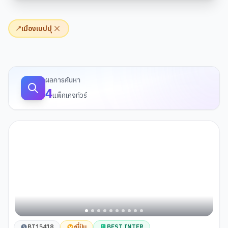
เมืองเบปปุ
📍
ผลการค้นหาทัวร์
ผลการค้นหา
4
แพ็คเกจทัวร์
BT15418
ญี่ปุ่น
BEST INTER