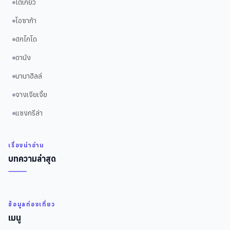
โตเกียว
โอซาก้า
ฮกไกโด
ดานัง
บานาฮิลล์
จางเจียเจี้ย
แซงกรีล่า
เรื่องน่าอ่าน
บทความล่าสุด
ข้อมูลท่องเที่ยว
เมนู