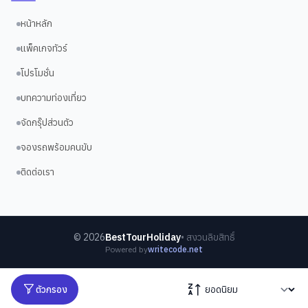
หน้าหลัก
แพ็คเกจทัวร์
โปรโมชั่น
บทความท่องเที่ยว
จัดกรุ๊ปส่วนตัว
จองรถพร้อมคนขับ
ติดต่อเรา
©
2026
BestTourHoliday
• สงวนลิขสิทธิ์
Powered by
writecode.net
ตัวกรอง
ค้นหาทัวร์
ทัวร์ไฟไหม้
จองรถ
บทความ