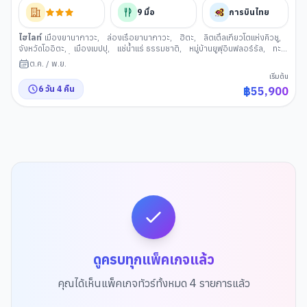
9
มื้อ
การบินไทย
ไฮไลท์
เมืองยานากาวะ
,
ล่องเรือยานากาวะ
,
ฮิตะ
,
ลิตเติ้ลเกียวโตแห่งคิวชู
,
จังหวัดโออิตะ
,
เมืองเบปปุ
,
แช่น้ำแร่ ธรรมชาติ
,
หมู่บ้านยูฟุอินฟลอร์รัล
,
ทะเล
สาบคิริน
,
บ่อน้ำจิโกกุ เมกุริ
,
สะพานแขวนยูเมะ โออิตะ
,
คุมาโมโตะ
,
เมืองมิยา
ต.ค.
/
พ.ย.
ซากิ
,
ช่องแคบทาคาจิโฮะ
,
ปราสาทคุมาโมโตะ
,
ซากุระโนะบาบะโจไซเอ็น
,
ช้อป
เริ่มต้น
ปิ้งชิโมะโทริ
,
วัดนันโซอิน
,
ดิวตี้ฟรี (ญี่ปุ่น)
,
กันดั้ม ปาร์ค ฟุกุโอกะ
,
ช้อปปิ้งเทน
6
วัน
4
คืน
฿
55,900
จิน
ดูครบทุกแพ็คเกจแล้ว
คุณได้เห็นแพ็คเกจทัวร์ทั้งหมด
4
รายการแล้ว