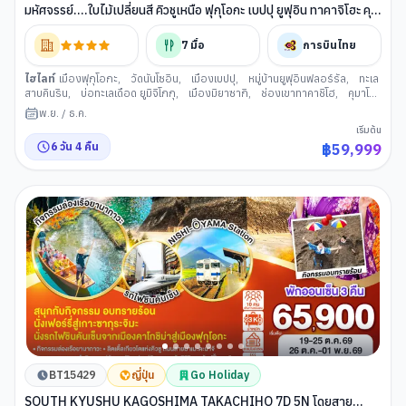
มหัศจรรย์....ใบไม้เปลี่ยนสี คิวชูเหนือ ฟุกุโอกะ เบปปุ ยูฟุอิน ทาคาจิโฮะ คุ
มาโมโต้
7
มื้อ
การบินไทย
ไฮไลท์
เมืองฟุกุโอกะ
,
วัดนันโซอิน
,
เมืองเบปปุ
,
หมู่บ้านยูฟุอินฟลอร์รัล
,
ทะเล
สาบคินริน
,
บ่อทะเลเดือด ยูมิจิโกกุ
,
เมืองมิยาซากิ
,
ช่องเขาทาคาชิโฮ
,
คุมาโม
โตะ
,
Kumamon Port Yatsushiro
,
ชิโมะโทริ
,
ปราสาทคุมาโมโตะ
,
ศาลา
พ.ย.
/
ธ.ค.
ว่าการเมืองคุมาโมโต้
,
โทสุ พรีเมี่ยมเอ้าท์เล็ตต์
,
ศาลเจ้าดาไซฟุ
,
ศาลเจ้าคาเม
เริ่มต้น
โดะ
,
เท็นจิน
6
วัน
4
คืน
฿
59,999
BT15429
ญี่ปุ่น
Go Holiday
SOUTH KYUSHU KAGOSHIMA TAKACHIHO 7D 5N โดยสาย