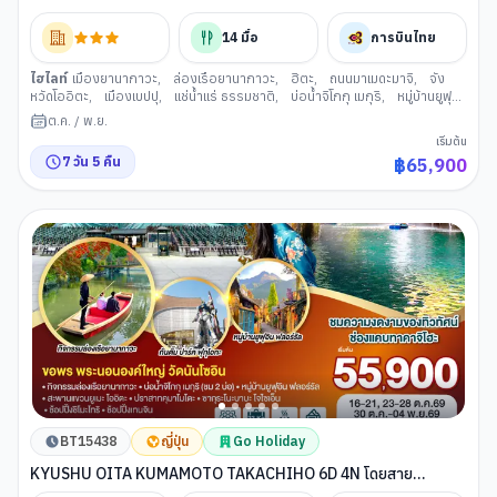
การบินไทย [TG]
14
มื้อ
การบินไทย
ไฮไลท์
เมืองยานากาวะ
,
ล่องเรือยานากาวะ
,
ฮิตะ
,
ถนนมาเมดะมาจิ
,
จัง
หวัดโออิตะ
,
เมืองเบปปุ
,
แช่น้ำแร่ ธรรมชาติ
,
บ่อน้ำจิโกกุ เมกุริ
,
หมู่บ้านยูฟุ
อินฟลอร์รัล
,
ทะเลสาบคินริน
,
สะพานแขวนยูเมะ โออิตะ
,
คุมาโมโตะ
,
ปราสาท
ต.ค.
/
พ.ย.
คุมาโมโตะ
,
ย่านช้อปปิ้งซากุระโนะบาบะ โจไซเอน
,
เมืองมิยาซากิ
,
ช่องแคบทาคา
เริ่มต้น
จิโฮะ
,
ศาลเจ้าคิริชิมะ
,
คาโกชิม่า
,
นั่งเฟอร์รี่สู่เกาะซากุระจิมะ
,
ภูเขาไฟซากุระ
7
วัน
5
คืน
฿
65,900
จิมะ
,
เมืองอิบูซุกิ
,
อบทรายร้อน
,
Nishi Oyama Station
,
สถานีคาโกชิม่า
,
นั่งรถไฟชินคันเซ็นจากเมืองคาดกชิม่าสู่เมืองฟุกุโอกะ
,
สถานีฮากาตะ
,
ย่านเทน
จิน
BT15438
ญี่ปุ่น
Go Holiday
KYUSHU OITA KUMAMOTO TAKACHIHO 6D 4N โดยสาย
การบินไทย [TG]