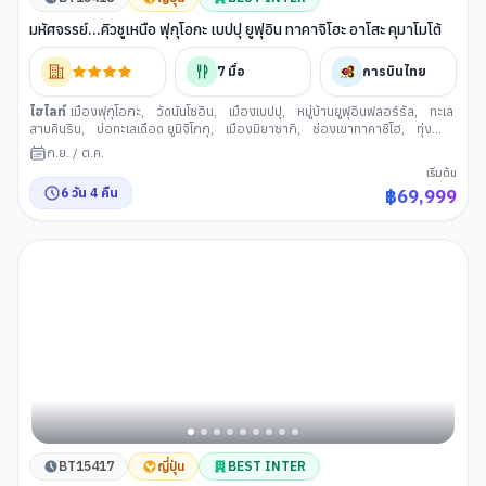
มหัศจรรย์...คิวชูเหนือ ฟุกุโอกะ เบปปุ ยูฟุอิน ทาคาจิโฮะ อาโสะ คุมาโมโต้
7
มื้อ
การบินไทย
ไฮไลท์
เมืองฟุกุโอกะ
,
วัดนันโซอิน
,
เมืองเบปปุ
,
หมู่บ้านยูฟุอินฟลอร์รัล
,
ทะเล
สาบคินริน
,
บ่อทะเลเดือด ยูมิจิโกกุ
,
เมืองมิยาซากิ
,
ช่องเขาทาคาชิโฮ
,
ทุ่ง
หญ้าคุซะเซนริ
,
คุมาโมโตะ
,
ชิโมะโทริ
,
ปราสาทคุมาโมโตะ
,
Kumamon Port
ก.ย.
/
ต.ค.
Yatsushiro
,
โทสุ พรีเมี่ยมเอ้าท์เล็ตต์
,
ศาลเจ้าดาไซฟุ
,
ศาลเจ้าคาเมโดะ
,
เท็น
เริ่มต้น
จิน
6
วัน
4
คืน
฿
69,999
BT15417
ญี่ปุ่น
BEST INTER