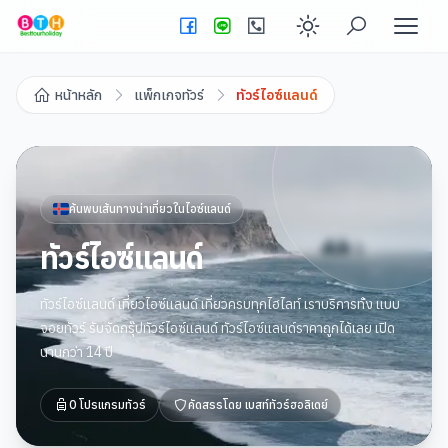
Enable dark
หน้าหลัก
แพ็กเกจทัวร์
ทัวร์ไอซ์แลนด์
ค้นพบเส้นทางน่าเที่ยวใน
ไอซ์แลนด์
ทัวร์ไอซ์แลนด์
ทัวร์ไอซ์แลนด์ เที่ยวไอซ์แลนด์ เที่ยวครบทุกไฮไลท์ เราบริการทั้ง แบบ
จอยทัวร์ รับจัดกรุ๊ปทัวร์ไอซ์แลนด์ ทัวร์ไอซ์แลนด์ราคาถูกได้เลย เปิด
นานกว่า 14 ปี
0
โปรแกรมทัวร์
คัดสรรโดย
เบสท์ทัวร์ฮอลิเดย์