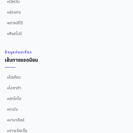
ไต้หวัน
ฮ่องกง
เกาหลีใต้
สิงคโปร์
ข้อมูลท่องเที่ยว
เส้นทางยอดนิยม
โตเกียว
โอซาก้า
ฮกไกโด
ดานัง
บานาฮิลล์
จางเจียเจี้ย