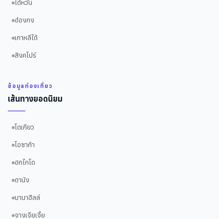
ไต้หวัน
ฮ่องกง
เกาหลีใต้
สิงคโปร์
ข้อมูลท่องเที่ยว
เส้นทางยอดนิยม
โตเกียว
โอซาก้า
ฮกไกโด
ดานัง
บานาฮิลล์
จางเจียเจี้ย