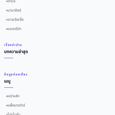
ดานัง
บานาฮิลล์
จางเจียเจี้ย
แซงกรีล่า
เรื่องน่าอ่าน
บทความล่าสุด
ข้อมูลท่องเที่ยว
เมนู
หน้าหลัก
แพ็คเกจทัวร์
โปรโมชั่น