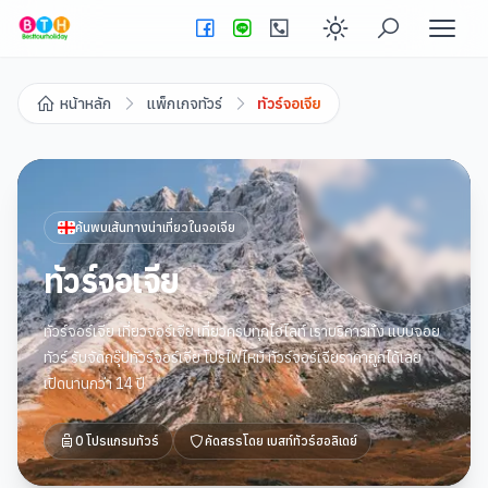
Enable dark
หน้าหลัก
แพ็กเกจทัวร์
ทัวร์จอเจีย
ค้นพบเส้นทางน่าเที่ยวใน
จอเจีย
ทัวร์จอเจีย
ทัวร์จอร์เจีย เที่ยวจอร์เจีย เที่ยวครบทุกไฮไลท์ เราบริการทั้ง แบบจอย
ทัวร์ รับจัดกรุ๊ปทัวร์จอร์เจีย โปรไฟไหม้ ทัวร์จอร์เจียราคาถูกได้เลย
เปิดนานกว่า 14 ปี
0
โปรแกรมทัวร์
คัดสรรโดย
เบสท์ทัวร์ฮอลิเดย์