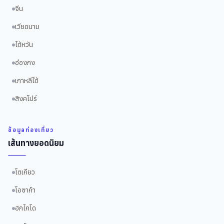
จีน
เวียดนาม
ไต้หวัน
ฮ่องกง
เกาหลีใต้
สิงคโปร์
ข้อมูลท่องเที่ยว
เส้นทางยอดนิยม
โตเกียว
โอซาก้า
ฮกไกโด