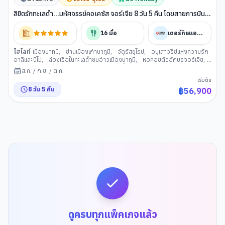
ลิขิตรักทะเลดำ...มหัศจรรย์คอเคซัส จอร์เจีย 8 วัน 5 คืน โดยสายการบิน
Turkish (TK)
16
มื้อ
เตอร์กิชแอร์ไลน์
ไฮไลท์
เมืองบาทูมี่
,
ย่านเมืองเก่าบาทูมิ
,
จัตุรัสยุโรป
,
อนุเสาวรีย์แห่งความรัก
อาลีและนีโน่
,
ล่องเรือในทะเลดำชมอ่าวเมืองบาทูมี
,
หอคอยตัวอักษรจอร์เจีย
,
บาทูมิมอลล์
,
เมืองคูไทซี
,
วิหารบากราตี
,
น้ำพุโคลซิส
,
เมืองบอร์โจมี
,
สวน
ส.ค.
/
ก.ย.
/
ต.ค.
บอร์โจมี่
,
เมืองกอรี
,
พิพิธภัณฑ์สตาลิน
,
ป้อมอันนานูรี
,
เมืองกูดาอูรี
,
เมือง
เริ่มต้น
คาซเบกี้
,
ขึ้นรถ 4WD สู่ใจกลำง เทือกเขำคอเคซัส
,
โบสถ์เกอร์เกตี
,
อารา
8
วัน
5
คืน
฿
56,900
มดาเรียลี
,
อ่างเก็บน้ำซินวาลี
,
เมืองมิทสเคต้า
,
วิหารจวารี
,
อนุสาวรีย์
ประวัติศาสตร์จอร์เจีย
,
ทบิลิซี
,
วิหารศักดิ์สิทะิ์ของทบิลิซี
,
โรงละครโอเปร่าและ
บัลเลต์แห่งทบิลิซี
,
ถนน Rustaveli Avenue
,
โบสถ์เมเตห์คี
,
ขึ้นกระเช้าไฟฟ้าชม
ป้อมนาริคาล่า
,
มารดาแห่งจอร์เจีย
,
โรงอาบน้ำโบราณ
,
สะพานแห่งสันติภาพ
,
ย่านฟรีดอมสแควร์
,
ช้อปปิ้ง East Point
ดูครบทุกแพ็คเกจแล้ว