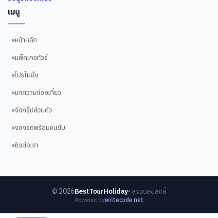
เมนู
หน้าหลัก
แพ็คเกจทัวร์
โปรโมชั่น
บทความท่องเที่ยว
จัดกรุ๊ปส่วนตัว
จองรถพร้อมคนขับ
ติดต่อเรา
©
2026
BestTourHoliday
• สงวนลิขสิทธิ์
Powered by
writecode.net