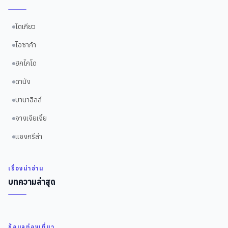
โตเกียว
โอซาก้า
ฮกไกโด
ดานัง
บานาฮิลล์
จางเจียเจี้ย
แซงกรีล่า
เรื่องน่าอ่าน
บทความล่าสุด
ข้อมูลท่องเที่ยว