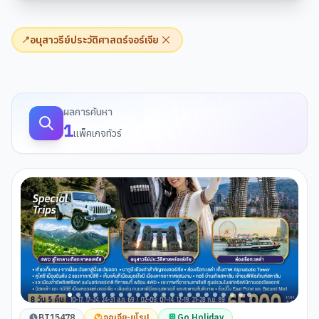
อนุสาวรีย์ประวัติศาสตร์จอร์เจีย
📍
ผลการค้นหาทัวร์
ผลการค้นหา
1
แพ็คเกจทัวร์
BT15478
จอเจีย-ยุโรป
Go Holiday