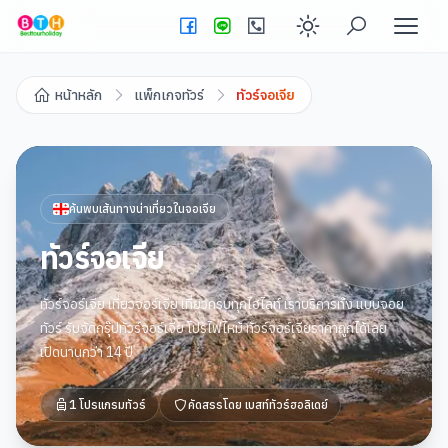
Enable dark
หน้าหลัก
แพ็กเกจทัวร์
ทัวร์จอเจีย
ค้นพบเส้นทางน่าเที่ยวใน
จอเจีย
ทัวร์จอเจีย
ทัวร์จอร์เจีย เที่ยวจอร์เจีย เที่ยวครบทุกไฮไลท์ เราบริการทั้ง แบบจอย
ทัวร์ รับจัดกรุ๊ปทัวร์จอร์เจีย โปรไฟไหม้ ทัวร์จอร์เจียราคาถูกได้เลย
เปิดนานกว่า 14 ปี
1
โปรแกรมทัวร์
คัดสรรโดย
เบสท์ทัวร์ฮอลิเดย์