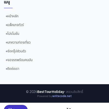
เมนู
หน้าหลัก
แพ็คเกจทัวร์
โปรโมชั่น
บทความท่องเที่ยว
จัดกรุ๊ปส่วนตัว
จองรถพร้อมคนขับ
ติดต่อเรา
©
2026
BestTourHoliday
• สงวนลิขสิทธิ์
Powered by
writecode.net