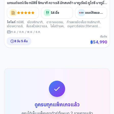
แกรนด์จอร์เจีย ทบิลิซี่ ซิกนากิ ควาเรลี มิทสเคต้า บาคูเรียนิ คูไตซี บาทูมี่
(เข้าทบิลิซี่-ออกบาทูมี่)
14
มื้อ
เตอร์กิชแอร์ไลน์
ไฮไลท์
ทบิลิซี
,
เมืองซิกนากิ
,
อารามบอดเบ
,
กำแพงเมืองโบราณซิกนากิ
,
เมืองควาเรลี
,
ลิ้มรสไวน์ควาเรล
,
โลโปต้าเลค
,
อนุเสาวรีย์ประวัติศาสตร์
จอร์เจีย
,
สะพานแห่งสันติภาพ
,
โรงอาบน้ำโบราณ อะบาโนตูบานี
,
เมือ
ก.ย.
/
ต.ค.
/
พ.ย.
/
ธ.ค.
งมิทสเคต้า
,
วิหารสเวติสโคเวลี
,
วิหารจวารี
,
ทบิลิซี่ มอลล์
,
ป้อมอนานูรี
,
เริ่มต้น
อ่างเก็บน้ำซินวาลี
,
เมืองคาซเบกี้
,
นั่งรถ 4WD
,
โบสถ์เกอร์เกตี
,
เมืองกอรี
,
8
วัน
5
คืน
฿
54,990
พิพิธภัณฑ์สตาลิน
,
เมืองบาคูเรียน
,
เมืองบอร์โจมี
,
สวนบอร์โจมี่
,
นั่งกระเช้า
ไฟฟ้าคูไดซี
,
เมืองคูไทซี
,
น้ำพุโคลซิส
,
วิหารบากราตี
,
เมืองบาทูมี่
,
แกรนด์
ช้อปปิ้ง มอลล์
,
อนุเสาวรีย์แห่งความรักอาลีและนีโน่
,
ล่องเรือในทะเลดำชมอ่าว
เมืองบาทูมี
ดูครบทุกแพ็คเกจแล้ว
คุณได้เห็นแพ็คเกจทัวร์ทั้งหมด
2
รายการแล้ว