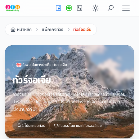
Enable dark
หน้าหลัก
แพ็กเกจทัวร์
ทัวร์จอเจีย
ค้นพบเส้นทางน่าเที่ยวใน
จอเจีย
ทัวร์จอเจีย
ทัวร์จอร์เจีย เที่ยวจอร์เจีย เที่ยวครบทุกไฮไลท์ เราบริการทั้ง แบบจอย
ทัวร์ รับจัดกรุ๊ปทัวร์จอร์เจีย โปรไฟไหม้ ทัวร์จอร์เจียราคาถูกได้เลย
เปิดนานกว่า 14 ปี
2
โปรแกรมทัวร์
คัดสรรโดย
เบสท์ทัวร์ฮอลิเดย์