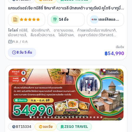
แกรนด์จอร์เจีย ทบิลิซี่ ซิกนากิ ควาเรลี มิทสเคต้า บาคูเรียนิ คูไตซี บาทูมี่
(เข้าทบิลิซี่-ออกบาทูมี่)
14
มื้อ
เตอร์กิชแอร์ไลน์
ไฮไลท์
ทบิลิซี
,
เมืองซิกนากิ
,
อารามบอดเบ
,
กำแพงเมืองโบราณซิกนากิ
,
เมืองควาเรลี
,
ลิ้มรสไวน์ควาเรล
,
โลโปต้าเลค
,
อนุเสาวรีย์ประวัติศาสตร์
จอร์เจีย
,
โบสถ์ทรินิตี้
,
สะพานแห่งสันติภาพ
,
ขึ้นกระเช้าไฟฟ้าชมป้อมนาริคาล่า
,
ก.ย.
/
ต.ค.
มารดาแห่งจอร์เจีย
,
โรงอาบน้ำโบราณ อะบาโนตูบานี
,
เมืองมิทสเคต้า
,
วิหารส
เริ่มต้น
เวติสโคเวลี
,
วิหารจวารี
,
ป้อมอนานูรี
,
อ่างเก็บน้ำซินวาลี
,
เมืองคาซเบกี้
,
8
วัน
5
คืน
฿
54,990
นั่งรถ 4WD
,
โบสถ์เกอร์เกตี
,
เมืองกอรี
,
พิพิธภัณฑ์สตาลิน
,
เมืองคูไทซี
,
เมืองบอร์โจมี
,
สวนบอร์โจมี่
,
นั่งกระเช้าไฟฟ้าโคบิ กูดาอูรี (จอเจีย)
,
น้ำพุแห่ง
โคลชิส
,
วิหารบากราตี
,
เมืองบาทูมี่
,
แกรนด์ ช้อปปิ้ง มอลล์
,
ล่องเรือใน
ทะเลดำชมอ่าวเมืองบาทูมี
BT15334
จอเจีย
ZEGO TRAVEL