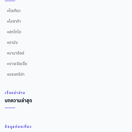
โตเกียว
โอซาก้า
ฮกไกโด
ดานัง
บานาฮิลล์
จางเจียเจี้ย
แซงกรีล่า
เรื่องน่าอ่าน
บทความล่าสุด
ข้อมูลท่องเที่ยว