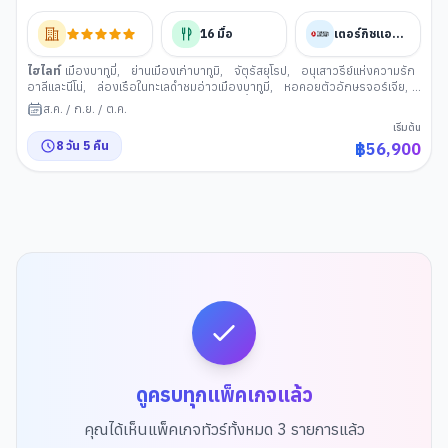
Turkish (TK)
16
มื้อ
เตอร์กิชแอร์ไลน์
ไฮไลท์
เมืองบาทูมี่
,
ย่านเมืองเก่าบาทูมิ
,
จัตุรัสยุโรป
,
อนุเสาวรีย์แห่งความรัก
อาลีและนีโน่
,
ล่องเรือในทะเลดำชมอ่าวเมืองบาทูมี
,
หอคอยตัวอักษรจอร์เจีย
,
บาทูมิมอลล์
,
เมืองคูไทซี
,
วิหารบากราตี
,
น้ำพุโคลซิส
,
เมืองบอร์โจมี
,
สวน
ส.ค.
/
ก.ย.
/
ต.ค.
บอร์โจมี่
,
เมืองกอรี
,
พิพิธภัณฑ์สตาลิน
,
ป้อมอันนานูรี
,
เมืองกูดาอูรี
,
เมือง
เริ่มต้น
คาซเบกี้
,
ขึ้นรถ 4WD สู่ใจกลำง เทือกเขำคอเคซัส
,
โบสถ์เกอร์เกตี
,
อารา
8
วัน
5
คืน
฿
56,900
มดาเรียลี
,
อ่างเก็บน้ำซินวาลี
,
เมืองมิทสเคต้า
,
วิหารจวารี
,
อนุสาวรีย์
ประวัติศาสตร์จอร์เจีย
,
ทบิลิซี
,
วิหารศักดิ์สิทะิ์ของทบิลิซี
,
โรงละครโอเปร่าและ
บัลเลต์แห่งทบิลิซี
,
ถนน Rustaveli Avenue
,
โบสถ์เมเตห์คี
,
ขึ้นกระเช้าไฟฟ้าชม
ป้อมนาริคาล่า
,
มารดาแห่งจอร์เจีย
,
โรงอาบน้ำโบราณ
,
สะพานแห่งสันติภาพ
,
ย่านฟรีดอมสแควร์
,
ช้อปปิ้ง East Point
ดูครบทุกแพ็คเกจแล้ว
คุณได้เห็นแพ็คเกจทัวร์ทั้งหมด
3
รายการแล้ว