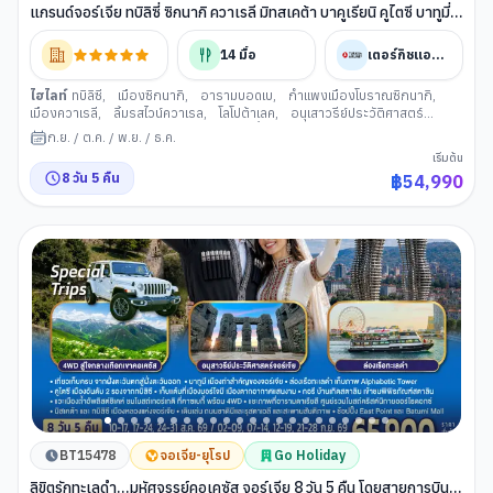
แกรนด์จอร์เจีย ทบิลิซี่ ซิกนากิ ควาเรลี มิทสเคต้า บาคูเรียนิ คูไตซี บาทูมี่
(เข้าทบิลิซี่-ออกบาทูมี่)
14
มื้อ
เตอร์กิชแอร์ไลน์
ไฮไลท์
ทบิลิซี
,
เมืองซิกนากิ
,
อารามบอดเบ
,
กำแพงเมืองโบราณซิกนากิ
,
เมืองควาเรลี
,
ลิ้มรสไวน์ควาเรล
,
โลโปต้าเลค
,
อนุเสาวรีย์ประวัติศาสตร์
จอร์เจีย
,
สะพานแห่งสันติภาพ
,
โรงอาบน้ำโบราณ อะบาโนตูบานี
,
เมือ
ก.ย.
/
ต.ค.
/
พ.ย.
/
ธ.ค.
งมิทสเคต้า
,
วิหารสเวติสโคเวลี
,
วิหารจวารี
,
ทบิลิซี่ มอลล์
,
ป้อมอนานูรี
,
เริ่มต้น
อ่างเก็บน้ำซินวาลี
,
เมืองคาซเบกี้
,
นั่งรถ 4WD
,
โบสถ์เกอร์เกตี
,
เมืองกอรี
,
8
วัน
5
คืน
฿
54,990
พิพิธภัณฑ์สตาลิน
,
เมืองบาคูเรียน
,
เมืองบอร์โจมี
,
สวนบอร์โจมี่
,
นั่งกระเช้า
ไฟฟ้าคูไดซี
,
เมืองคูไทซี
,
น้ำพุโคลซิส
,
วิหารบากราตี
,
เมืองบาทูมี่
,
แกรนด์
ช้อปปิ้ง มอลล์
,
อนุเสาวรีย์แห่งความรักอาลีและนีโน่
,
ล่องเรือในทะเลดำชมอ่าว
เมืองบาทูมี
BT15478
จอเจีย-ยุโรป
Go Holiday
ลิขิตรักทะเลดำ...มหัศจรรย์คอเคซัส จอร์เจีย 8 วัน 5 คืน โดยสายการบิน