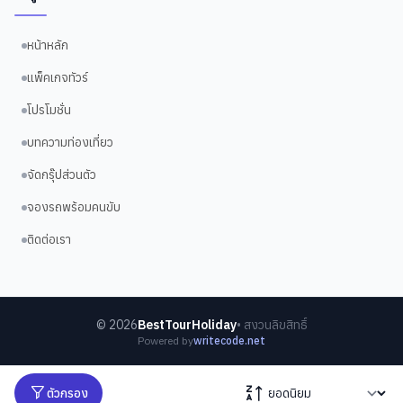
หน้าหลัก
แพ็คเกจทัวร์
โปรโมชั่น
บทความท่องเที่ยว
จัดกรุ๊ปส่วนตัว
จองรถพร้อมคนขับ
ติดต่อเรา
©
2026
BestTourHoliday
• สงวนลิขสิทธิ์
Powered by
writecode.net
ตัวกรอง