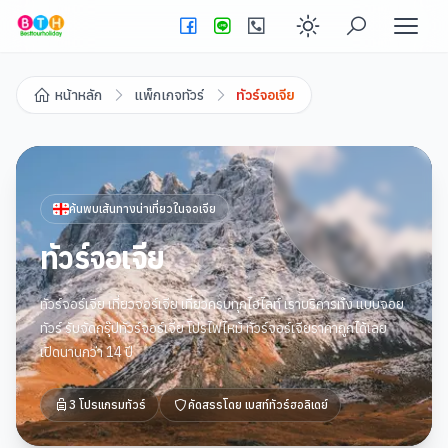
Enable dark
หน้าหลัก
แพ็กเกจทัวร์
ทัวร์จอเจีย
ค้นพบเส้นทางน่าเที่ยวใน
จอเจีย
ทัวร์จอเจีย
ทัวร์จอร์เจีย เที่ยวจอร์เจีย เที่ยวครบทุกไฮไลท์ เราบริการทั้ง แบบจอย
ทัวร์ รับจัดกรุ๊ปทัวร์จอร์เจีย โปรไฟไหม้ ทัวร์จอร์เจียราคาถูกได้เลย
เปิดนานกว่า 14 ปี
3
โปรแกรมทัวร์
คัดสรรโดย
เบสท์ทัวร์ฮอลิเดย์