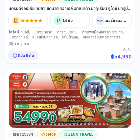
แกรนด์จอร์เจีย ทบิลิซี่ ซิกนากิ ควาเรลี มิทสเคต้า บาคูเรียนิ คูไตซี บาทูมี่
(เข้าทบิลิซี่-ออกบาทูมี่)
14
มื้อ
เตอร์กิชแอร์ไลน์
ไฮไลท์
ทบิลิซี
,
เมืองซิกนากิ
,
อารามบอดเบ
,
กำแพงเมืองโบราณซิกนากิ
,
เมืองควาเรลี
,
ลิ้มรสไวน์ควาเรล
,
โลโปต้าเลค
,
อนุเสาวรีย์ประวัติศาสตร์
จอร์เจีย
,
โบสถ์ทรินิตี้
,
สะพานแห่งสันติภาพ
,
ขึ้นกระเช้าไฟฟ้าชมป้อมนาริคาล่า
,
ก.ย.
/
ต.ค.
มารดาแห่งจอร์เจีย
,
โรงอาบน้ำโบราณ อะบาโนตูบานี
,
เมืองมิทสเคต้า
,
วิหารส
เริ่มต้น
เวติสโคเวลี
,
วิหารจวารี
,
ป้อมอนานูรี
,
อ่างเก็บน้ำซินวาลี
,
เมืองคาซเบกี้
,
8
วัน
5
คืน
฿
54,990
นั่งรถ 4WD
,
โบสถ์เกอร์เกตี
,
เมืองกอรี
,
พิพิธภัณฑ์สตาลิน
,
เมืองคูไทซี
,
เมืองบอร์โจมี
,
สวนบอร์โจมี่
,
นั่งกระเช้าไฟฟ้าโคบิ กูดาอูรี (จอเจีย)
,
น้ำพุแห่ง
โคลชิส
,
วิหารบากราตี
,
เมืองบาทูมี่
,
แกรนด์ ช้อปปิ้ง มอลล์
,
ล่องเรือใน
ทะเลดำชมอ่าวเมืองบาทูมี
BT15334
จอเจีย
ZEGO TRAVEL