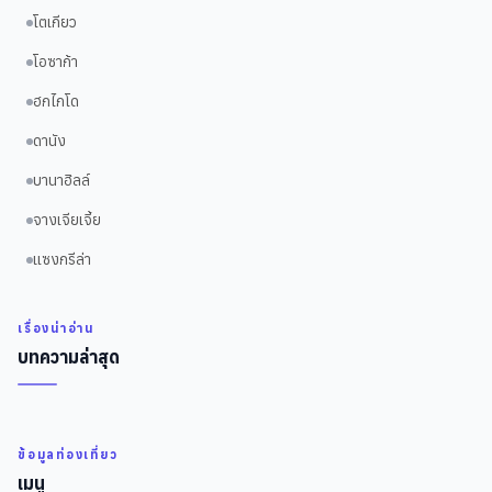
โตเกียว
โอซาก้า
ฮกไกโด
ดานัง
บานาฮิลล์
จางเจียเจี้ย
แซงกรีล่า
เรื่องน่าอ่าน
บทความล่าสุด
ข้อมูลท่องเที่ยว
เมนู