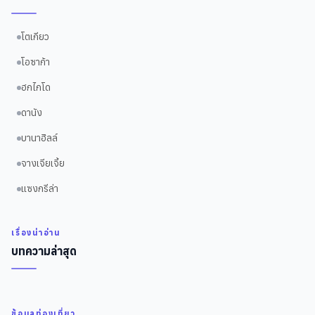
โตเกียว
โอซาก้า
ฮกไกโด
ดานัง
บานาฮิลล์
จางเจียเจี้ย
แซงกรีล่า
เรื่องน่าอ่าน
บทความล่าสุด
ข้อมูลท่องเที่ยว