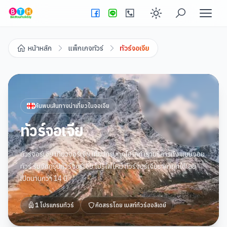
Enable dark
หน้าหลัก
แพ็กเกจทัวร์
ทัวร์จอเจีย
ค้นพบเส้นทางน่าเที่ยวใน
จอเจีย
ทัวร์จอเจีย
ทัวร์จอร์เจีย เที่ยวจอร์เจีย เที่ยวครบทุกไฮไลท์ เราบริการทั้ง แบบจอย
ทัวร์ รับจัดกรุ๊ปทัวร์จอร์เจีย โปรไฟไหม้ ทัวร์จอร์เจียราคาถูกได้เลย
เปิดนานกว่า 14 ปี
1
โปรแกรมทัวร์
คัดสรรโดย
เบสท์ทัวร์ฮอลิเดย์