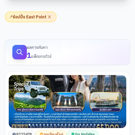
ช้อปปิ้ง East Point
📍
ผลการค้นหาทัวร์
ผลการค้นหา
1
แพ็คเกจทัวร์
BT15478
จอเจีย-ยุโรป
Go Holiday