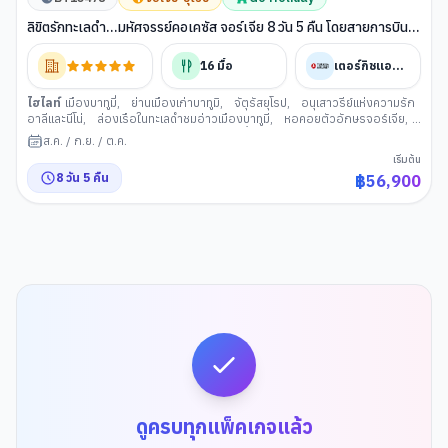
ลิขิตรักทะเลดำ...มหัศจรรย์คอเคซัส จอร์เจีย 8 วัน 5 คืน โดยสายการบิน
Turkish (TK)
16
มื้อ
เตอร์กิชแอร์ไลน์
ไฮไลท์
เมืองบาทูมี่
,
ย่านเมืองเก่าบาทูมิ
,
จัตุรัสยุโรป
,
อนุเสาวรีย์แห่งความรัก
อาลีและนีโน่
,
ล่องเรือในทะเลดำชมอ่าวเมืองบาทูมี
,
หอคอยตัวอักษรจอร์เจีย
,
บาทูมิมอลล์
,
เมืองคูไทซี
,
วิหารบากราตี
,
น้ำพุโคลซิส
,
เมืองบอร์โจมี
,
สวน
ส.ค.
/
ก.ย.
/
ต.ค.
บอร์โจมี่
,
เมืองกอรี
,
พิพิธภัณฑ์สตาลิน
,
ป้อมอันนานูรี
,
เมืองกูดาอูรี
,
เมือง
เริ่มต้น
คาซเบกี้
,
ขึ้นรถ 4WD สู่ใจกลำง เทือกเขำคอเคซัส
,
โบสถ์เกอร์เกตี
,
อารา
8
วัน
5
คืน
฿
56,900
มดาเรียลี
,
อ่างเก็บน้ำซินวาลี
,
เมืองมิทสเคต้า
,
วิหารจวารี
,
อนุสาวรีย์
ประวัติศาสตร์จอร์เจีย
,
ทบิลิซี
,
วิหารศักดิ์สิทะิ์ของทบิลิซี
,
โรงละครโอเปร่าและ
บัลเลต์แห่งทบิลิซี
,
ถนน Rustaveli Avenue
,
โบสถ์เมเตห์คี
,
ขึ้นกระเช้าไฟฟ้าชม
ป้อมนาริคาล่า
,
มารดาแห่งจอร์เจีย
,
โรงอาบน้ำโบราณ
,
สะพานแห่งสันติภาพ
,
ย่านฟรีดอมสแควร์
,
ช้อปปิ้ง East Point
ดูครบทุกแพ็คเกจแล้ว