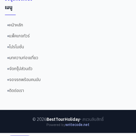
เมนู
หน้าหลัก
แพ็คเกจทัวร์
โปรโมชั่น
บทความท่องเที่ยว
จัดกรุ๊ปส่วนตัว
จองรถพร้อมคนขับ
ติดต่อเรา
©
2026
BestTourHoliday
• สงวนลิขสิทธิ์
Powered by
writecode.net