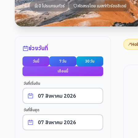
0
โปรแกรมทัวร์
คัดสรรโดย
เบสท์ทัวร์ฮอลิเดย์
ตัวกรองการค้นหา
Hol
📍
ช่วงวันที่
วันนี้
7 วัน
30 วัน
เดือนนี้
วันที่เริ่มต้น
วันที่สิ้นสุด