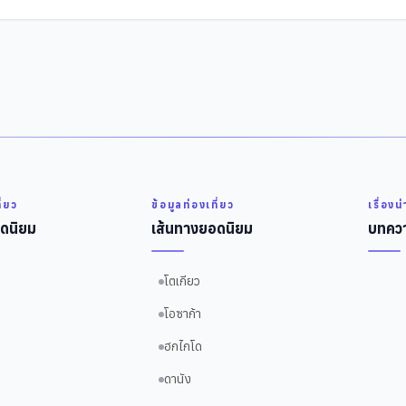
ี่ยว
ข้อมูลท่องเที่ยว
เรื่องน
ดนิยม
เส้นทางยอดนิยม
บทควา
โตเกียว
โอซาก้า
ฮกไกโด
ดานัง