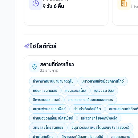
9
วัน
6
คืน
ไม่ร
ไฮไลต์ทัวร์
สถานที่ท่องเที่ยว
21
รายการ
ท่าอากาศยานนานาชาติดูไบ
มหาวิหารแห่งเมืองกลาสโกว์
ถนนคาร์นท์เนอร์
ถนนรอยัลไมล์
เบเวอร์ลี ฮิลส์
วิหารแมนเชสเตอร์
ศาลาว่าการเมืองแมนเชสเตอร์
สนามฟุตบอลแอนฟีลด์
ย่านท่าเรืออัลเบิร์ต
สนามสแตมฟอร์ดบร
บ้านของวิลเลี่ยม เช็คสเปียร์
มหาวิทยาลัยออกซ์ฟอร์ด
วิทยาลัยไครสต์เชิร์ช
อนุสาวรีย์เสาหินสโตนเฮ้นจ์ (ซาลิสบัวรี่)
ย่านไนท์บริดจ์
วิหารเวสต์มินสเตอร์ แอบบีย์
ลอนดอนอาย