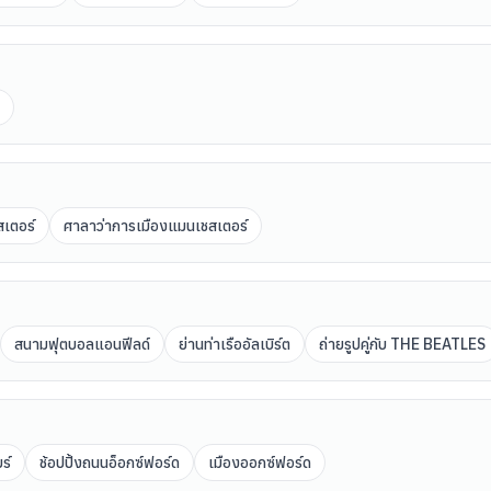
สเตอร์
ศาลาว่าการเมืองแมนเชสเตอร์
สนามฟุตบอลแอนฟีลด์
ย่านท่าเรืออัลเบิร์ต
ถ่ายรูปคู่กับ THE BEATLES
ร์
ช้อปปิ้งถนนอ็อกซ์ฟอร์ด
เมืองออกซ์ฟอร์ด