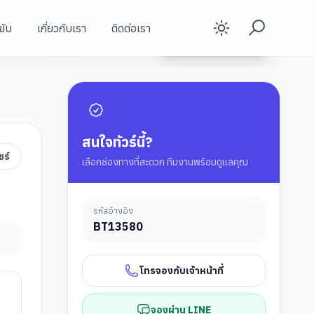
ขับ
เกี่ยวกับเรา
ติดต่อเรา
Enable d
วิหารแมนเชสเตอร์
ดูรายละเอียดทัวร์
มหาวิทยาลัยออกซ์ฟอร์ด
อนุสาวรีย์เสาหินสโตนเฮ้นจ์ (ซาลิสบัวรี่)
สนใจทัวร์นี้?
ชร์
เลือกช่องทางที่สะดวก ทีมงานพร้อมดูแลคุณ
รหัสอ้างอิง
BT
13580
โทรจองกับเจ้าหน้าที่
จองผ่าน LINE