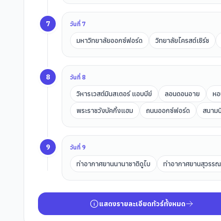
7
วันที่
7
มหาวิทยาลัยออกซ์ฟอร์ด
วิทยาลัยไครสต์เชิร์ช
8
วันที่
8
วิหารเวสต์มินสเตอร์ แอบบีย์
ลอนดอนอาย
หอ
พระราชวังบัคกิ้งแฮม
ถนนออกซ์ฟอร์ด
สนามบ
9
วันที่
9
ท่าอากาศยานนานาชาติดูไบ
ท่าอากาศยานสุวรรณภ
แสดงรายละเอียดทัวร์ทั้งหมด