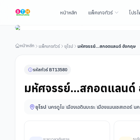
หน้าหลัก
แพ็คเกจทัวร์
โปรไ
มหัศจรรย์...สกอตแลนด์ อังกฤษ
หน้าหลัก
แพ็กเกจทัวร์
ยุโรป
มหัศจรรย์...สกอตแลนด์ อังกฤษ
รหัสทัวร์
BT
13580
มหัศจรรย์...สกอตแลนด์
ยุโรป
/
นครดูไบ
/
เมืองเอดินบะระ
/
เมืองแมนเชสเตอร์
/
นค
ระด
ระยะเวลาเดินทาง