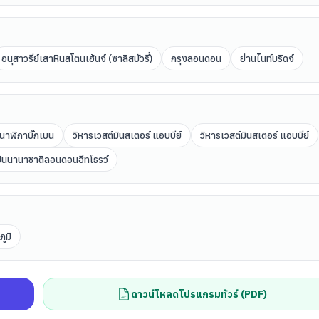
อนุสาวรีย์เสาหินสโตนเฮ้นจ์ (ซาลิสบัวรี่)
กรุงลอนดอน
ย่านไนท์บริดจ์
นาฬิกาบิ๊กเบน
วิหารเวสต์มินสเตอร์ แอบบีย์
วิหารเวสต์มินสเตอร์ แอบบีย์
ินนานาชาติลอนดอนฮีทโธรว์
ูมิ
ดาวน์โหลดโปรแกรมทัวร์ (PDF)