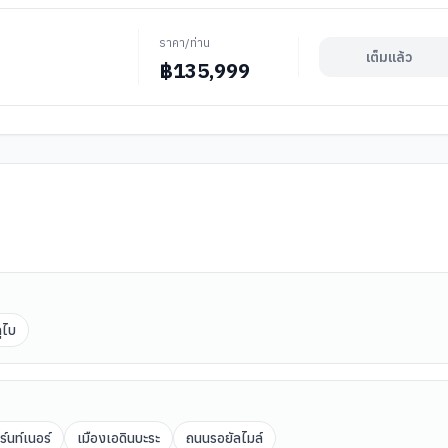
ราคา/ท่าน
เต็มแล้ว
฿
135,999
ูไบ
์นท์เนอร์
เมืองเอดินบะระ
ถนนรอยัลไมล์