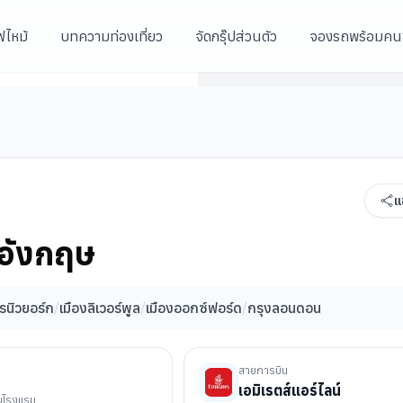
ฟไหม้
บทความท่องเที่ยว
จัดกรุ๊ปส่วนตัว
จองรถพร้อมคน
มหาวิหารแห่งเมืองกลาสโกว์
บ้านของวิลเลี่ยม เช็คสเปียร์
วิทยาลัยไครสต์เชิร์ช
แ
 อังกฤษ
รนิวยอร์ก
/
เมืองลิเวอร์พูล
/
เมืองออกซ์ฟอร์ด
/
กรุงลอนดอน
สายการบิน
เอมิเรตส์แอร์ไลน์
ับโรงแรม