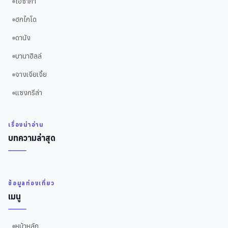
โอซาก้า
ฮกไกโด
ดานัง
บานาฮิลล์
จางเจียเจี้ย
แซงกรีล่า
เรื่องน่าอ่าน
บทความล่าสุด
ข้อมูลท่องเที่ยว
เมนู
หน้าหลัก