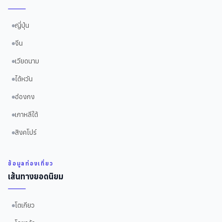
ญี่ปุ่น
จีน
เวียดนาม
ไต้หวัน
ฮ่องกง
เกาหลีใต้
สิงคโปร์
ข้อมูลท่องเที่ยว
เส้นทางยอดนิยม
โตเกียว