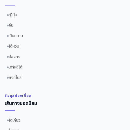
ญี่ปุ่น
จีน
เวียดนาม
ไต้หวัน
ฮ่องกง
เกาหลีใต้
สิงคโปร์
ข้อมูลท่องเที่ยว
เส้นทางยอดนิยม
โตเกียว