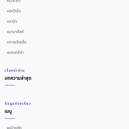
โอซาก้า
ฮกไกโด
ดานัง
บานาฮิลล์
จางเจียเจี้ย
แซงกรีล่า
เรื่องน่าอ่าน
บทความล่าสุด
ข้อมูลท่องเที่ยว
เมนู
หน้าหลัก