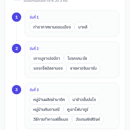
โปรแกรมเดินทาง 4 วัน 3 คืน
1
วันที่
1
ท่าอากาศยานดอนเมือง
บาหลี
2
วันที่
2
เกาะนูซาเปอนีดา
โบรคเคน บีช
แองเจิ้ลบิลลาบอง
ชายหาดจิมบารัน
3
วันที่
3
หมู่บ้านผลิตผ้าบาติก
นาข้าวขั้นบันได
หมู่บ้านคินตามณี
ภูเขาไฟบาตูร์
วิธีการทำกาแฟขี้ชะมด
วัดเทมภัคสิริงค์