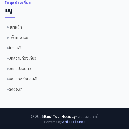
ข้อมูลท่องเที่ยว
เมนู
หน้าหลัก
แพ็คเกจทัวร์
โปรโมชั่น
บทความท่องเที่ยว
จัดกรุ๊ปส่วนตัว
จองรถพร้อมคนขับ
ติดต่อเรา
©
2026
BestTourHoliday
• สงวนลิขสิทธิ์
Powered by
writecode.net