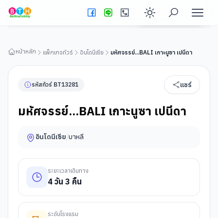
มหัศจรรย์...BALI เกาะนูซา เปนีดา
ดูรายละเอียดทัวร์
Enable dark
หน้าหลัก
แพ็กเกจทัวร์
อินโดนีเซีย
มหัศจรรย์...BALI เกาะนูซา เปนีดา
แชร์
รหัสทัวร์
BT
13281
มหัศจรรย์...BALI เกาะนูซา เปนีดา
อินโดนีเซีย
/
บาหลี
ระยะเวลาเดินทาง
4
วัน
3
คืน
ระดับโรงแรม