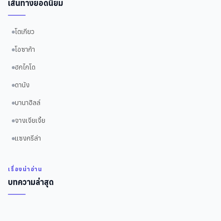
เส้นทางยอดนิยม
โตเกียว
โอซาก้า
ฮกไกโด
ดานัง
บานาฮิลล์
จางเจียเจี้ย
แซงกรีล่า
เรื่องน่าอ่าน
บทความล่าสุด