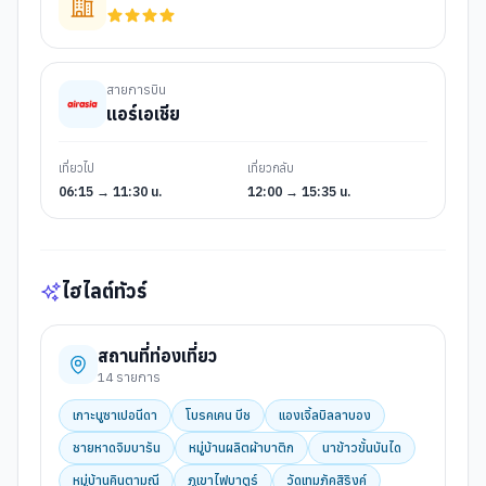
สายการบิน
แอร์เอเชีย
เที่ยวไป
เที่ยวกลับ
06:15 → 11:30 น.
12:00 → 15:35 น.
ไฮไลต์ทัวร์
สถานที่ท่องเที่ยว
14
รายการ
เกาะนูซาเปอนีดา
โบรคเคน บีช
แองเจิ้ลบิลลาบอง
ชายหาดจิมบารัน
หมู่บ้านผลิตผ้าบาติก
นาข้าวขั้นบันได
หมู่บ้านคินตามณี
ภูเขาไฟบาตูร์
วัดเทมภัคสิริงค์