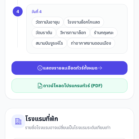
4
วันที่
4
วัดทามันอายุน
โรงงานช็อกโกแลต
วัดบราตัน
วิหารทานาล็อท
ร้านกฤษณะ
สนามบินงูระห์ไร
ท่าอากาศยานดอนเมือง
แสดงรายละเอียดทัวร์ทั้งหมด
ดาวน์โหลดโปรแกรมทัวร์ (PDF)
โรงแรมที่พัก
รายชื่อโรงแรมอาจเปลี่ยนเป็นโรงแรมระดับเทียบเท่า