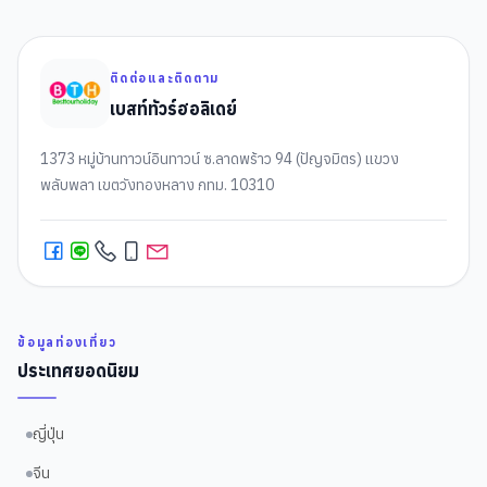
ติดต่อและติดตาม
เบสท์ทัวร์ฮอลิเดย์
1373 หมู่บ้านทาวน์อินทาวน์ ซ.ลาดพร้าว 94 (ปัญจมิตร) แขวง
พลับพลา เขตวังทองหลาง กทม. 10310
ข้อมูลท่องเที่ยว
ประเทศยอดนิยม
ญี่ปุ่น
จีน