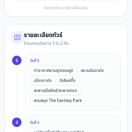
ปัดซ้ายหรือขวาเพื่อเปลี่ยนเดือน
รายละเอียดทัวร์
โปรแกรมเดินทาง 3 วัน 2 คืน
1
วันที่
1
ท่าอากาศยานสุวรรณภูมิ
สนามบินดานัง
เมืองดานัง
วัดลินห์อึ๋ง
สะพานมือยักษ์/สะพานทอง
สวนสนุก The Fantasy Park
2
วันที่
2