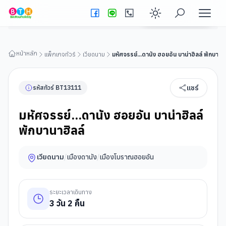
มหัศจรรย์...ดานัง ฮอยอัน บาน่าฮิลล์ พักบานาฮิลล์
ดูรายละเอียดทัวร์
Enable dark
หน้าหลัก
แพ็กเกจทัวร์
เวียดนาม
มหัศจรรย์...ดานัง ฮอยอัน บาน่าฮิลล์ พักบานาฮ
แชร์
รหัสทัวร์
BT
13111
มหัศจรรย์...ดานัง ฮอยอัน บาน่าฮิลล์
พักบานาฮิลล์
เวียดนาม
/
เมืองดานัง
/
เมืองโบราณฮอยอัน
ระยะเวลาเดินทาง
3
วัน
2
คืน