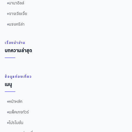
บานาฮิลล์
จางเจียเจี้ย
แซงกรีล่า
เรื่องน่าอ่าน
บทความล่าสุด
ข้อมูลท่องเที่ยว
เมนู
หน้าหลัก
แพ็คเกจทัวร์
โปรโมชั่น