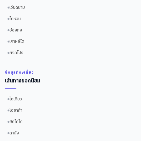
เวียดนาม
ไต้หวัน
ฮ่องกง
เกาหลีใต้
สิงคโปร์
ข้อมูลท่องเที่ยว
เส้นทางยอดนิยม
โตเกียว
โอซาก้า
ฮกไกโด
ดานัง