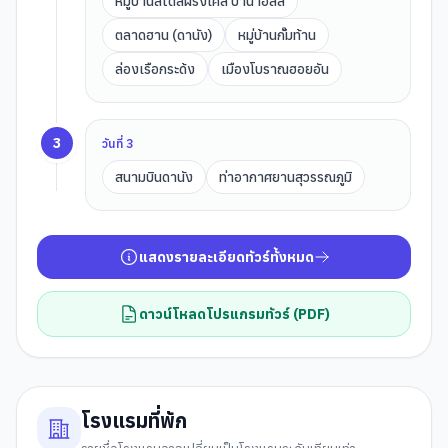
หมู่บ้านสไตล์ฝรั่งเศส บาน่าฮิลล์
ตลาดฮาน (ดานัง)
หมู่บ้านกั๊มท้าน
ล่องเรือกระด้ง
เมืองโบราณฮอยอัน
3
วันที่
3
สนามบินดานัง
ท่าอากาศยานสุวรรณภูมิ
แสดงรายละเอียดทัวร์ทั้งหมด
ดาวน์โหลดโปรแกรมทัวร์ (PDF)
โรงแรมที่พัก