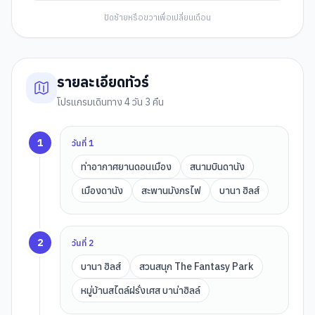
ปัดซ้ายหรือขวาเพื่อเปลี่ยนเดือน
รายละเอียดทัวร์
โปรแกรมเดินทาง 4 วัน 3 คืน
1
วันที่
1
ท่าอากาศยานดอนเมือง
สนามบินดานัง
เมืองดานัง
สะพานมังกรไฟ
บานา ฮิลส์
2
วันที่
2
บานา ฮิลส์
สวนสนุก The Fantasy Park
หมู่บ้านสไตล์ฝรั่งเศส บาน่าฮิลล์