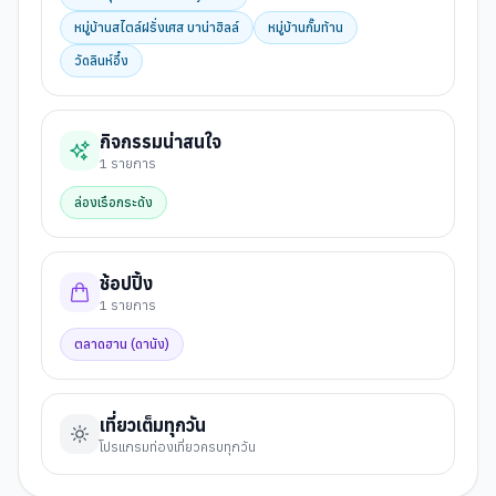
หมู่บ้านสไตล์ฝรั่งเศส บาน่าฮิลล์
หมู่บ้านกั๊มท้าน
วัดลินห์อึ๋ง
กิจกรรมน่าสนใจ
1
รายการ
ล่องเรือกระด้ง
ช้อปปิ้ง
1
รายการ
ตลาดฮาน (ดานัง)
เที่ยวเต็มทุกวัน
โปรแกรมท่องเที่ยวครบทุกวัน