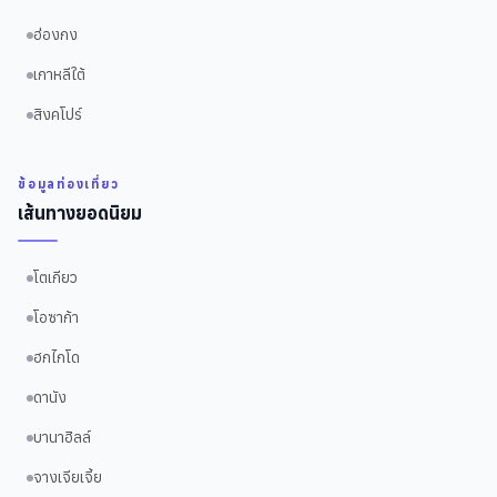
ฮ่องกง
เกาหลีใต้
สิงคโปร์
ข้อมูลท่องเที่ยว
เส้นทางยอดนิยม
โตเกียว
โอซาก้า
ฮกไกโด
ดานัง
บานาฮิลล์
จางเจียเจี้ย