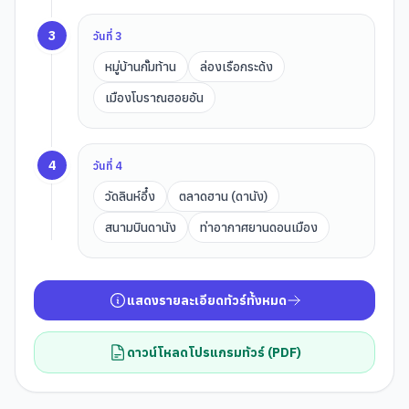
3
วันที่
3
หมู่บ้านกั๊มท้าน
ล่องเรือกระด้ง
เมืองโบราณฮอยอัน
4
วันที่
4
วัดลินห์อึ๋ง
ตลาดฮาน (ดานัง)
สนามบินดานัง
ท่าอากาศยานดอนเมือง
แสดงรายละเอียดทัวร์ทั้งหมด
ดาวน์โหลดโปรแกรมทัวร์ (PDF)