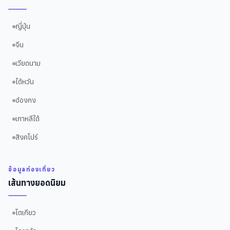
ญี่ปุ่น
จีน
เวียดนาม
ไต้หวัน
ฮ่องกง
เกาหลีใต้
สิงคโปร์
ข้อมูลท่องเที่ยว
เส้นทางยอดนิยม
โตเกียว