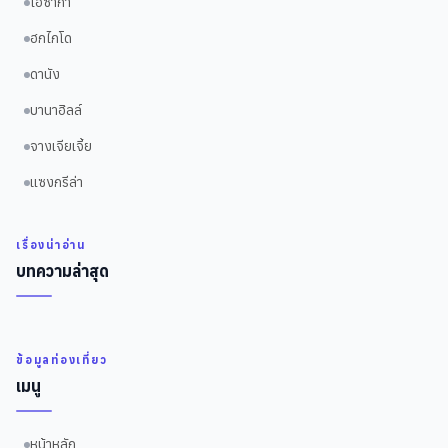
โอซาก้า
ฮกไกโด
ดานัง
บานาฮิลล์
จางเจียเจี้ย
แซงกรีล่า
เรื่องน่าอ่าน
บทความล่าสุด
ข้อมูลท่องเที่ยว
เมนู
หน้าหลัก