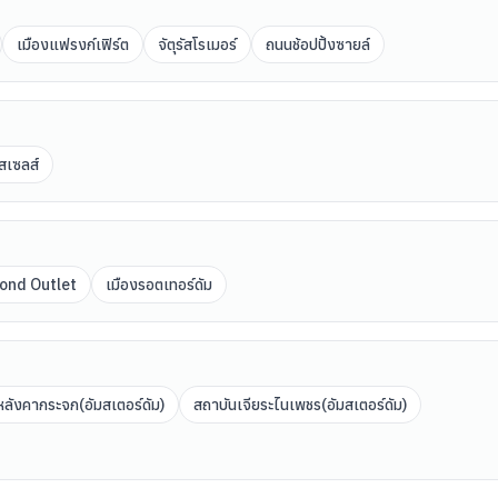
เมืองแฟรงก์เฟิร์ต
จัตุรัสโรเมอร์
ถนนช้อปปิ้งซายล์
ัสเซลส์
mond Outlet
เมืองรอตเทอร์ดัม
หลังคากระจก(อัมสเตอร์ดัม)
สถาบันเจียระไนเพชร(อัมสเตอร์ดัม)