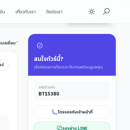
ขับ
เกี่ยวกับเรา
ติดต่อเรา
Enable d
ดูรายละเอียดทัวร์
์ก เบลเยี่ยม 7 วัน 5 คืน โดยสายการบินไทย (TG) บินตรงสู่นครอัมสเตอร์ดัม
สนใจทัวร์นี้?
ชร์
เลือกช่องทางที่สะดวก ทีมงานพร้อมดูแลคุณ
ก
รหัสอ้างอิง
)
BT
15380
โทรจองกับเจ้าหน้าที่
จองผ่าน LINE