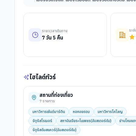
ระด
ระยะเวลาเดินทาง
7
วัน
5
คืน
ไฮไลต์ทัวร์
สถานที่ท่องเที่ยว
7
รายการ
มหาวิหารเซ้นต์มาร์ติน
หอคอยดอม
มหาวิหารโคโลญ
จัตุรัสโรเมอร์
สถาบันเจียระไนเพชร(อัมสเตอร์ดัม)
ย่านโคมแด
จัตุรัสดัมสแควร์(อัมสเตอร์ดัม)