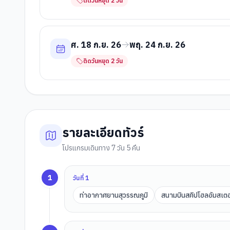
ติดวันหยุด
2
วัน
ศ. 18 ก.ย. 26
พฤ. 24 ก.ย. 26
ติดวันหยุด
2
วัน
รายละเอียดทัวร์
โปรแกรมเดินทาง 7 วัน 5 คืน
1
วันที่
1
ท่าอากาศยานสุวรรณภูมิ
สนามบินสคิปโฮลอัมสเตอ