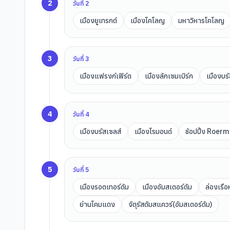
2
วันที่
2
เมืองยูเทรกต์
เมืองโคโลญ
มหาวิหารโคโลญ
3
วันที่
3
เมืองแฟรงก์เฟิร์ต
เมืองลักเซมเบิร์ก
เมืองบร
4
วันที่
4
เมืองบรัสเซลส์
เมืองโรมอนด์
ช้อปปิ้ง Roer
5
วันที่
5
เมืองรอตเทอร์ดัม
เมืองอัมสเตอร์ดัม
ล่องเรือ
ย่านโคมแดง
จัตุรัสดัมสแควร์(อัมสเตอร์ดัม)