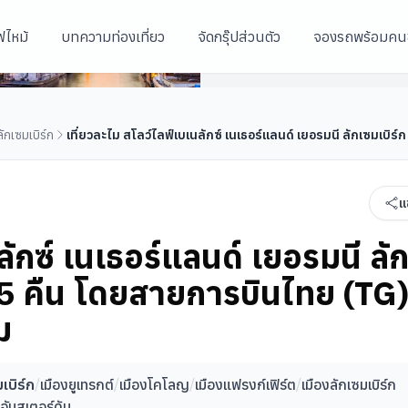
ฟไหม้
บทความท่องเที่ยว
จัดกรุ๊ปส่วนตัว
จองรถพร้อมคน
ลเยี่ยม 7 วัน 5 คืน
มหาวิหารโคโลญ
ักเซมเบิร์ก
เที่ยวละไม สโลว์ไลฟ์เบเนลักซ์ เนเธอร์แลนด์ เยอรมนี ลักเซมเบิร
แ
ลักซ์ เนเธอร์แลนด์ เยอรมนี ลั
ัน 5 คืน โดยสายการบินไทย (TG
ม
เบิร์ก
/
เมืองยูเทรกต์
/
เมืองโคโลญ
/
เมืองแฟรงก์เฟิร์ต
/
เมืองลักเซมเบิร์ก
งอัมสเตอร์ดัม