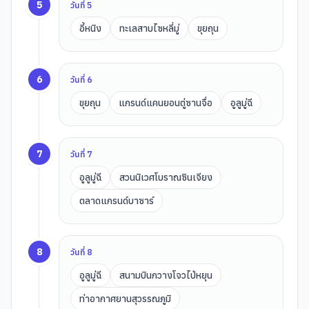
5
วันที่
5
อี้หนิง
ทะเลสาบไซหลี่มู่
ขุยถุน
6
วันที่
6
ขุยถุน
แกรนด์แคนยอนตู่ซานจื่อ
อูลูมู่ฉี
7
วันที่
7
อูลูมู่ฉี
สวนนิเวศโบราณซินเจียง
ตลาดแกรนด์บาซาร์
8
วันที่
8
อูลูมู่ฉี
สนามบินกวางโจวไป่หยุน
ท่าอากาศยานสุวรรณภูมิ