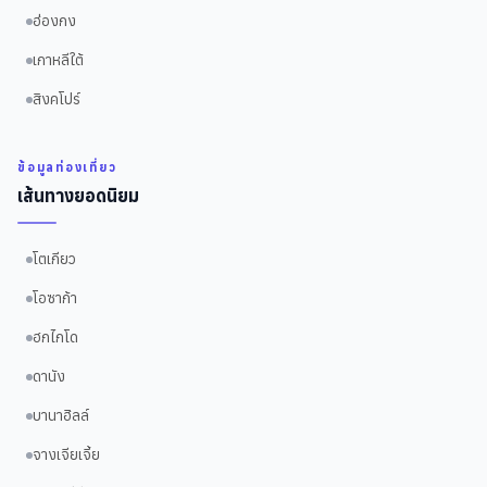
ฮ่องกง
เกาหลีใต้
สิงคโปร์
ข้อมูลท่องเที่ยว
เส้นทางยอดนิยม
โตเกียว
โอซาก้า
ฮกไกโด
ดานัง
บานาฮิลล์
จางเจียเจี้ย