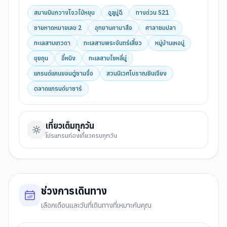
สนามบินกวางโจวไป่หยุน
อูลูมู่ฉี
ทางด่วน S21
ชายหาดหมายเลข 2
อุทยานคานาสือ
ศาลาชมปลา
ทะเลสาบเทวดา
ทะเลสาบพระจันทร์เสี้ยว
หมู่บ้านเหอมู่
ขุยถุน
อี้หนิง
ทะเลสาบไซหลี่มู่
แกรนด์แคนยอนตู่ซานจื่อ
สวนนิเวศโบราณซินเจียง
ตลาดแกรนด์บาซาร์
เที่ยวเต็มทุกวัน
โปรแกรมท่องเที่ยวครบทุกวัน
ช่วงการเดินทาง
เลือกเดือนและวันที่เดินทางที่เหมาะกับคุณ