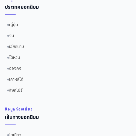
ประเทศยอดนิยม
ญี่ปุ่น
จีน
เวียดนาม
ไต้หวัน
ฮ่องกง
เกาหลีใต้
สิงคโปร์
ข้อมูลท่องเที่ยว
เส้นทางยอดนิยม
โตเกียว