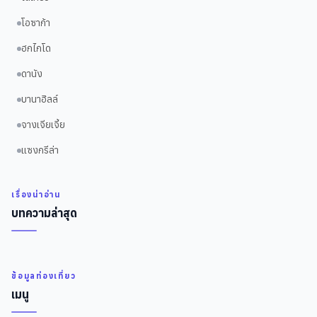
โอซาก้า
ฮกไกโด
ดานัง
บานาฮิลล์
จางเจียเจี้ย
แซงกรีล่า
เรื่องน่าอ่าน
บทความล่าสุด
ข้อมูลท่องเที่ยว
เมนู