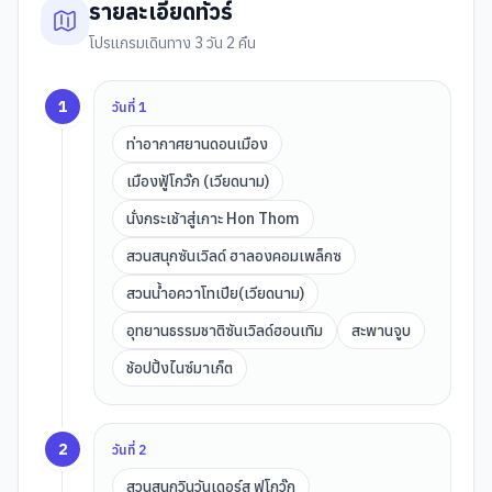
รายละเอียดทัวร์
โปรแกรมเดินทาง 3 วัน 2 คืน
1
วันที่
1
ท่าอากาศยานดอนเมือง
เมืองฟู้โกว๊ก (เวียดนาม)
นั่งกระเช้าสู่เกาะ Hon Thom
สวนสนุกซันเวิลด์ ฮาลองคอมเพล็กซ
สวนน้ำอควาโทเปีย(เวียดนาม)
อุทยานธรรมชาติซันเวิลด์ฮอนเทิม
สะพานจูบ
ช้อปปิ้งไนซ์มาเก็ต
2
วันที่
2
สวนสนุกวินวันเดอร์ส ฟูโกว๊ก