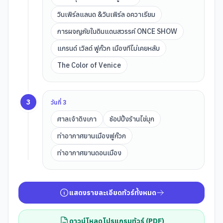
วินเพิร์ลแลนด &วินเพิร์ล อควาเรียม
การผจญภัยในดินแดนสวรรค์ ONCE SHOW
แกรนด์ เวิลด์ ฟูก๊วก เมืองทีไม่เคยหลับ
The Color of Venice
3
วันที่
3
ศาลเจ้าดิงเกา
ช้อปปิ้งร้านไข่มุก
ท่าอากาศยานเมืองฟูก๊วก
ท่าอากาศยานดอนเมือง
แสดงรายละเอียดทัวร์ทั้งหมด
ดาวน์โหลดโปรแกรมทัวร์ (PDF)