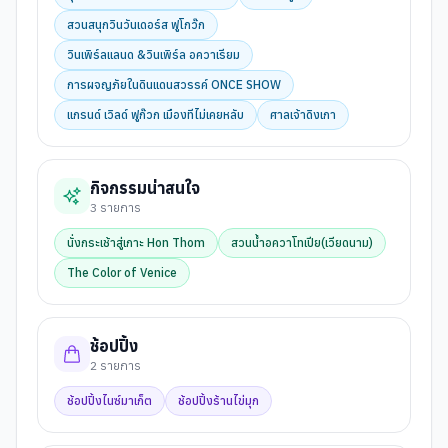
สวนสนุกวินวันเดอร์ส ฟูโกว๊ก
วินเพิร์ลแลนด &วินเพิร์ล อควาเรียม
การผจญภัยในดินแดนสวรรค์ ONCE SHOW
แกรนด์ เวิลด์ ฟูก๊วก เมืองทีไม่เคยหลับ
ศาลเจ้าดิงเกา
กิจกรรมน่าสนใจ
3
รายการ
นั่งกระเช้าสู่เกาะ Hon Thom
สวนน้ำอควาโทเปีย(เวียดนาม)
The Color of Venice
ช้อปปิ้ง
2
รายการ
ช้อปปิ้งไนซ์มาเก็ต
ช้อปปิ้งร้านไข่มุก