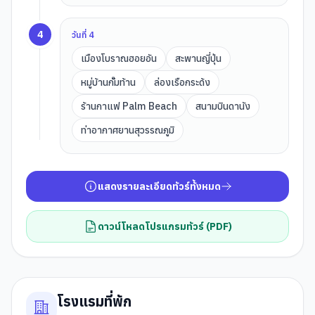
4
วันที่
4
เมืองโบราณฮอยอัน
สะพานญี่ปุ่น
หมู่บ้านกั๊มท้าน
ล่องเรือกระด้ง
ร้านกาแฟ Palm Beach
สนามบินดานัง
ท่าอากาศยานสุวรรณภูมิ
แสดงรายละเอียดทัวร์ทั้งหมด
ดาวน์โหลดโปรแกรมทัวร์ (PDF)
โรงแรมที่พัก