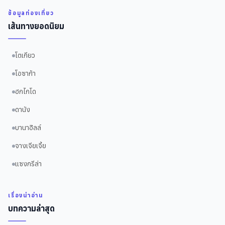
ข้อมูลท่องเที่ยว
เส้นทางยอดนิยม
โตเกียว
โอซาก้า
ฮกไกโด
ดานัง
บานาฮิลล์
จางเจียเจี้ย
แซงกรีล่า
เรื่องน่าอ่าน
บทความล่าสุด