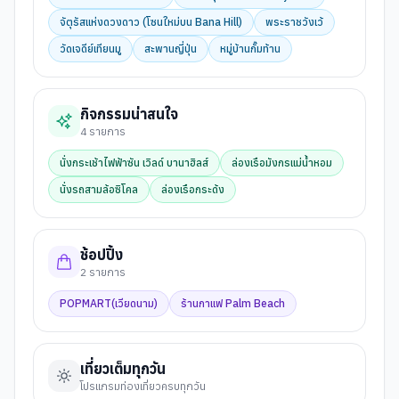
จัตุรัสแห่งดวงดาว (โซนใหม่บน Bana Hill)
พระราชวังเว้
วัดเจดีย์เทียนมู
สะพานญี่ปุ่น
หมู่บ้านกั๊มท้าน
กิจกรรมน่าสนใจ
4
รายการ
นั่งกระเช้าไฟฟ้าซัน เวิลด์ บานาฮิลส์
ล่องเรือมังกรแม่น้ำหอม
นั่งรถสามล้อซิโคล
ล่องเรือกระด้ง
ช้อปปิ้ง
2
รายการ
POPMART(เวียดนาม)
ร้านกาแฟ Palm Beach
เที่ยวเต็มทุกวัน
โปรแกรมท่องเที่ยวครบทุกวัน