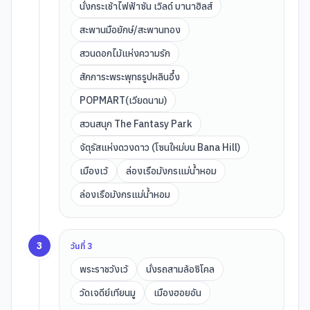
นั่งกระเช้าไฟฟ้าซัน เวิลด์ บานาฮิลส์
สะพานมือยักษ์/สะพานทอง
สวนดอกไม้แห่งความรัก
สักการะพระพุทธรูปหลินอึ๋ง
POPMART(เวียดนาม)
สวนสนุก The Fantasy Park
จัตุรัสแห่งดวงดาว (โซนใหม่บน Bana Hill)
เมืองเว้
ล่องเรือมังกรแม่น้ำหอม
ล่องเรือมังกรแม่น้ำหอม
3
วันที่
3
พระราชวังเว้
นั่งรถสามล้อซิโคล
วัดเจดีย์เทียนมู
เมืองฮอยอัน