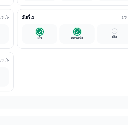
วันที่
4
3
/3 มื้อ
2
/3 
นค่าทัวร์
รวมในค่าทัวร์
รวมในค่าทัวร์
มื้ออิสร
เย็น
เช้า
กลางวัน
1
/3 มื้อ
ิสระ