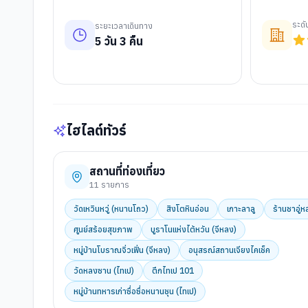
ระด
ระยะเวลาเดินทาง
5
วัน
3
คืน
ไฮไลต์ทัวร์
สถานที่ท่องเที่ยว
11
รายการ
วัดเหวินหวู่ (หนานโถว)
สิงโตหินอ่อน
เกาะลาลู
ร้านชาอู่ห
ศูนย์สร้อยสุขภาพ
บูราโนแห่งไต้หวัน (จีหลง)
หมู่บ้านโบราณจิ่วเฟิ่น (จีหลง)
อนุสรณ์สถานเจียงไคเช็ค
วัดหลงซาน (ไทเป)
ตึกไทเป 101
หมู่บ้านทหารเก่าซื่อซื่อหนานชุน (ไทเป)