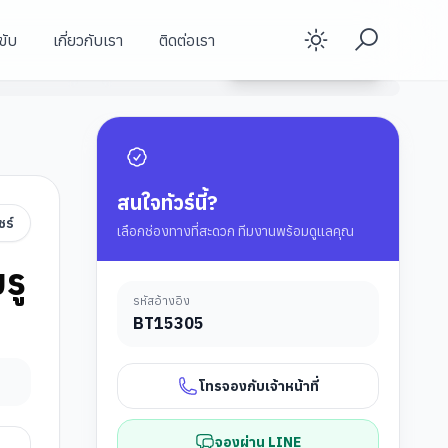
ขับ
เกี่ยวกับเรา
ติดต่อเรา
Enable d
อุทยานแห่งชาติอาลีซาน (เจียอี้)
ดูรายละเอียดทัวร์
วัดหลงซาน (ไทเป)
อุทยานแห่งชาติอาลีซาน (เจียอี้)
สนใจทัวร์นี้?
ชร์
เลือกช่องทางที่สะดวก ทีมงานพร้อมดูแลคุณ
รู
รหัสอ้างอิง
BT
15305
โทรจองกับเจ้าหน้าที่
จองผ่าน LINE