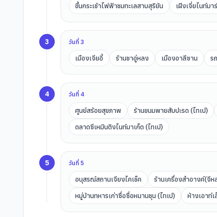
ขึ้นกระเช้าไฟฟ้าชมทะเลสาบสุริยัน
เฝิงเจี่ยไนท์มา
3
วันที่
3
เมืองเจียอี้
ร้านชาอู่หลง
เมืองอาลีซาน
รถ
4
วันที่
4
ศูนย์สร้อยสุขภาพ
ร้านขนมพายสับปะรด (ไทเป)
ตลาดซีเหมินติงไนท์มาเก็ต (ไทเป)
5
วันที่
5
อนุสรณ์สถานเจียงไคเช็ค
ร้านเครื่องสำอางค์(จีห
หมู่บ้านทหารเก่าซื่อซื่อหนานชุน (ไทเป)
ห้างเอาท์เ