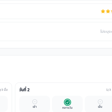
ไม่ระบุระ
วันที่
2
0
/3 มื้อ
1
/3 
ิสระ
มื้ออิสระ
รวมในค่าทัวร์
มื้ออิสร
เช้า
เย็น
กลางวัน