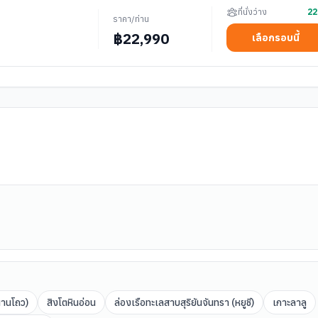
ที่นั่งว่าง
22
ราคา/ท่าน
฿
22,990
เลือกรอบนี้
หนานโถว)
สิงโตหินอ่อน
ล่องเรือทะเลสาบสุริยันจันทรา (หยูชี)
เกาะลาลู