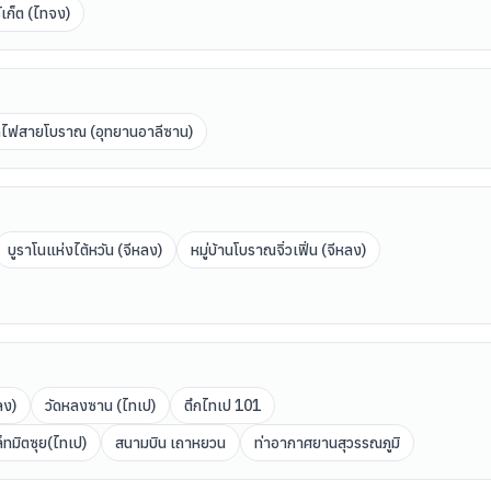
ร์เก็ต (ไทจง)
ไฟสายโบราณ (อุทยานอาลีซาน)
บูราโนแห่งไต้หวัน (จีหลง)
หมู่บ้านโบราณจิ่วเฟิ่น (จีหลง)
ลง)
วัดหลงซาน (ไทเป)
ตึกไทเป 101
ล็ทมิตซุย(ไทเป)
สนามบิน เถาหยวน
ท่าอากาศยานสุวรรณภูมิ