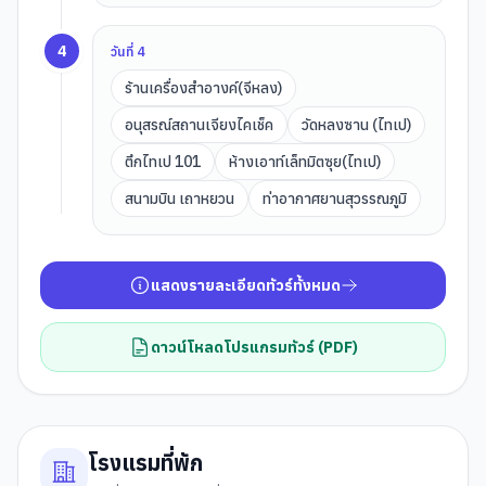
4
วันที่
4
ร้านเครื่องสำอางค์(จีหลง)
อนุสรณ์สถานเจียงไคเช็ค
วัดหลงซาน (ไทเป)
ตึกไทเป 101
ห้างเอาท์เล็ทมิตซุย(ไทเป)
สนามบิน เถาหยวน
ท่าอากาศยานสุวรรณภูมิ
แสดงรายละเอียดทัวร์ทั้งหมด
ดาวน์โหลดโปรแกรมทัวร์ (PDF)
โรงแรมที่พัก