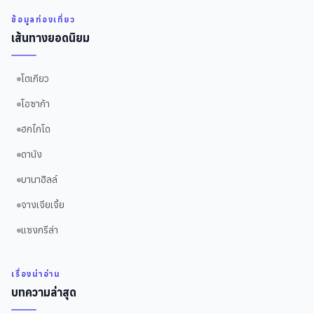
ข้อมูลท่องเที่ยว
เส้นทางยอดนิยม
โตเกียว
โอซาก้า
ฮกไกโด
ดานัง
บานาฮิลล์
จางเจียเจี้ย
แซงกรีล่า
เรื่องน่าอ่าน
บทความล่าสุด