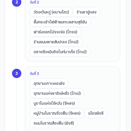
2
วันที่
2
วัดเหวินหวู่ (หนานโถว)
ร้านชาอู่หลง
ขึ้นกระเช้าไฟฟ้าชมทะเลสาบสุริยัน
ฟาร์มดอกไม้จงเซ่อ (ไทจง)
ร้านขนมพายสับปะรด (ไทเป)
ตลาดซีเหมินติงไนท์มาเก็ต (ไทเป)
3
วันที่
3
อุทยานเกาะเหอเผิง
อุทยานแห่งชาติเย่หลิ่ว (ไทเป)
บูราโนแห่งไต้หวัน (จีหลง)
หมู่บ้านโบราณจิ่วเฟิ่น (จีหลง)
เมืองผิงซี
ถนนโบราณสือเฟิ่น (ผิงซี)