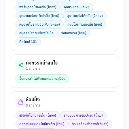
ฟาร์มดอกไม้จงเซ่อ (ไทจง)
อุทยานเกาะเหอเผิง
อุทยานแห่งชาติเย่หลิ่ว (ไทเป)
บูราโนแห่งไต้หวัน (จีหลง)
หมู่บ้านโบราณจิ่วเฟิ่น (จีหลง)
ถนนโบราณสือเฟิ่น (ผิงซี)
อนุสรณ์สถานเจียงไคเช็ค
วัดหลงซาน (ไทเป)
ตึกไทเป 101
กิจกรรมน่าสนใจ
1
รายการ
ขึ้นกระเช้าไฟฟ้าชมทะเลสาบสุริยัน
ช้อปปิ้ง
5
รายการ
เฝิงเจี่ยไนท์มาร์เก็ต (ไทจง)
ร้านขนมพายสับปะรด (ไทเป)
ตลาดซีเหมินติงไนท์มาเก็ต (ไทเป)
ร้านเครื่องสำอางค์(จีหลง)