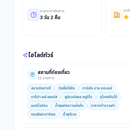
ระด
ระยะเวลาเดินทาง
3
วัน
2
คืน
ไฮไลต์ทัวร์
สถานที่ท่องเที่ยว
11
รายการ
สนามบินชางงี
วัดเยี่ยไห่ชิง
การ์เด้น บาย เดอะเบย์
มารีน่า เบย์ แซนด์ส
ยูนิเวอร์แซล สตูดิโอ
อุโมงค์ต้นไม้
เมอร์ไลอ้อน
น้ำพุแห่งความมั่งคั่ง
อาคารตำรวจเก่า
ถนนศิลปะฮาจิเลน
น้ำพุจีเวล