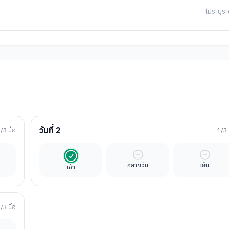
ไม่ระบุระ
วันที่
2
1
/3 มื้อ
1
/3 
นค่าทัวร์
รวมในค่าทัวร์
มื้ออิสระ
มื้ออิสร
กลางวัน
เย็น
เช้า
1
/3 มื้อ