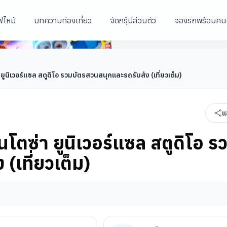
ฟไหม้
บทความท่องเที่ยว
จัดกรุ๊ปส่วนตัว
จองรถพร้อมคน
บัตรสวนสนุกและรถรับส่ง (เที่ยว
การ์เด้น บาย เดอะเบย์
อุโมงค์ต้นไม้
น้ำพุแห่งความมั่งคั่ง
ยูนิเวอร์แซล สตูดิโอ รวมบัตรสวนสนุกและรถรับส่ง (เที่ยวเต็ม)
แ
นโตซ่า ยูนิเวอร์แซล สตูดิโอ ร
(เที่ยวเต็ม)