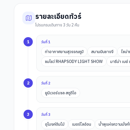
รายละเอียดทัวร์
โปรแกรมเดินทาง 3 วัน 2 คืน
1
วันที่
1
ท่าอากาศยานสุวรรณภูมิ
สนามบินชางงี
ไชน่า
ชมโชว์ RHAPSODY LIGHT SHOW
มารีน่า เบย์
2
วันที่
2
ยูนิเวอร์แซล สตูดิโอ
3
วันที่
3
อุโมงค์ต้นไม้
เมอร์ไลอ้อน
น้ำพุแห่งความมั่งคั่