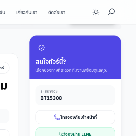
ขับ
เกี่ยวกับเรา
ติดต่อเรา
Enable d
ยูนิเวอร์แซล สตูดิโอ
ดูรายละเอียดทัวร์
เมอร์ไลอ้อน
ถนนศิลปะฮาจิเลน
สนใจทัวร์นี้?
ชร์
เลือกช่องทางที่สะดวก ทีมงานพร้อมดูแลคุณ
วม
รหัสอ้างอิง
BT
15308
โทรจองกับเจ้าหน้าที่
จองผ่าน LINE