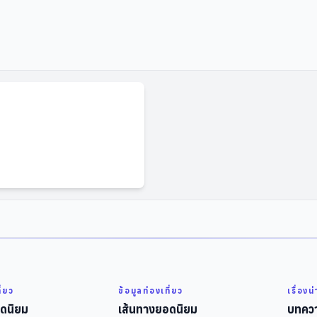
ี่ยว
ข้อมูลท่องเที่ยว
เรื่องน
ดนิยม
เส้นทางยอดนิยม
บทควา