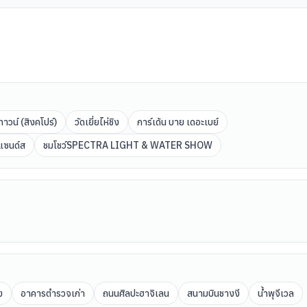
ทาวน์ (สิงคโปร์)
วัดเยี่ยไห่ชิง
การ์เด้น บาย เดอะเบย์
 แซนด์ส
ชมโชว์SPECTRA LIGHT & WATER SHOW
ง
อาคารตำรวจเก่า
ถนนศิลปะฮาจิเลน
สนามบินชางงี
น้ำพุจีเวล