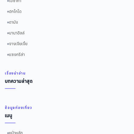
โอซาก้า
ฮกไกโด
ดานัง
บานาฮิลล์
จางเจียเจี้ย
แซงกรีล่า
เรื่องน่าอ่าน
บทความล่าสุด
ข้อมูลท่องเที่ยว
เมนู
หน้าหลัก