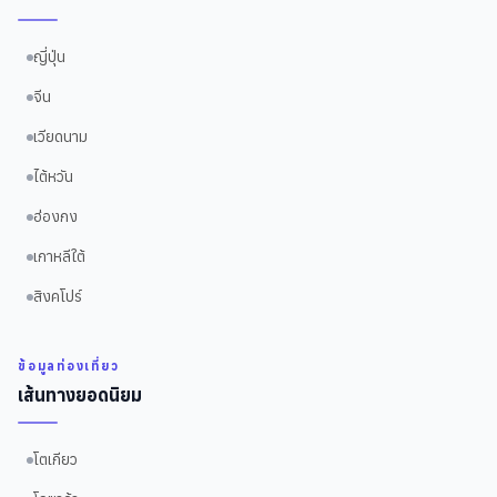
ญี่ปุ่น
จีน
เวียดนาม
ไต้หวัน
ฮ่องกง
เกาหลีใต้
สิงคโปร์
ข้อมูลท่องเที่ยว
เส้นทางยอดนิยม
โตเกียว