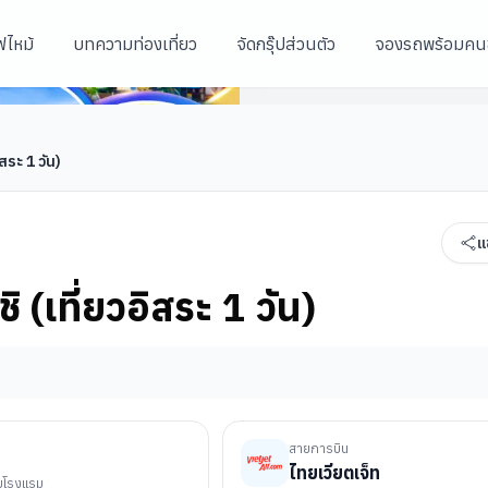
ฟไหม้
บทความท่องเที่ยว
จัดกรุ๊ปส่วนตัว
จองรถพร้อมคน
ตลาดคุโรมง
เมืองเกียวโต
เมืองโอซาก้า
สระ 1 วัน)
แ
 (เที่ยวอิสระ 1 วัน)
สายการบิน
ไทยเวียตเจ็ท
ับโรงแรม