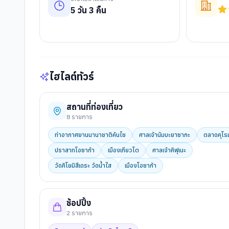
5
วัน
3
คืน
ไฮไลต์ทัวร์
สถานที่ท่องเที่ยว
8
รายการ
ท่าอากาศยานนานาชาติคันไซ
ศาลเจ้านัมบะยาซากะ
ตลาดคุโร
ปราสาทโอซาก้า
เมืองเกียวโต
ศาลเจ้าคิฟุเนะ
วัดคิโยมิสึเดระ วัดน้ำใส
เมืองโอซาก้า
ช้อปปิ้ง
2
รายการ