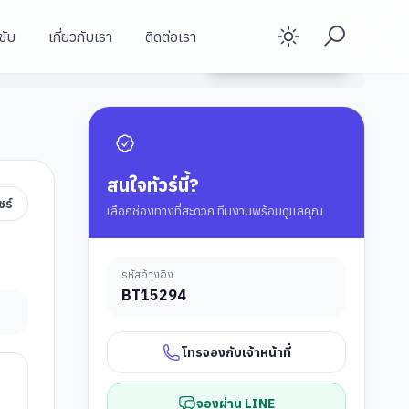
ขับ
เกี่ยวกับเรา
ติดต่อเรา
Enable d
ปราสาทโอซาก้า
ดูรายละเอียดทัวร์
วัดคิโยมิสึเดระ วัดน้ำใส
ตลาดคุโรมง
สนใจทัวร์นี้?
ชร์
เลือกช่องทางที่สะดวก ทีมงานพร้อมดูแลคุณ
รหัสอ้างอิง
BT
15294
โทรจองกับเจ้าหน้าที่
จองผ่าน LINE