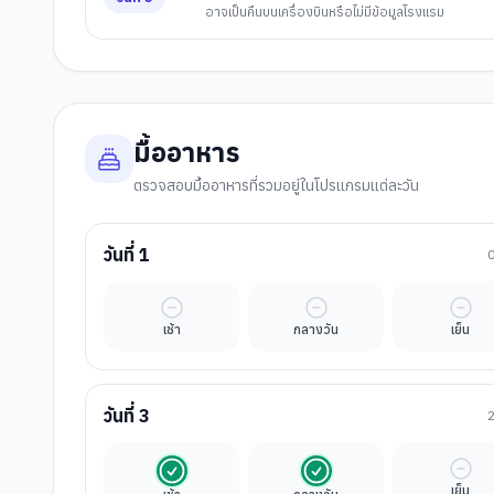
อาจเป็นคืนบนเครื่องบินหรือไม่มีข้อมูลโรงแรม
มื้ออาหาร
ตรวจสอบมื้ออาหารที่รวมอยู่ในโปรแกรมแต่ละวัน
วันที่
1
มื้ออิสระ
มื้ออิสระ
มื้ออ
เช้า
กลางวัน
เย็น
วันที่
3
รวมในค่าทัวร์
รวมในค่าทัวร์
มื้ออ
เย็น