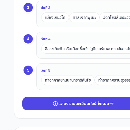
3
วันที่
3
เมืองเกียวโต
ศาลเจ้าคิฟุเนะ
วัดคิโยมิสึเดระ ว
4
วันที่
4
อิสระเต็มวัน หรือเลือกซื้อทัวร์ยูนิเวอร์แซล ตามอัธยาศั
5
วันที่
5
ท่าอากาศยานนานาชาติคันไซ
ท่าอากาศยานสุวรรณ
แสดงรายละเอียดทัวร์ทั้งหมด