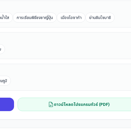
ัดน้ำใส
การเรียนพิธีชงชาญี่ปุ่น
เมืองโอซาก้า
ย่านชินไซบาชิ
ย
ภูมิ
ดาวน์โหลดโปรแกรมทัวร์ (PDF)