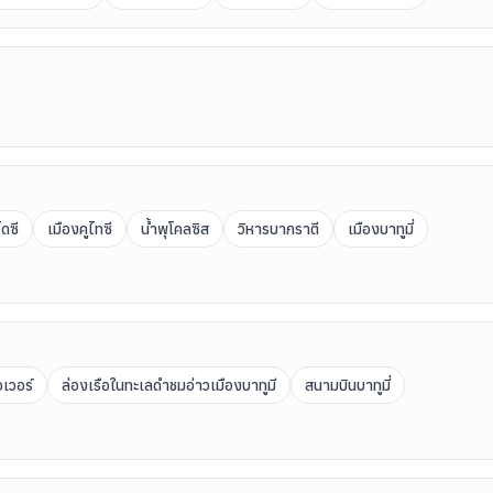
ไดซี
เมืองคูไทซี
น้ำพุโคลซิส
วิหารบากราตี
เมืองบาทูมี่
เวอร์
ล่องเรือในทะเลดำชมอ่าวเมืองบาทูมี
สนามบินบาทูมี่