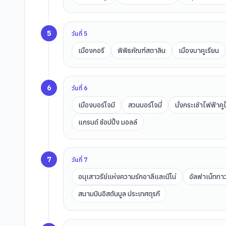
5
วันที่
5
เมืองกอรี
พิพิธภัณฑ์สตาลิน
เมืองบาคูเรียน
6
วันที่
6
เมืองบอร์โจมี
สวนบอร์โจมี่
นั่งกระเช้าไฟฟ้าคู
แกรนด์ ช้อปปิ้ง มอลล์
7
วันที่
7
อนุเสาวรีย์แห่งความรักอาลีและนีโน่
อัลฟาเบ็ททาว
สนามบินอิสตันบูล ประเทศตุรกี