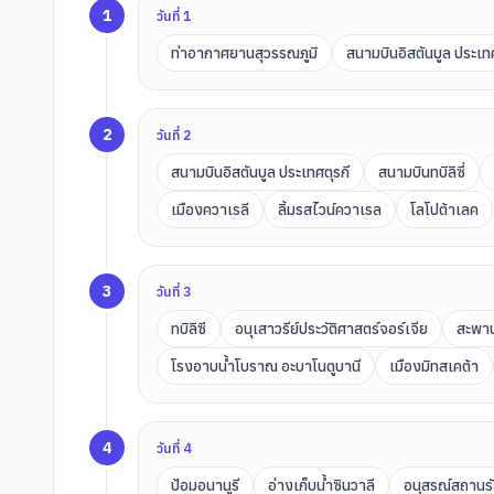
1
วันที่
1
ท่าอากาศยานสุวรรณภูมิ
สนามบินอิสตันบูล ประเทศ
2
วันที่
2
สนามบินอิสตันบูล ประเทศตุรกี
สนามบินทบิลิซี่
เมืองควาเรลี
ลิ้มรสไวน์ควาเรล
โลโปต้าเลค
3
วันที่
3
ทบิลิซี
อนุเสาวรีย์ประวัติศาสตร์จอร์เจีย
สะพาน
โรงอาบน้ำโบราณ อะบาโนตูบานี
เมืองมิทสเคต้า
4
วันที่
4
ป้อมอนานูรี
อ่างเก็บน้ำซินวาลี
อนุสรณ์สถานรั