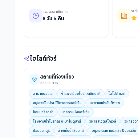
ระด
ระยะเวลาเดินทาง
8
วัน
5
คืน
ไฮไลต์ทัวร์
สถานที่ท่องเที่ยว
22
รายการ
อารามบอดเบ
กำแพงเมืองโบราณซิกนากิ
โลโปต้าเลค
อนุเสาวรีย์ประวัติศาสตร์จอร์เจีย
สะพานแห่งสันติภาพ
ป้อมนาริคาล่า
มารดาแห่งจอร์เจีย
โรงอาบน้ำโบราณ อะบาโนตูบานี
วิหารสเวติสโคเวลี
วิหารจวา
ป้อมอนานูรี
อ่างเก็บน้ำซินวาลี
อนุสรณ์สถานรัสเซีย&จอร์เจีย