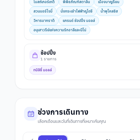
โบสถ์เกอร์เกตี
พิพิธภัณฑ์สตาลิน
เมืองบาคูเรียน
สวนบอร์โจมี่
นั่งกระเช้าไฟฟ้าคูไดซี
น้ำพุโคลซิส
วิหารบากราตี
แกรนด์ ช้อปปิ้ง มอลล์
อนุเสาวรีย์แห่งความรักอาลีและนีโน่
ช้อปปิ้ง
1
รายการ
ทบิลิซี่ มอลล์
ช่วงการเดินทาง
เลือกเดือนและวันที่เดินทางที่เหมาะกับคุณ