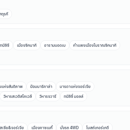
ตุรกี
ทบิลิซี
เมืองซิกนากิ
อารามบอดเบ
กำแพงเมืองโบราณซิกนากิ
แห่งสันติภาพ
ป้อมนาริคาล่า
มารดาแห่งจอร์เจีย
วิหารสเวติสโคเวลี
วิหารจวารี
ทบิลิซี่ มอลล์
สเซีย&จอร์เจีย
เมืองคาซเบกี้
นั่งรถ 4WD
โบสถ์เกอร์เกตี