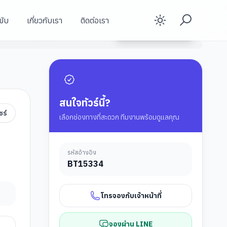
ขับ
เกี่ยวกับเรา
ติดต่อเรา
Enable d
สะพานแห่งสันติภาพ
ดูรายละเอียดทัวร์
วิหารสเวติสโคเวลี
ป้อมอนานูรี
สนใจทัวร์นี้?
ชร์
เลือกช่องทางที่สะดวก ทีมงานพร้อมดูแลคุณ
รหัสอ้างอิง
BT
15334
โทรจองกับเจ้าหน้าที่
จองผ่าน LINE