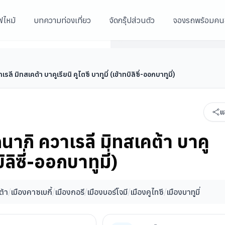
ฟไหม้
บทความท่องเที่ยว
จัดกรุ๊ปส่วนตัว
จองรถพร้อมคน
ูไตซี บาทูมี่ (เข้าทบิลิซี่-ออก
อารามบอดเบ
โรงอาบน้ำโบราณ อะบาโนตูบานี
วิหารจวารี
เรลี มิทสเคต้า บาคูเรียนิ คูไตซี บาทูมี่ (เข้าทบิลิซี่-ออกบาทูมี่)
แ
ิกนากิ ควาเรลี มิทสเคต้า บาคู
บิลิซี่-ออกบาทูมี่)
ต้า
/
เมืองคาซเบกี้
/
เมืองกอรี
/
เมืองบอร์โจมี
/
เมืองคูไทซี
/
เมืองบาทูมี่