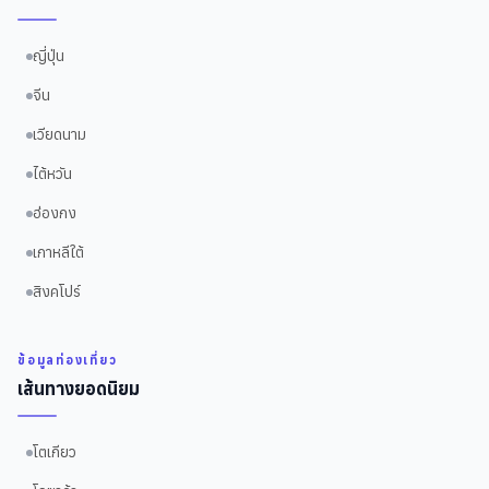
ญี่ปุ่น
จีน
เวียดนาม
ไต้หวัน
ฮ่องกง
เกาหลีใต้
สิงคโปร์
ข้อมูลท่องเที่ยว
เส้นทางยอดนิยม
โตเกียว