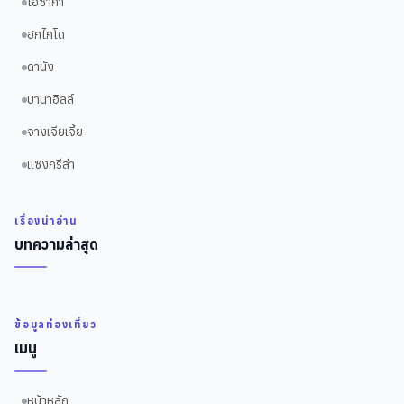
โอซาก้า
ฮกไกโด
ดานัง
บานาฮิลล์
จางเจียเจี้ย
แซงกรีล่า
เรื่องน่าอ่าน
บทความล่าสุด
ข้อมูลท่องเที่ยว
เมนู
หน้าหลัก